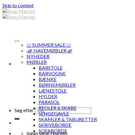
Skip to content
🍊 SUMMER SALE 🍊
·🌿 HAVEMØBLER 🌿
NYHEDER
MØBLER
BARSTOLE
BARVOGNE
BÆNKE
BØRNEMØBLER
LÆNESTOLE
HYLDER
PARASOL
REOLER & SKABE
Søg efter:
SENGEGAVLE
SKAMLER & TABURETTER
SKRIVEBORDE
SOFABORDE
Ingen varer i kurven.