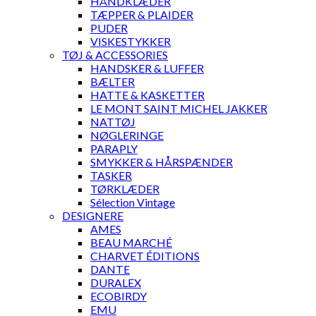
HÅNDKLÆDER
TÆPPER & PLAIDER
PUDER
VISKESTYKKER
TØJ & ACCESSORIES
HANDSKER & LUFFER
BÆLTER
HATTE & KASKETTER
LE MONT SAINT MICHEL JAKKER
NATTØJ
NØGLERINGE
PARAPLY
SMYKKER & HÅRSPÆNDER
TASKER
TØRKLÆDER
Sélection Vintage
DESIGNERE
AMES
BEAU MARCHÉ
CHARVET ÉDITIONS
DANTE
DURALEX
ECOBIRDY
EMU