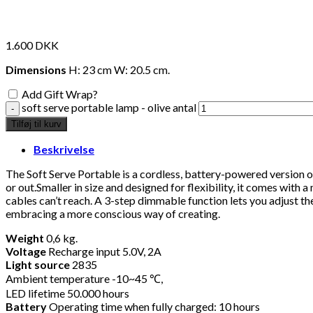
1.600
DKK
Dimensions
H: 23 cm W: 20.5 cm.
Add Gift Wrap?
soft serve portable lamp - olive antal
Tilføj til kurv
Beskrivelse
The Soft Serve Portable is a cordless, battery-powered version of 
or out.Smaller in size and designed for flexibility, it comes wi
cables can’t reach. A 3-step dimmable function lets you adjust t
embracing a more conscious way of creating.
Weight
0,6 kg.
Voltage
Recharge input 5.0V, 2A
Light source
2835
Ambient temperature -10~45 ℃,
LED lifetime 50.000 hours
Battery
Operating time when fully charged: 10 hours