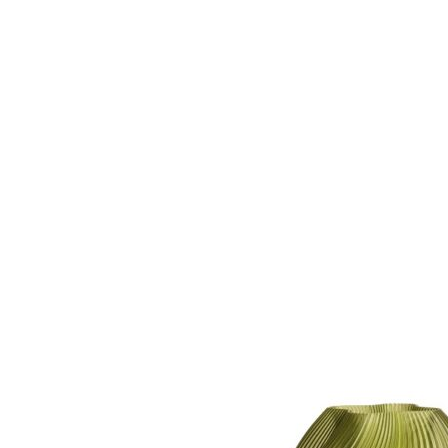
Måske kunne nogle af disse produkter have din inte
Add to Wishlist
Grønglaseret kinesisk keramikfigur fra Ming-dynastiet No. 4
380
DKK
Tilføj til kurv