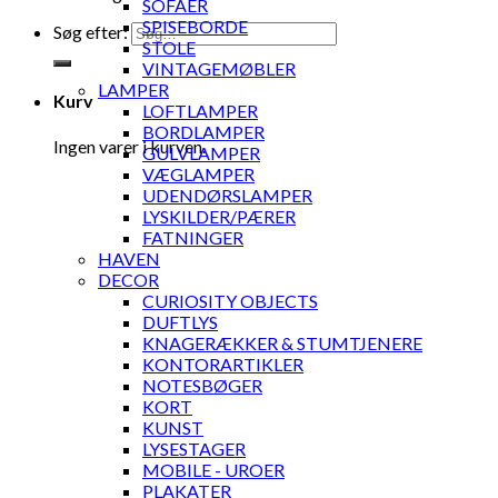
SOFAER
SPISEBORDE
Søg efter:
STOLE
VINTAGEMØBLER
LAMPER
Kurv
LOFTLAMPER
BORDLAMPER
Ingen varer i kurven.
GULVLAMPER
VÆGLAMPER
UDENDØRSLAMPER
LYSKILDER/PÆRER
FATNINGER
HAVEN
DECOR
CURIOSITY OBJECTS
DUFTLYS
KNAGERÆKKER & STUMTJENERE
KONTORARTIKLER
NOTESBØGER
KORT
KUNST
LYSESTAGER
MOBILE - UROER
PLAKATER