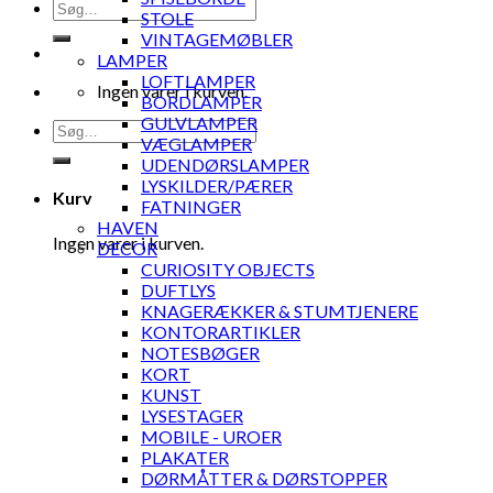
Søg
STOLE
efter:
VINTAGEMØBLER
LAMPER
LOFTLAMPER
Ingen varer i kurven.
BORDLAMPER
GULVLAMPER
Søg
VÆGLAMPER
efter:
UDENDØRSLAMPER
LYSKILDER/PÆRER
Kurv
FATNINGER
HAVEN
Ingen varer i kurven.
DECOR
CURIOSITY OBJECTS
DUFTLYS
KNAGERÆKKER & STUMTJENERE
KONTORARTIKLER
NOTESBØGER
KORT
KUNST
LYSESTAGER
MOBILE - UROER
PLAKATER
DØRMÅTTER & DØRSTOPPER