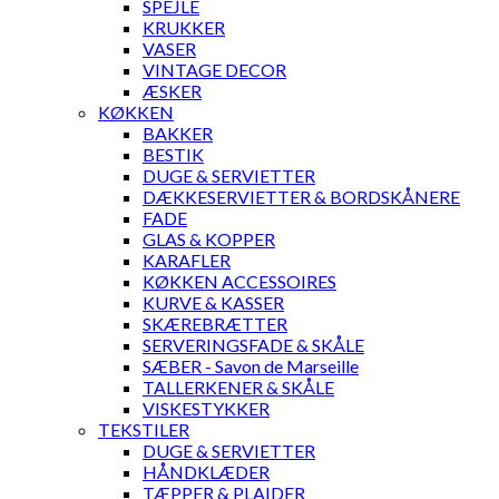
SPEJLE
KRUKKER
VASER
VINTAGE DECOR
ÆSKER
KØKKEN
BAKKER
BESTIK
DUGE & SERVIETTER
DÆKKESERVIETTER & BORDSKÅNERE
FADE
GLAS & KOPPER
KARAFLER
KØKKEN ACCESSOIRES
KURVE & KASSER
SKÆREBRÆTTER
SERVERINGSFADE & SKÅLE
SÆBER - Savon de Marseille
TALLERKENER & SKÅLE
VISKESTYKKER
TEKSTILER
DUGE & SERVIETTER
HÅNDKLÆDER
TÆPPER & PLAIDER