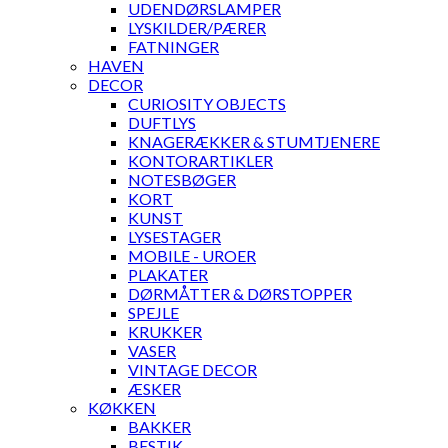
UDENDØRSLAMPER
LYSKILDER/PÆRER
FATNINGER
HAVEN
DECOR
CURIOSITY OBJECTS
DUFTLYS
KNAGERÆKKER & STUMTJENERE
KONTORARTIKLER
NOTESBØGER
KORT
KUNST
LYSESTAGER
MOBILE - UROER
PLAKATER
DØRMÅTTER & DØRSTOPPER
SPEJLE
KRUKKER
VASER
VINTAGE DECOR
ÆSKER
KØKKEN
BAKKER
BESTIK