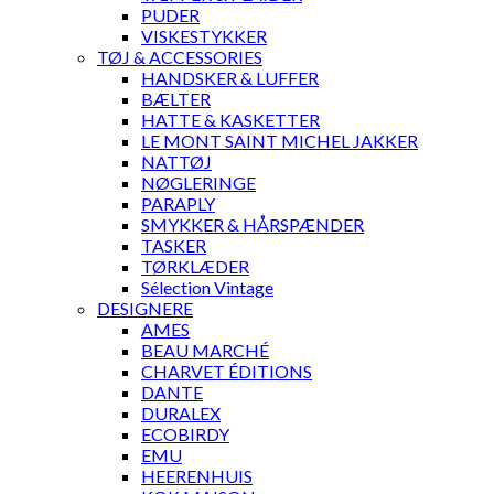
PUDER
VISKESTYKKER
TØJ & ACCESSORIES
HANDSKER & LUFFER
BÆLTER
HATTE & KASKETTER
LE MONT SAINT MICHEL JAKKER
NATTØJ
NØGLERINGE
PARAPLY
SMYKKER & HÅRSPÆNDER
TASKER
TØRKLÆDER
Sélection Vintage
DESIGNERE
AMES
BEAU MARCHÉ
CHARVET ÉDITIONS
DANTE
DURALEX
ECOBIRDY
EMU
HEERENHUIS