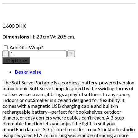
Måske kunne nogle af disse produkter have din
interesse?
1.600
DKK
Dimensions
H: 23 cm W: 20.5 cm.
Add Gift Wrap?
soft
serve
Tilføj til kurv
portable
lamp
Beskrivelse
-
caramel
The Soft Serve Portable is a cordless, battery-powered version
antal
of our iconic Soft Serve Lamp. Inspired by the swirling forms of
soft serve ice cream, it brings a playful softness to any space,
indoors or out.Smaller in size and designed for flexibility, it
comes with a magnetic USB charging cable and built-in
rechargeable battery—perfect for bookshelves, outdoor
dinners, or cosy corners where cables can’t reach. A 3-step
dimmable function lets you adjust the light to suit your
Add to Wishlist
Add
mood.Each lamp is 3D-printed to order in our Stockholm studio
using recycled PLA, minimising waste and embracing a more
Grønglaseret kinesisk keramikfigur fra Ming-dynastiet
Fle