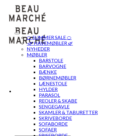
Skip
to
content
🍊 SUMMER SALE 🍊
·🌿 HAVEMØBLER 🌿
NYHEDER
MØBLER
BARSTOLE
BARVOGNE
BÆNKE
BØRNEMØBLER
LÆNESTOLE
HYLDER
PARASOL
REOLER & SKABE
SENGEGAVLE
SKAMLER & TABURETTER
SKRIVEBORDE
SOFABORDE
SOFAER
SPISEBORDE