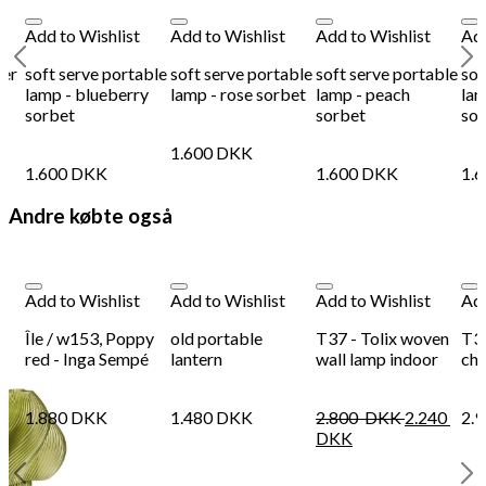
Add to Wishlist
Add to Wishlist
Add to Wishlist
Add
ber
soft serve portable
soft serve portable
soft serve portable
sof
lamp - blueberry
lamp - rose sorbet
lamp - peach
lam
sorbet
sorbet
sor
1.600
DKK
1.600
DKK
1.600
DKK
1.
Andre købte også
Add to Wishlist
Add to Wishlist
Add to Wishlist
Add
Île / w153, Poppy
old portable
T37 - Tolix woven
T37
red - Inga Sempé
lantern
wall lamp indoor
cha
1.880
DKK
1.480
DKK
2.800
DKK
2.240
2.
DKK