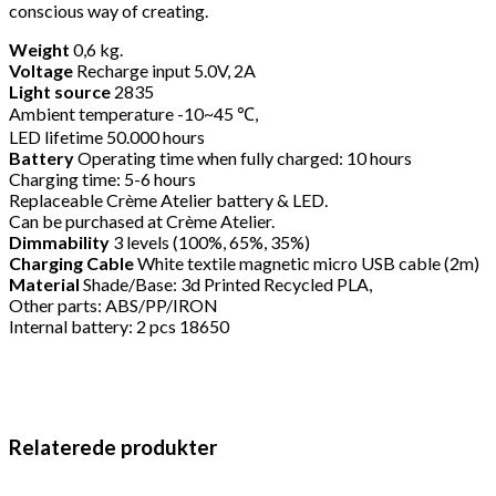
conscious way of creating.
No. 4
Weight
0,6 kg.
14
Voltage
Recharge input 5.0V, 2A
380
DKK
Tilføj til kurv
Light source
2835
Se kurv
Kasse
Ambient temperature -10~45 ℃,
LED lifetime 50.000 hours
Battery
Operating time when fully charged: 10 hours
Charging time: 5-6 hours
Replaceable Crème Atelier battery & LED.
Can be purchased at Crème Atelier.
Dimmability
3 levels (100%, 65%, 35%)
Charging Cable
White textile magnetic micro USB cable (2m)
Material
Shade/Base: 3d Printed Recycled PLA,
Other parts: ABS/PP/IRON
Internal battery: 2 pcs 18650
Relaterede produkter