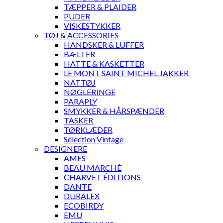
TÆPPER & PLAIDER
PUDER
VISKESTYKKER
TØJ & ACCESSORIES
HANDSKER & LUFFER
BÆLTER
HATTE & KASKETTER
LE MONT SAINT MICHEL JAKKER
NATTØJ
NØGLERINGE
PARAPLY
SMYKKER & HÅRSPÆNDER
TASKER
TØRKLÆDER
Sélection Vintage
DESIGNERE
AMES
BEAU MARCHÉ
CHARVET ÉDITIONS
DANTE
DURALEX
ECOBIRDY
EMU