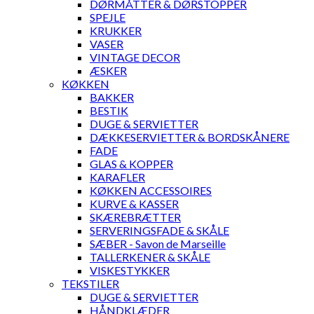
DØRMÅTTER & DØRSTOPPER
SPEJLE
KRUKKER
VASER
VINTAGE DECOR
ÆSKER
KØKKEN
BAKKER
BESTIK
DUGE & SERVIETTER
DÆKKESERVIETTER & BORDSKÅNERE
FADE
GLAS & KOPPER
KARAFLER
KØKKEN ACCESSOIRES
KURVE & KASSER
SKÆREBRÆTTER
SERVERINGSFADE & SKÅLE
SÆBER - Savon de Marseille
TALLERKENER & SKÅLE
VISKESTYKKER
TEKSTILER
DUGE & SERVIETTER
HÅNDKLÆDER