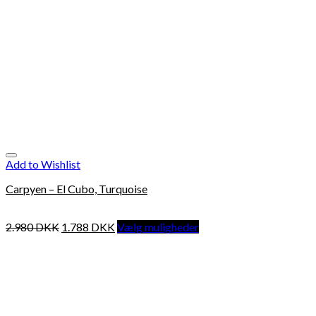
Add to Wishlist
Carpyen – El Cubo, Turquoise
2.980
DKK
1.788
DKK
Vælg muligheder