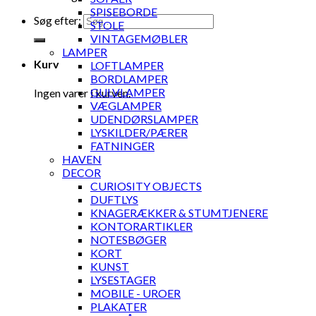
SPISEBORDE
Søg efter:
STOLE
VINTAGEMØBLER
LAMPER
Kurv
LOFTLAMPER
BORDLAMPER
GULVLAMPER
Ingen varer i kurven.
VÆGLAMPER
UDENDØRSLAMPER
LYSKILDER/PÆRER
FATNINGER
HAVEN
DECOR
CURIOSITY OBJECTS
DUFTLYS
KNAGERÆKKER & STUMTJENERE
KONTORARTIKLER
NOTESBØGER
KORT
KUNST
LYSESTAGER
MOBILE - UROER
PLAKATER