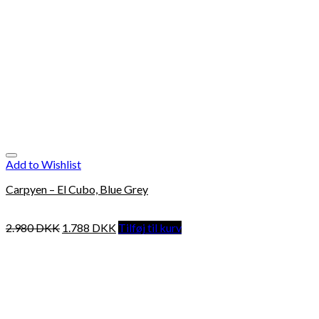
Add to Wishlist
Carpyen – El Cubo, Blue Grey
2.980
DKK
1.788
DKK
Tilføj til kurv