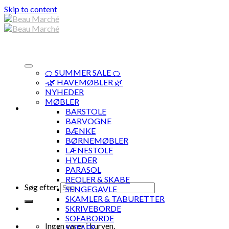
Skip to content
🍊 SUMMER SALE 🍊
·🌿 HAVEMØBLER 🌿
NYHEDER
MØBLER
BARSTOLE
BARVOGNE
BÆNKE
BØRNEMØBLER
LÆNESTOLE
HYLDER
PARASOL
REOLER & SKABE
Søg efter:
SENGEGAVLE
SKAMLER & TABURETTER
SKRIVEBORDE
SOFABORDE
Ingen varer i kurven.
SOFAER