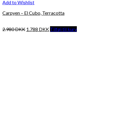
Add to Wishlist
Carpyen – El Cubo, Terracotta
2.980
DKK
1.788
DKK
Tilføj til kurv