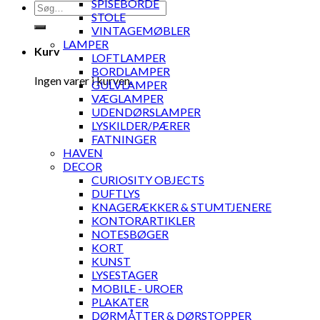
SPISEBORDE
Søg
STOLE
efter:
VINTAGEMØBLER
LAMPER
Kurv
LOFTLAMPER
BORDLAMPER
Ingen varer i kurven.
GULVLAMPER
VÆGLAMPER
UDENDØRSLAMPER
LYSKILDER/PÆRER
FATNINGER
HAVEN
DECOR
CURIOSITY OBJECTS
DUFTLYS
KNAGERÆKKER & STUMTJENERE
KONTORARTIKLER
NOTESBØGER
KORT
KUNST
LYSESTAGER
MOBILE - UROER
PLAKATER
DØRMÅTTER & DØRSTOPPER