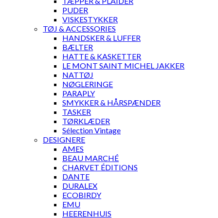
TÆPPER & PLAIDER
PUDER
VISKESTYKKER
TØJ & ACCESSORIES
HANDSKER & LUFFER
BÆLTER
HATTE & KASKETTER
LE MONT SAINT MICHEL JAKKER
NATTØJ
NØGLERINGE
PARAPLY
SMYKKER & HÅRSPÆNDER
TASKER
TØRKLÆDER
Sélection Vintage
DESIGNERE
AMES
BEAU MARCHÉ
CHARVET ÉDITIONS
DANTE
DURALEX
ECOBIRDY
EMU
HEERENHUIS