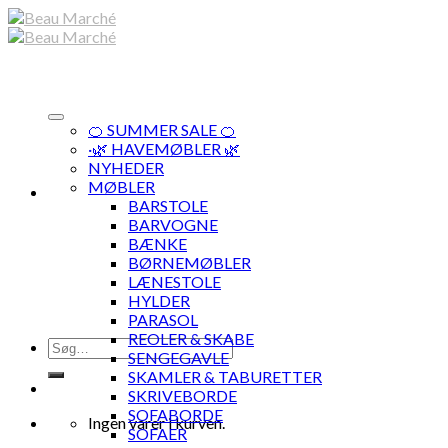
Skip
to
content
🍊 SUMMER SALE 🍊
·🌿 HAVEMØBLER 🌿
NYHEDER
MØBLER
BARSTOLE
BARVOGNE
BÆNKE
BØRNEMØBLER
LÆNESTOLE
HYLDER
PARASOL
REOLER & SKABE
Søg
SENGEGAVLE
efter:
SKAMLER & TABURETTER
SKRIVEBORDE
SOFABORDE
Ingen varer i kurven.
SOFAER