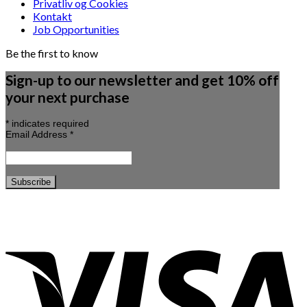
Privatliv og Cookies
Kontakt
Job Opportunities
Be the first to know
Sign-up to our newsletter and get 10% off
your next purchase
*
indicates required
Email Address
*