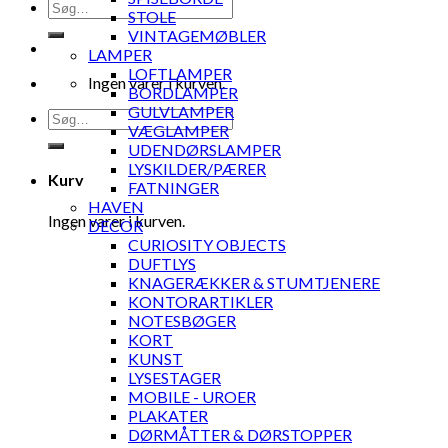
Søg
STOLE
efter:
VINTAGEMØBLER
LAMPER
LOFTLAMPER
Ingen varer i kurven.
BORDLAMPER
GULVLAMPER
Søg
VÆGLAMPER
efter:
UDENDØRSLAMPER
LYSKILDER/PÆRER
Kurv
FATNINGER
HAVEN
Ingen varer i kurven.
DECOR
CURIOSITY OBJECTS
DUFTLYS
KNAGERÆKKER & STUMTJENERE
KONTORARTIKLER
NOTESBØGER
KORT
KUNST
LYSESTAGER
MOBILE - UROER
PLAKATER
DØRMÅTTER & DØRSTOPPER