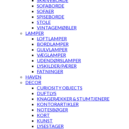
SKRIVEBORDE
SOFABORDE
SOFAER
SPISEBORDE
STOLE
VINTAGEMØBLER
LAMPER
LOFTLAMPER
BORDLAMPER
GULVLAMPER
VÆGLAMPER
UDENDØRSLAMPER
LYSKILDER/PÆRER
FATNINGER
HAVEN
DECOR
CURIOSITY OBJECTS
DUFTLYS
KNAGERÆKKER & STUMTJENERE
KONTORARTIKLER
NOTESBØGER
KORT
KUNST
LYSESTAGER