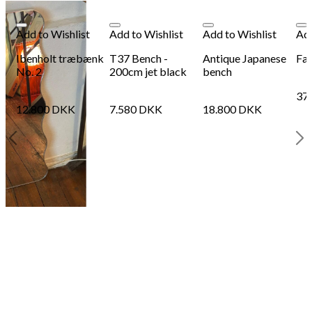
Add to Wishlist
Add to Wishlist
Add to Wishlist
Add
Ibenholt træbænk
T37 Bench -
Antique Japanese
Fac
No. 2
200cm jet black
bench
37
12.800
DKK
7.580
DKK
18.800
DKK