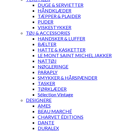
DUGE & SERVIETTER
HÅNDKLÆDER
TÆPPER & PLAIDER
PUDER
VISKESTYKKER
TØJ & ACCESSORIES
HANDSKER & LUFFER
BÆLTER
HATTE & KASKETTER
LE MONT SAINT MICHEL JAKKER
NATTØJ
NØGLERINGE
PARAPLY
SMYKKER & HÅRSPÆNDER
TASKER
TØRKLÆDER
Sélection Vintage
DESIGNERE
AMES
BEAU MARCHÉ
CHARVET ÉDITIONS
DANTE
DURALEX