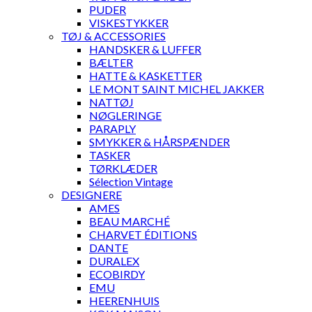
PUDER
VISKESTYKKER
TØJ & ACCESSORIES
HANDSKER & LUFFER
BÆLTER
HATTE & KASKETTER
LE MONT SAINT MICHEL JAKKER
NATTØJ
NØGLERINGE
PARAPLY
SMYKKER & HÅRSPÆNDER
TASKER
TØRKLÆDER
Sélection Vintage
DESIGNERE
AMES
BEAU MARCHÉ
CHARVET ÉDITIONS
DANTE
DURALEX
ECOBIRDY
EMU
HEERENHUIS