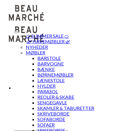
Skip
to
content
🍊 SUMMER SALE 🍊
·🌿 HAVEMØBLER 🌿
NYHEDER
MØBLER
BARSTOLE
BARVOGNE
BÆNKE
BØRNEMØBLER
LÆNESTOLE
HYLDER
PARASOL
REOLER & SKABE
SENGEGAVLE
SKAMLER & TABURETTER
SKRIVEBORDE
SOFABORDE
SOFAER
SPISEBORDE