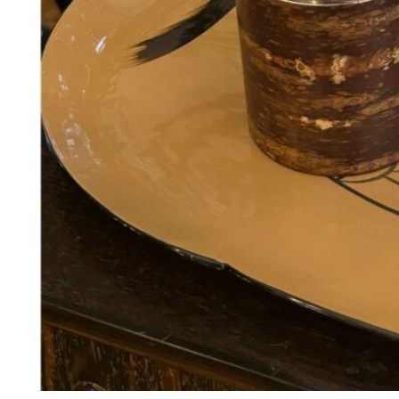
368
DKK
Tilføj til kurv
36
Se kurv
Kasse