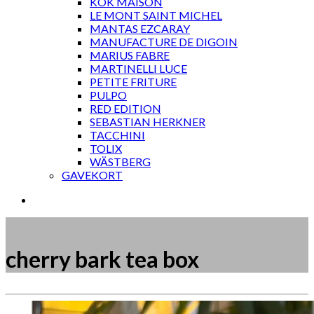
KOK MAISON
LE MONT SAINT MICHEL
MANTAS EZCARAY
MANUFACTURE DE DIGOIN
MARIUS FABRE
MARTINELLI LUCE
PETITE FRITURE
PULPO
RED EDITION
SEBASTIAN HERKNER
TACCHINI
TOLIX
WÄSTBERG
GAVEKORT
cherry bark tea box
Måske kunne nogle af disse produkter have din