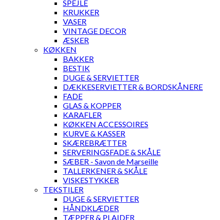
SPEJLE
KRUKKER
VASER
VINTAGE DECOR
ÆSKER
KØKKEN
BAKKER
BESTIK
DUGE & SERVIETTER
DÆKKESERVIETTER & BORDSKÅNERE
FADE
GLAS & KOPPER
KARAFLER
KØKKEN ACCESSOIRES
KURVE & KASSER
SKÆREBRÆTTER
SERVERINGSFADE & SKÅLE
SÆBER - Savon de Marseille
TALLERKENER & SKÅLE
VISKESTYKKER
TEKSTILER
DUGE & SERVIETTER
HÅNDKLÆDER
TÆPPER & PLAIDER