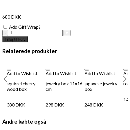
680
DKK
Add Gift Wrap?
cherry
bark
Tilføj til kurv
tea
box
Relaterede produkter
antal
Add to Wishlist
Add to Wishlist
Add to Wishlist
Add
ar
squirrel cherry
jewelry box 11x16
japanese jewelry
rec
wood box
cm
box
1.
380
DKK
298
DKK
248
DKK
Andre købte også