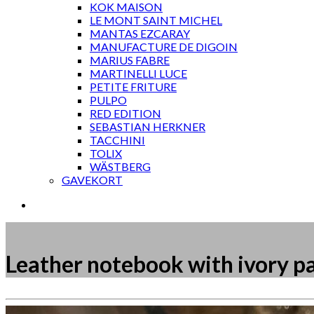
KOK MAISON
LE MONT SAINT MICHEL
MANTAS EZCARAY
MANUFACTURE DE DIGOIN
MARIUS FABRE
MARTINELLI LUCE
PETITE FRITURE
PULPO
RED EDITION
SEBASTIAN HERKNER
TACCHINI
TOLIX
WÄSTBERG
GAVEKORT
Leather notebook with ivory p
Måske kunne nogle af disse produkter have din inte