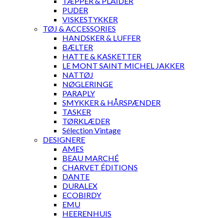
TÆPPER & PLAIDER
PUDER
VISKESTYKKER
TØJ & ACCESSORIES
HANDSKER & LUFFER
BÆLTER
HATTE & KASKETTER
LE MONT SAINT MICHEL JAKKER
NATTØJ
NØGLERINGE
PARAPLY
SMYKKER & HÅRSPÆNDER
TASKER
TØRKLÆDER
Sélection Vintage
DESIGNERE
AMES
BEAU MARCHÉ
CHARVET ÉDITIONS
DANTE
DURALEX
ECOBIRDY
EMU
HEERENHUIS