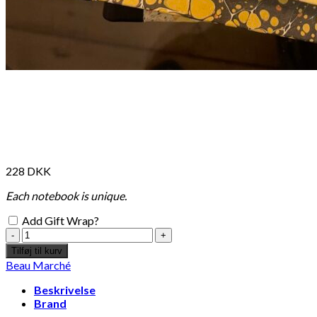
228
DKK
Each notebook is unique.
Add Gift Wrap?
Leather
notebook
Tilføj til kurv
with
Beau Marché
ivory
paper
Beskrivelse
and
Brand
marbled