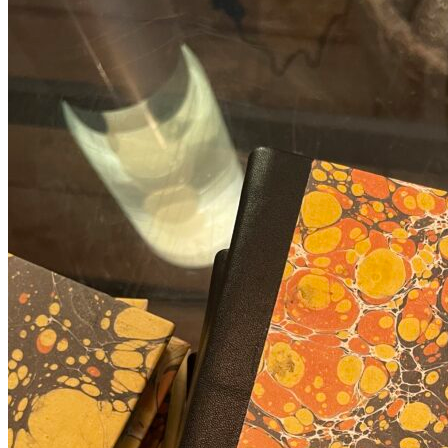
Add to Wishlist
"Choucroute" Plakat - Peter Kjær-Andersen 70x100 cm
368
DKK
Tilføj til kurv