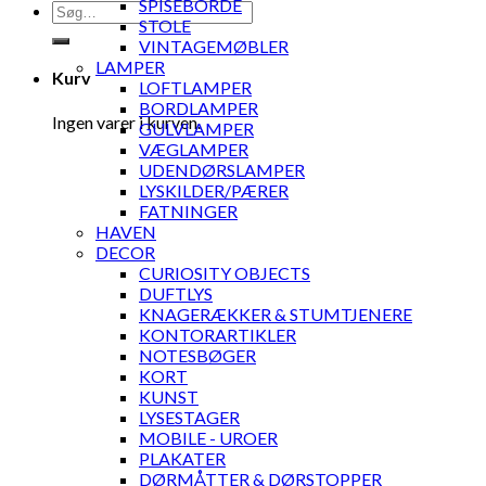
SPISEBORDE
Søg
STOLE
efter:
VINTAGEMØBLER
LAMPER
Kurv
LOFTLAMPER
BORDLAMPER
Ingen varer i kurven.
GULVLAMPER
VÆGLAMPER
UDENDØRSLAMPER
LYSKILDER/PÆRER
FATNINGER
HAVEN
DECOR
CURIOSITY OBJECTS
DUFTLYS
KNAGERÆKKER & STUMTJENERE
KONTORARTIKLER
NOTESBØGER
KORT
KUNST
LYSESTAGER
MOBILE - UROER
PLAKATER
DØRMÅTTER & DØRSTOPPER