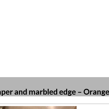
aper and marbled edge – Orang
resse?