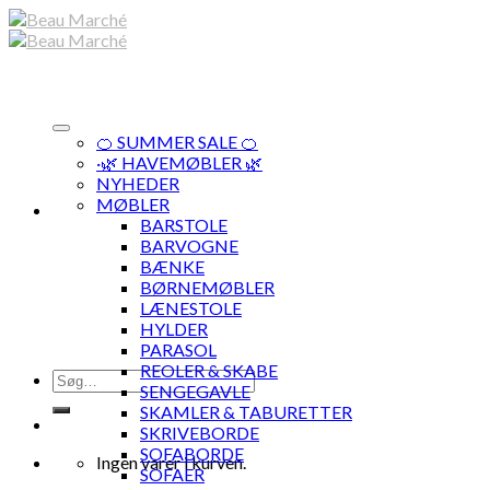
Skip
to
content
🍊 SUMMER SALE 🍊
·🌿 HAVEMØBLER 🌿
NYHEDER
MØBLER
BARSTOLE
BARVOGNE
BÆNKE
BØRNEMØBLER
LÆNESTOLE
HYLDER
PARASOL
REOLER & SKABE
Søg
SENGEGAVLE
efter:
SKAMLER & TABURETTER
SKRIVEBORDE
SOFABORDE
Ingen varer i kurven.
SOFAER