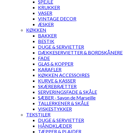
SPEJLE
KRUKKER
VASER
VINTAGE DECOR
ÆSKER
KØKKEN
BAKKER
BESTIK
DUGE & SERVIETTER
DÆKKESERVIETTER & BORDSKÅNERE
FADE
GLAS & KOPPER
KARAFLER
KØKKEN ACCESSOIRES
KURVE & KASSER
SKÆREBRÆTTER
SERVERINGSFADE & SKÅLE
SÆBER - Savon de Marseille
TALLERKENER & SKÅLE
VISKESTYKKER
TEKSTILER
DUGE & SERVIETTER
HÅNDKLÆDER
TÆPPER & PLAIDER