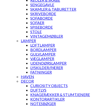
REOLER & SKABE
SENGEGAVLE
SKAMLER & TABURETTER
SKRIVEBORDE
SOFABORDE
SOFAER
SPISEBORDE
STOLE
VINTAGEMØBLER
LAMPER
LOFTLAMPER
BORDLAMPER
GULVLAMPER
VÆGLAMPER
UDENDØRSLAMPER
LYSKILDER/PÆRER
FATNINGER
HAVEN
DECOR
CURIOSITY OBJECTS
DUFTLYS
KNAGERÆKKER & STUMTJENERE
KONTORARTIKLER
NOTESBØGER