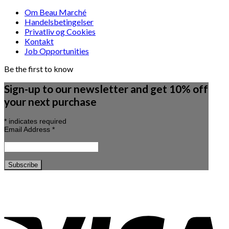
Om Beau Marché
Handelsbetingelser
Privatliv og Cookies
Kontakt
Job Opportunities
Be the first to know
Sign-up to our newsletter and get 10% off
your next purchase
*
indicates required
Email Address
*