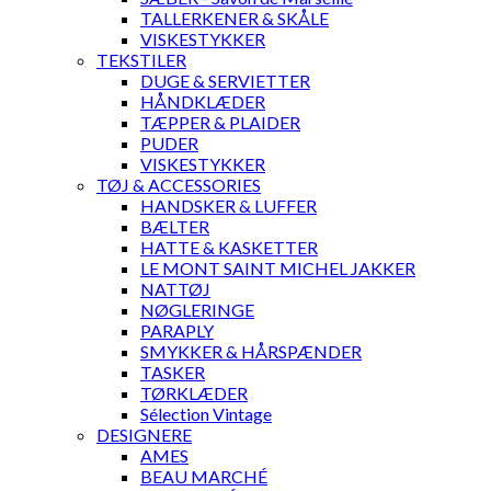
TALLERKENER & SKÅLE
VISKESTYKKER
TEKSTILER
DUGE & SERVIETTER
HÅNDKLÆDER
TÆPPER & PLAIDER
PUDER
VISKESTYKKER
TØJ & ACCESSORIES
HANDSKER & LUFFER
BÆLTER
HATTE & KASKETTER
LE MONT SAINT MICHEL JAKKER
NATTØJ
NØGLERINGE
PARAPLY
SMYKKER & HÅRSPÆNDER
TASKER
TØRKLÆDER
Sélection Vintage
DESIGNERE
AMES
BEAU MARCHÉ