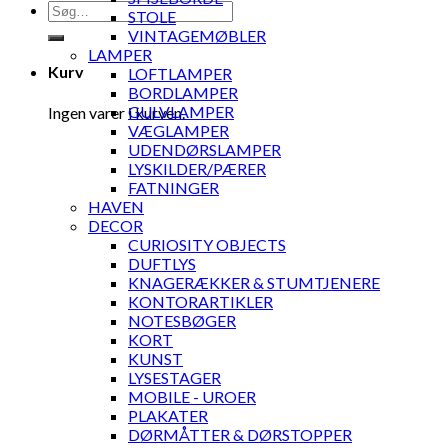
Søg
STOLE
efter:
VINTAGEMØBLER
LAMPER
Kurv
LOFTLAMPER
BORDLAMPER
GULVLAMPER
Ingen varer i kurven.
VÆGLAMPER
UDENDØRSLAMPER
LYSKILDER/PÆRER
FATNINGER
HAVEN
DECOR
CURIOSITY OBJECTS
DUFTLYS
KNAGERÆKKER & STUMTJENERE
KONTORARTIKLER
NOTESBØGER
KORT
KUNST
LYSESTAGER
MOBILE - UROER
PLAKATER
DØRMÅTTER & DØRSTOPPER