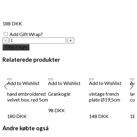
188
DKK
Add Gift Wrap?
Travel
Organiser
Tilføj til kurv
-
Pink
Relaterede produkter
antal
Add to Wishlist
Add to Wishlist
Add to Wishlist
Add
hand embroidered
Grankogle
vintage french
lav
velvet box, red 5cm
plate Ø19,5cm
cus
98
DKK
180
DKK
148
DKK
18
Andre købte også