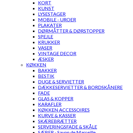
KORT
KUNST
LYSESTAGER
MOBILE - UROER
PLAKATER
DØRMÅTTER & DØRSTOPPER
SPEJLE
KRUKKER
VASER
VINTAGE DECOR
ÆSKER
KØKKEN
BAKKER
BESTIK
DUGE & SERVIETTER
DÆKKESERVIETTER & BORDSKÅNERE
FADE
GLAS & KOPPER
KARAFLER
KØKKEN ACCESSOIRES
KURVE & KASSER
SKÆREBRÆTTER
SERVERINGSFADE & SKÅLE
SÆBER - Savon de Marseille