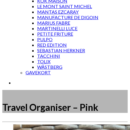
KOK MAISON
LE MONT SAINT MICHEL
MANTAS EZCARAY
MANUFACTURE DE DIGOIN
MARIUS FABRE
MARTINELLI LUCE
PETITE FRITURE
PULPO
RED EDITION
SEBASTIAN HERKNER
TACCHINI
TOLIX
WÄSTBERG
GAVEKORT
Travel Organiser – Pink
Måske kunne nogle af disse produkter have din