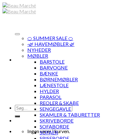
Skip
to
content
🍊 SUMMER SALE 🍊
·🌿 HAVEMØBLER 🌿
NYHEDER
MØBLER
BARSTOLE
BARVOGNE
BÆNKE
BØRNEMØBLER
LÆNESTOLE
HYLDER
PARASOL
REOLER & SKABE
Søg
SENGEGAVLE
efter:
SKAMLER & TABURETTER
SKRIVEBORDE
SOFABORDE
Ingen varer i kurven.
SOFAER
SPISEBORDE