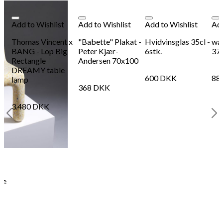
Add to Wishlist
Add to Wishlist
Add to Wishlist
Add
Thomas Vincent x
"Babette" Plakat -
Hvidvinsglas 35cl -
wav
BANG - Lop Big
Peter Kjær-
6stk.
37
Rectangle
Andersen 70x100
DREAMY table
600
DKK
88
lamp
368
DKK
3.480
DKK
ie