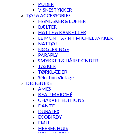
PUDER
VISKESTYKKER
TØJ & ACCESSORIES
HANDSKER & LUFFER
BÆLTER
HATTE & KASKETTER
LE MONT SAINT MICHEL JAKKER
NATTØJ
NØGLERINGE
PARAPLY
SMYKKER & HÅRSPÆNDER
TASKER
TØRKLÆDER
Sélection Vintage
DESIGNERE
AMES
BEAU MARCHÉ
CHARVET ÉDITIONS
DANTE
DURALEX
ECOBIRDY
EMU
HEERENHUIS