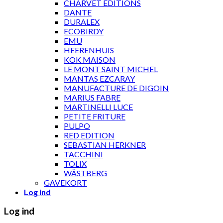
CHARVET ÉDITIONS
DANTE
DURALEX
ECOBIRDY
EMU
HEERENHUIS
KOK MAISON
LE MONT SAINT MICHEL
MANTAS EZCARAY
MANUFACTURE DE DIGOIN
MARIUS FABRE
MARTINELLI LUCE
PETITE FRITURE
PULPO
RED EDITION
SEBASTIAN HERKNER
TACCHINI
TOLIX
WÄSTBERG
GAVEKORT
Log ind
Log ind