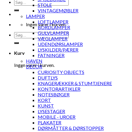
Søg
STOLE
efter:
VINTAGEMØBLER
LAMPER
LOFTLAMPER
Ingen varer i kurven.
BORDLAMPER
GULVLAMPER
Søg
VÆGLAMPER
efter:
UDENDØRSLAMPER
LYSKILDER/PÆRER
Kurv
FATNINGER
HAVEN
Ingen varer i kurven.
DECOR
CURIOSITY OBJECTS
DUFTLYS
KNAGERÆKKER & STUMTJENERE
KONTORARTIKLER
NOTESBØGER
KORT
KUNST
LYSESTAGER
MOBILE - UROER
PLAKATER
DØRMÅTTER & DØRSTOPPER