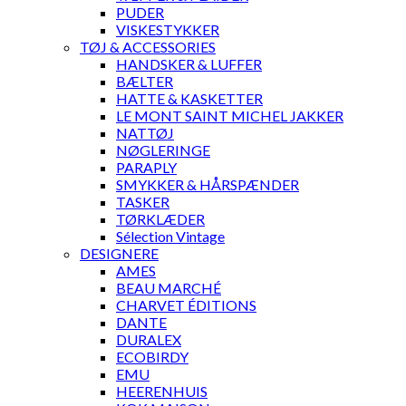
PUDER
VISKESTYKKER
TØJ & ACCESSORIES
HANDSKER & LUFFER
BÆLTER
HATTE & KASKETTER
LE MONT SAINT MICHEL JAKKER
NATTØJ
NØGLERINGE
PARAPLY
SMYKKER & HÅRSPÆNDER
TASKER
TØRKLÆDER
Sélection Vintage
DESIGNERE
AMES
BEAU MARCHÉ
CHARVET ÉDITIONS
DANTE
DURALEX
ECOBIRDY
EMU
HEERENHUIS