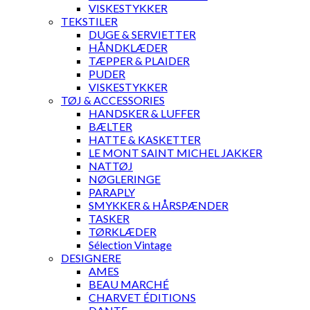
VISKESTYKKER
TEKSTILER
DUGE & SERVIETTER
HÅNDKLÆDER
TÆPPER & PLAIDER
PUDER
VISKESTYKKER
TØJ & ACCESSORIES
HANDSKER & LUFFER
BÆLTER
HATTE & KASKETTER
LE MONT SAINT MICHEL JAKKER
NATTØJ
NØGLERINGE
PARAPLY
SMYKKER & HÅRSPÆNDER
TASKER
TØRKLÆDER
Sélection Vintage
DESIGNERE
AMES
BEAU MARCHÉ
CHARVET ÉDITIONS