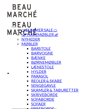
Skip
to
content
🍊 SUMMER SALE 🍊
·🌿 HAVEMØBLER 🌿
NYHEDER
MØBLER
BARSTOLE
BARVOGNE
BÆNKE
BØRNEMØBLER
LÆNESTOLE
HYLDER
PARASOL
REOLER & SKABE
SENGEGAVLE
SKAMLER & TABURETTER
SKRIVEBORDE
SOFABORDE
SOFAER
SPISEBORDE