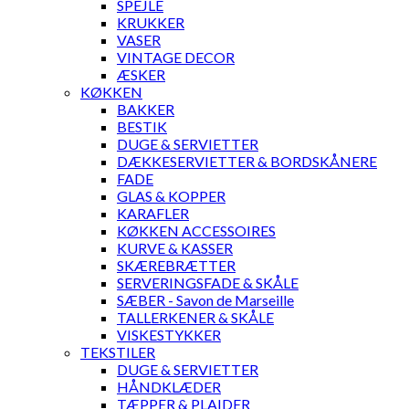
SPEJLE
KRUKKER
VASER
VINTAGE DECOR
ÆSKER
KØKKEN
BAKKER
BESTIK
DUGE & SERVIETTER
DÆKKESERVIETTER & BORDSKÅNERE
FADE
GLAS & KOPPER
KARAFLER
KØKKEN ACCESSOIRES
KURVE & KASSER
SKÆREBRÆTTER
SERVERINGSFADE & SKÅLE
SÆBER - Savon de Marseille
TALLERKENER & SKÅLE
VISKESTYKKER
TEKSTILER
DUGE & SERVIETTER
HÅNDKLÆDER
TÆPPER & PLAIDER