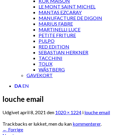
KOK MAISON
LE MONT SAINT MICHEL
MANTAS EZCARAY
MANUFACTURE DE DIGOIN
MARIUS FABRE
MARTINELLI LUCE
PETITE FRITURE
PULPO
RED EDITION
SEBASTIAN HERKNER
TACCHINI
TOLIX
WÄSTBERG
GAVEKORT
DA
EN
louche email
Udgivet
april 8, 2021
den
1020 × 1224
i
louche email
Trackbacks er lukket, men du kan
kommenterer
.
←
Forrige