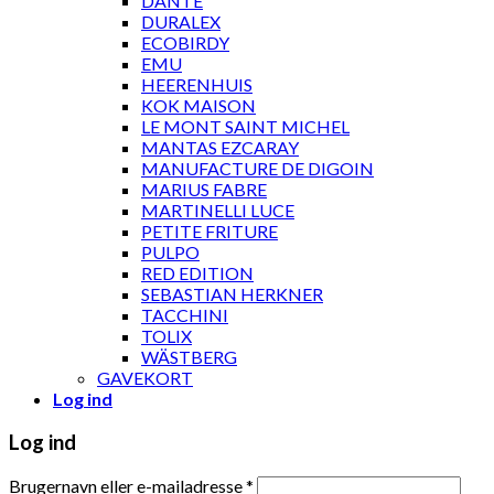
DANTE
DURALEX
ECOBIRDY
EMU
HEERENHUIS
KOK MAISON
LE MONT SAINT MICHEL
MANTAS EZCARAY
MANUFACTURE DE DIGOIN
MARIUS FABRE
MARTINELLI LUCE
PETITE FRITURE
PULPO
RED EDITION
SEBASTIAN HERKNER
TACCHINI
TOLIX
WÄSTBERG
GAVEKORT
Log ind
Log ind
Brugernavn eller e-mailadresse
*