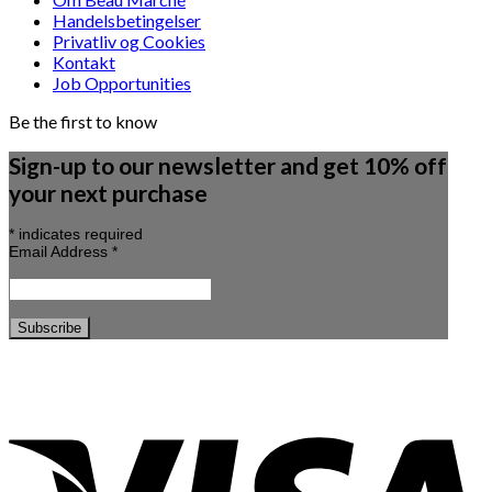
Handelsbetingelser
Privatliv og Cookies
Kontakt
Job Opportunities
Be the first to know
Sign-up to our newsletter and get 10% off
your next purchase
*
indicates required
Email Address
*