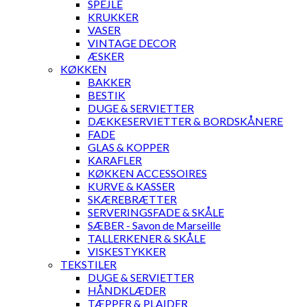
SPEJLE
KRUKKER
VASER
VINTAGE DECOR
ÆSKER
KØKKEN
BAKKER
BESTIK
DUGE & SERVIETTER
DÆKKESERVIETTER & BORDSKÅNERE
FADE
GLAS & KOPPER
KARAFLER
KØKKEN ACCESSOIRES
KURVE & KASSER
SKÆREBRÆTTER
SERVERINGSFADE & SKÅLE
SÆBER - Savon de Marseille
TALLERKENER & SKÅLE
VISKESTYKKER
TEKSTILER
DUGE & SERVIETTER
HÅNDKLÆDER
TÆPPER & PLAIDER