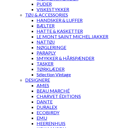
PUDER
VISKESTYKKER
TØJ & ACCESSORIES
HANDSKER & LUFFER
BÆLTER
HATTE & KASKETTER
LE MONT SAINT MICHEL JAKKER
NATTØJ
NØGLERINGE
PARAPLY
SMYKKER & HÅRSPÆNDER
TASKER
TØRKLÆDER
Sélection Vintage
DESIGNERE
AMES
BEAU MARCHÉ
CHARVET ÉDITIONS
DANTE
DURALEX
ECOBIRDY
EMU
HEERENHUIS