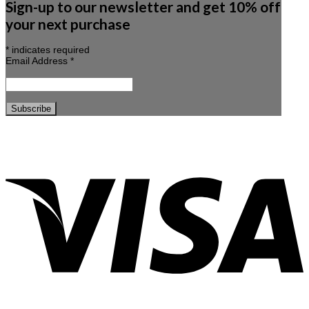
Sign-up to our newsletter and get 10% off
your next purchase
*
indicates required
Email Address
*