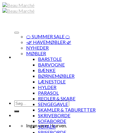
Skip
to
content
🍊 SUMMER SALE 🍊
·🌿 HAVEMØBLER 🌿
NYHEDER
MØBLER
BARSTOLE
BARVOGNE
BÆNKE
BØRNEMØBLER
LÆNESTOLE
HYLDER
PARASOL
REOLER & SKABE
Søg
SENGEGAVLE
efter:
SKAMLER & TABURETTER
SKRIVEBORDE
SOFABORDE
Ingen varer i kurven.
SOFAER
SPISEBORDE