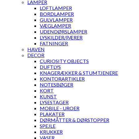
LAMPER
LOFTLAMPER
BORDLAMPER
GULVLAMPER
VÆGLAMPER
UDENDØRSLAMPER
LYSKILDER/PÆRER
FATNINGER
HAVEN
DECOR
CURIOSITY OBJECTS
DUFTLYS
KNAGERÆKKER & STUMTJENERE
KONTORARTIKLER
NOTESBØGER
KORT
KUNST
LYSESTAGER
MOBILE - UROER
PLAKATER
DØRMÅTTER & DØRSTOPPER
SPEJLE
KRUKKER
VASER