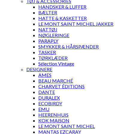
TØJ & ACCESSORIES
HANDSKER & LUFFER
BÆLTER
HATTE & KASKETTER
LE MONT SAINT MICHEL JAKKER
NATTØJ
NØGLERINGE
PARAPLY
SMYKKER & HÅRSPÆNDER
TASKER
TØRKLÆDER
Sélection Vintage
DESIGNERE
AMES
BEAU MARCHÉ
CHARVET ÉDITIONS
DANTE
DURALEX
ECOBIRDY
EMU
HEERENHUIS
KOK MAISON
LE MONT SAINT MICHEL
MANTAS EZCARAY