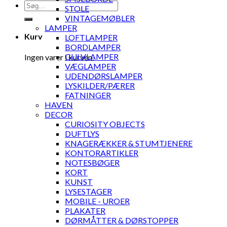
Søg
STOLE
efter:
VINTAGEMØBLER
LAMPER
Kurv
LOFTLAMPER
BORDLAMPER
GULVLAMPER
Ingen varer i kurven.
VÆGLAMPER
UDENDØRSLAMPER
LYSKILDER/PÆRER
FATNINGER
HAVEN
DECOR
CURIOSITY OBJECTS
DUFTLYS
KNAGERÆKKER & STUMTJENERE
KONTORARTIKLER
NOTESBØGER
KORT
KUNST
LYSESTAGER
MOBILE - UROER
PLAKATER
DØRMÅTTER & DØRSTOPPER