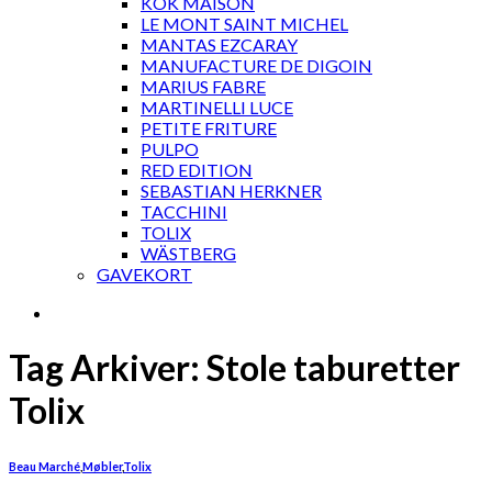
KOK MAISON
LE MONT SAINT MICHEL
MANTAS EZCARAY
MANUFACTURE DE DIGOIN
MARIUS FABRE
MARTINELLI LUCE
PETITE FRITURE
PULPO
RED EDITION
SEBASTIAN HERKNER
TACCHINI
TOLIX
WÄSTBERG
GAVEKORT
Tag Arkiver:
Stole taburetter
Tolix
Beau Marché
,
Møbler
,
Tolix