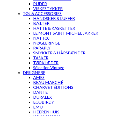
PUDER
VISKESTYKKER
TØJ & ACCESSORIES
HANDSKER & LUFFER
BÆLTER
HATTE & KASKETTER
LE MONT SAINT MICHEL JAKKER
NATTØJ
NØGLERINGE
PARAPLY
SMYKKER & HÅRSPÆNDER
TASKER
TØRKLÆDER
Sélection Vintage
DESIGNERE
AMES
BEAU MARCHÉ
CHARVET ÉDITIONS
DANTE
DURALEX
ECOBIRDY
EMU
HEERENHUIS