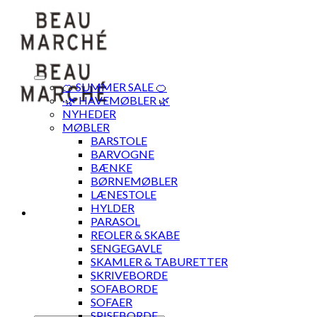
Skip
to
content
🍊 SUMMER SALE 🍊
·🌿 HAVEMØBLER 🌿
NYHEDER
MØBLER
BARSTOLE
BARVOGNE
BÆNKE
BØRNEMØBLER
LÆNESTOLE
HYLDER
PARASOL
REOLER & SKABE
SENGEGAVLE
SKAMLER & TABURETTER
SKRIVEBORDE
SOFABORDE
SOFAER
SPISEBORDE