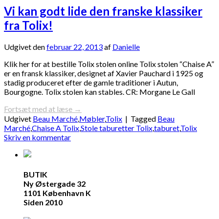
Vi kan godt lide den franske klassiker
fra Tolix!
Udgivet den
februar 22, 2013
af
Danielle
Klik her for at bestille Tolix stolen online Tolix stolen “Chaise A”
er en fransk klassiker, designet af Xavier Pauchard i 1925 og
stadig produceret efter de gamle traditioner i Autun,
Bourgogne. Tolix stolen kan stables. CR: Morgane Le Gall
Fortsæt med at læse
→
Udgivet
Beau Marché
,
Møbler
,
Tolix
|
Tagged
Beau
Marché
,
Chaise A Tolix
,
Stole taburetter Tolix
,
taburet
,
Tolix
Skriv en kommentar
BUTIK
Ny Østergade 32
1101 København K
Siden 2010