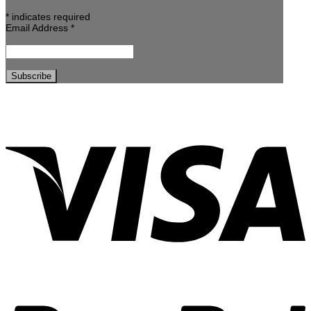
*
indicates required
Email Address
*