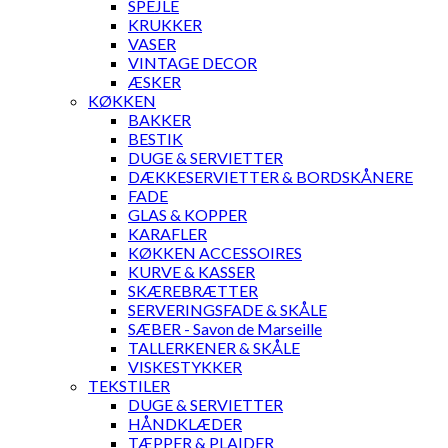
SPEJLE
KRUKKER
VASER
VINTAGE DECOR
ÆSKER
KØKKEN
BAKKER
BESTIK
DUGE & SERVIETTER
DÆKKESERVIETTER & BORDSKÅNERE
FADE
GLAS & KOPPER
KARAFLER
KØKKEN ACCESSOIRES
KURVE & KASSER
SKÆREBRÆTTER
SERVERINGSFADE & SKÅLE
SÆBER - Savon de Marseille
TALLERKENER & SKÅLE
VISKESTYKKER
TEKSTILER
DUGE & SERVIETTER
HÅNDKLÆDER
TÆPPER & PLAIDER