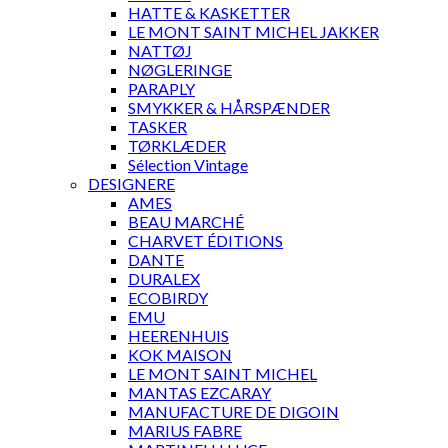
HATTE & KASKETTER
LE MONT SAINT MICHEL JAKKER
NATTØJ
NØGLERINGE
PARAPLY
SMYKKER & HÅRSPÆNDER
TASKER
TØRKLÆDER
Sélection Vintage
DESIGNERE
AMES
BEAU MARCHÉ
CHARVET ÉDITIONS
DANTE
DURALEX
ECOBIRDY
EMU
HEERENHUIS
KOK MAISON
LE MONT SAINT MICHEL
MANTAS EZCARAY
MANUFACTURE DE DIGOIN
MARIUS FABRE