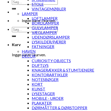
Søg
STOLE
efter:
VINTAGEMØBLER
LAMPER
LOFTLAMPER
Ingen varer i kurven.
BORDLAMPER
GULVLAMPER
Søg
VÆGLAMPER
efter:
UDENDØRSLAMPER
LYSKILDER/PÆRER
Kurv
FATNINGER
HAVEN
Ingen varer i kurven.
DECOR
CURIOSITY OBJECTS
DUFTLYS
KNAGERÆKKER & STUMTJENERE
KONTORARTIKLER
NOTESBØGER
KORT
KUNST
LYSESTAGER
MOBILE - UROER
PLAKATER
DØRMÅTTER & DØRSTOPPER