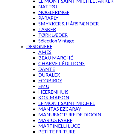
LE MONT SAINT MICHEL JAKKER
NATTØJ
NØGLERINGE
PARAPLY
SMYKKER & HÅRSPÆNDER
TASKER
TØRKLÆDER
Sélection Vintage
DESIGNERE
AMES
BEAU MARCHÉ
CHARVET ÉDITIONS
DANTE
DURALEX
ECOBIRDY
EMU
HEERENHUIS
KOK MAISON
LE MONT SAINT MICHEL
MANTAS EZCARAY
MANUFACTURE DE DIGOIN
MARIUS FABRE
MARTINELLI LUCE
PETITE FRITURE