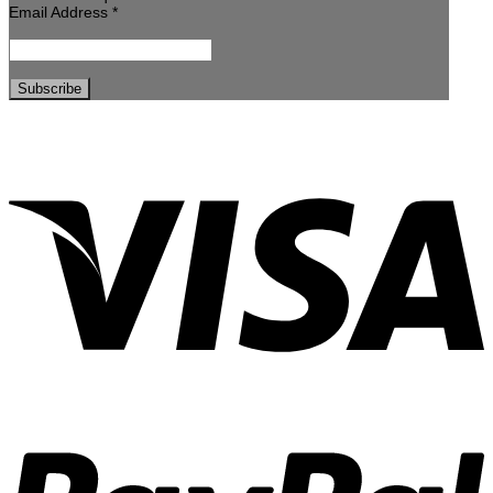
Email Address
*