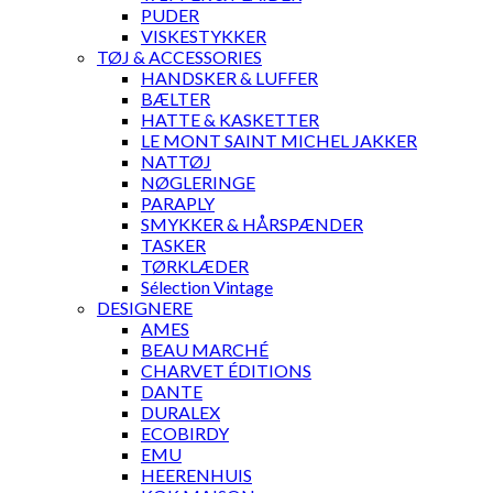
PUDER
VISKESTYKKER
TØJ & ACCESSORIES
HANDSKER & LUFFER
BÆLTER
HATTE & KASKETTER
LE MONT SAINT MICHEL JAKKER
NATTØJ
NØGLERINGE
PARAPLY
SMYKKER & HÅRSPÆNDER
TASKER
TØRKLÆDER
Sélection Vintage
DESIGNERE
AMES
BEAU MARCHÉ
CHARVET ÉDITIONS
DANTE
DURALEX
ECOBIRDY
EMU
HEERENHUIS