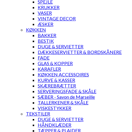
SPEJLE
KRUKKER
VASER
VINTAGE DECOR
ÆSKER
KØKKEN
BAKKER
BESTIK
DUGE & SERVIETTER
DÆKKESERVIETTER & BORDSKÅNERE
FADE
GLAS & KOPPER
KARAFLER
KØKKEN ACCESSOIRES
KURVE & KASSER
SKÆREBRÆTTER
SERVERINGSFADE & SKÅLE
SÆBER - Savon de Marseille
TALLERKENER & SKÅLE
VISKESTYKKER
TEKSTILER
DUGE & SERVIETTER
HÅNDKLÆDER
TÆPPER & PLAIDER