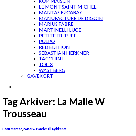
KOK MAISON
LE MONT SAINT MICHEL
MANTAS EZCARAY
MANUFACTURE DE DIGOIN
MARIUS FABRE
MARTINELLI LUCE
PETITE FRITURE
PULPO
RED EDITION
SEBASTIAN HERKNER
TACCHINI
TOLIX
WÄSTBERG
GAVEKORT
Tag Arkiver:
La Malle W
Trousseau
Beau Marché
,
Potter & Pander
,
Til Køkkenet