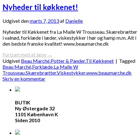
Nyheder til køkkenet!
Udgivet den
marts 7, 2013
af
Danielle
Nyheder til Køkkenet fra La Malle W Trousseau. Skærebrætter
i valnød, forklæde i læder, viskestykker i hør og hamp m.m. Alt i
den bedste franske kvalitet! www.beaumarche.dk
Fortsæt med at læse
→
Udgivet
Beau Marché
,
Potter & Pander
,
Til Køkkenet
|
Tagged
Beau Marché
,
Forklæde
,
La Malle W
Trousseau
,
Skærebrætter
,
Viskestykker
,
www.beaumarche.dk
Skriv en kommentar
BUTIK
Ny Østergade 32
1101 København K
Siden 2010