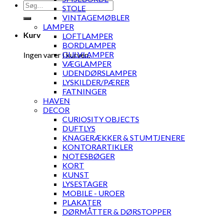
Søg
STOLE
efter:
VINTAGEMØBLER
LAMPER
Kurv
LOFTLAMPER
BORDLAMPER
GULVLAMPER
Ingen varer i kurven.
VÆGLAMPER
UDENDØRSLAMPER
LYSKILDER/PÆRER
FATNINGER
HAVEN
DECOR
CURIOSITY OBJECTS
DUFTLYS
KNAGERÆKKER & STUMTJENERE
KONTORARTIKLER
NOTESBØGER
KORT
KUNST
LYSESTAGER
MOBILE - UROER
PLAKATER
DØRMÅTTER & DØRSTOPPER