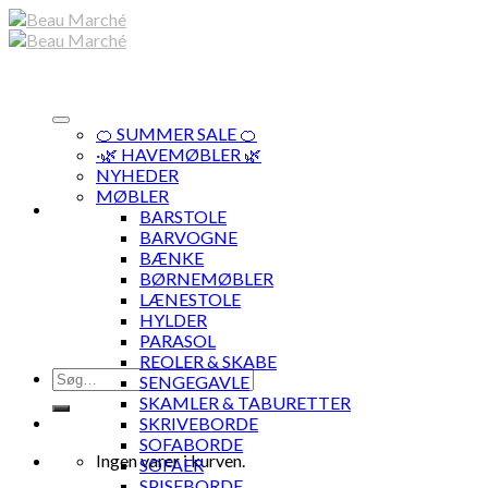
Skip
to
content
🍊 SUMMER SALE 🍊
·🌿 HAVEMØBLER 🌿
NYHEDER
MØBLER
BARSTOLE
BARVOGNE
BÆNKE
BØRNEMØBLER
LÆNESTOLE
HYLDER
PARASOL
REOLER & SKABE
Søg
SENGEGAVLE
efter:
SKAMLER & TABURETTER
SKRIVEBORDE
SOFABORDE
Ingen varer i kurven.
SOFAER
SPISEBORDE