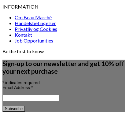
INFORMATION
Om Beau Marché
Handelsbetingelser
Privatliv og Cookies
Kontakt
Job Opportunities
Be the first to know
Sign-up to our newsletter and get 10% off
your next purchase
*
indicates required
Email Address
*