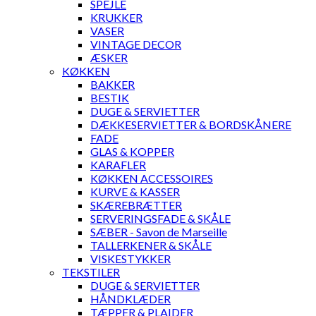
SPEJLE
KRUKKER
VASER
VINTAGE DECOR
ÆSKER
KØKKEN
BAKKER
BESTIK
DUGE & SERVIETTER
DÆKKESERVIETTER & BORDSKÅNERE
FADE
GLAS & KOPPER
KARAFLER
KØKKEN ACCESSOIRES
KURVE & KASSER
SKÆREBRÆTTER
SERVERINGSFADE & SKÅLE
SÆBER - Savon de Marseille
TALLERKENER & SKÅLE
VISKESTYKKER
TEKSTILER
DUGE & SERVIETTER
HÅNDKLÆDER
TÆPPER & PLAIDER