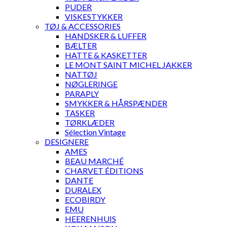
PUDER
VISKESTYKKER
TØJ & ACCESSORIES
HANDSKER & LUFFER
BÆLTER
HATTE & KASKETTER
LE MONT SAINT MICHEL JAKKER
NATTØJ
NØGLERINGE
PARAPLY
SMYKKER & HÅRSPÆNDER
TASKER
TØRKLÆDER
Sélection Vintage
DESIGNERE
AMES
BEAU MARCHÉ
CHARVET ÉDITIONS
DANTE
DURALEX
ECOBIRDY
EMU
HEERENHUIS