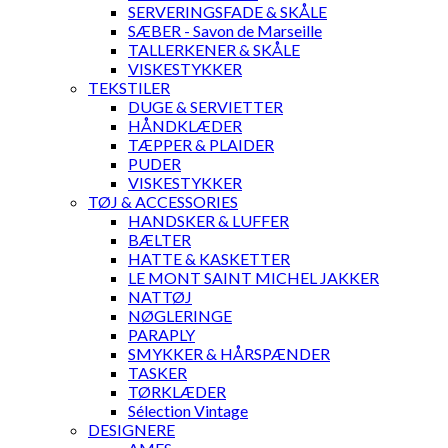
SERVERINGSFADE & SKÅLE
SÆBER - Savon de Marseille
TALLERKENER & SKÅLE
VISKESTYKKER
TEKSTILER
DUGE & SERVIETTER
HÅNDKLÆDER
TÆPPER & PLAIDER
PUDER
VISKESTYKKER
TØJ & ACCESSORIES
HANDSKER & LUFFER
BÆLTER
HATTE & KASKETTER
LE MONT SAINT MICHEL JAKKER
NATTØJ
NØGLERINGE
PARAPLY
SMYKKER & HÅRSPÆNDER
TASKER
TØRKLÆDER
Sélection Vintage
DESIGNERE