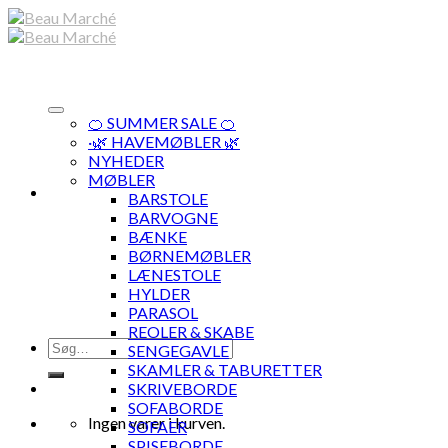
Skip
to
content
🍊 SUMMER SALE 🍊
·🌿 HAVEMØBLER 🌿
NYHEDER
MØBLER
BARSTOLE
BARVOGNE
BÆNKE
BØRNEMØBLER
LÆNESTOLE
HYLDER
PARASOL
REOLER & SKABE
Søg
SENGEGAVLE
efter:
SKAMLER & TABURETTER
SKRIVEBORDE
SOFABORDE
Ingen varer i kurven.
SOFAER
SPISEBORDE