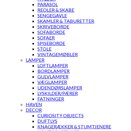
PARASOL
REOLER & SKABE
SENGEGAVLE
SKAMLER & TABURETTER
SKRIVEBORDE
SOFABORDE
SOFAER
SPISEBORDE
STOLE
VINTAGEMØBLER
LAMPER
LOFTLAMPER
BORDLAMPER
GULVLAMPER
VÆGLAMPER
UDENDØRSLAMPER
LYSKILDER/PÆRER
FATNINGER
HAVEN
DECOR
CURIOSITY OBJECTS
DUFTLYS
KNAGERÆKKER & STUMTJENERE