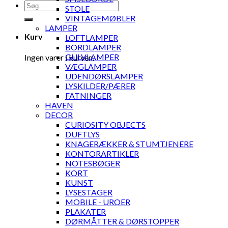
Søg
STOLE
efter:
VINTAGEMØBLER
LAMPER
Kurv
LOFTLAMPER
BORDLAMPER
GULVLAMPER
Ingen varer i kurven.
VÆGLAMPER
UDENDØRSLAMPER
LYSKILDER/PÆRER
FATNINGER
HAVEN
DECOR
CURIOSITY OBJECTS
DUFTLYS
KNAGERÆKKER & STUMTJENERE
KONTORARTIKLER
NOTESBØGER
KORT
KUNST
LYSESTAGER
MOBILE - UROER
PLAKATER
DØRMÅTTER & DØRSTOPPER