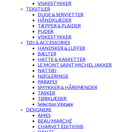
VISKESTYKKER
TEKSTILER
DUGE & SERVIETTER
HÅNDKLÆDER
TÆPPER & PLAIDER
PUDER
VISKESTYKKER
TØJ & ACCESSORIES
HANDSKER & LUFFER
BÆLTER
HATTE & KASKETTER
LE MONT SAINT MICHEL JAKKER
NATTØJ
NØGLERINGE
PARAPLY
SMYKKER & HÅRSPÆNDER
TASKER
TØRKLÆDER
Sélection Vintage
DESIGNERE
AMES
BEAU MARCHÉ
CHARVET ÉDITIONS
DANTE