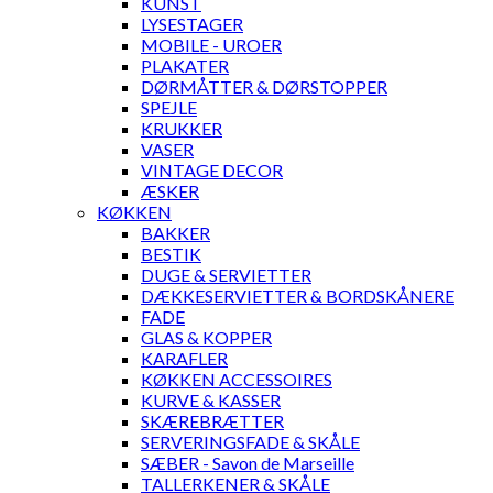
KUNST
LYSESTAGER
MOBILE - UROER
PLAKATER
DØRMÅTTER & DØRSTOPPER
SPEJLE
KRUKKER
VASER
VINTAGE DECOR
ÆSKER
KØKKEN
BAKKER
BESTIK
DUGE & SERVIETTER
DÆKKESERVIETTER & BORDSKÅNERE
FADE
GLAS & KOPPER
KARAFLER
KØKKEN ACCESSOIRES
KURVE & KASSER
SKÆREBRÆTTER
SERVERINGSFADE & SKÅLE
SÆBER - Savon de Marseille
TALLERKENER & SKÅLE