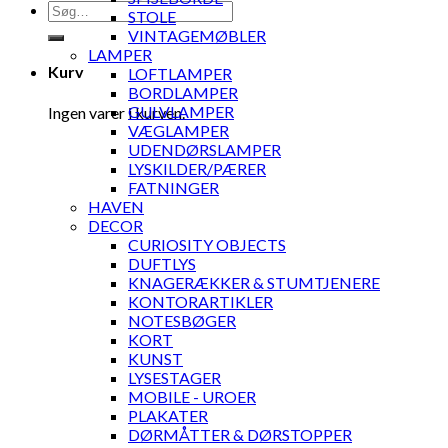
Søg
STOLE
efter:
VINTAGEMØBLER
LAMPER
Kurv
LOFTLAMPER
BORDLAMPER
GULVLAMPER
Ingen varer i kurven.
VÆGLAMPER
UDENDØRSLAMPER
LYSKILDER/PÆRER
FATNINGER
HAVEN
DECOR
CURIOSITY OBJECTS
DUFTLYS
KNAGERÆKKER & STUMTJENERE
KONTORARTIKLER
NOTESBØGER
KORT
KUNST
LYSESTAGER
MOBILE - UROER
PLAKATER
DØRMÅTTER & DØRSTOPPER