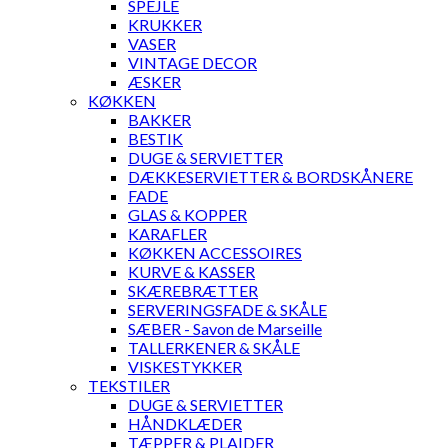
SPEJLE
KRUKKER
VASER
VINTAGE DECOR
ÆSKER
KØKKEN
BAKKER
BESTIK
DUGE & SERVIETTER
DÆKKESERVIETTER & BORDSKÅNERE
FADE
GLAS & KOPPER
KARAFLER
KØKKEN ACCESSOIRES
KURVE & KASSER
SKÆREBRÆTTER
SERVERINGSFADE & SKÅLE
SÆBER - Savon de Marseille
TALLERKENER & SKÅLE
VISKESTYKKER
TEKSTILER
DUGE & SERVIETTER
HÅNDKLÆDER
TÆPPER & PLAIDER