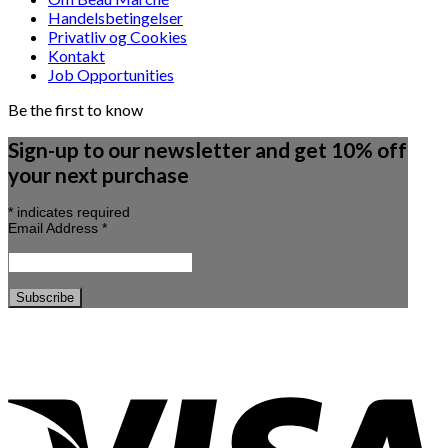
Handelsbetingelser
Privatliv og Cookies
Kontakt
Job Opportunities
Be the first to know
Sign-up to our newsletter and get 10% off
your next purchase
*
indicates required
Email Address
*