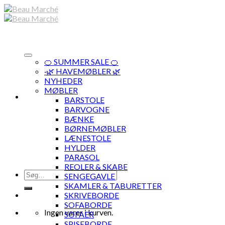
Skip
to
content
🍊 SUMMER SALE 🍊
·🌿 HAVEMØBLER 🌿
NYHEDER
MØBLER
BARSTOLE
BARVOGNE
BÆNKE
BØRNEMØBLER
LÆNESTOLE
HYLDER
PARASOL
REOLER & SKABE
Søg
SENGEGAVLE
efter:
SKAMLER & TABURETTER
SKRIVEBORDE
SOFABORDE
Ingen varer i kurven.
SOFAER
SPISEBORDE