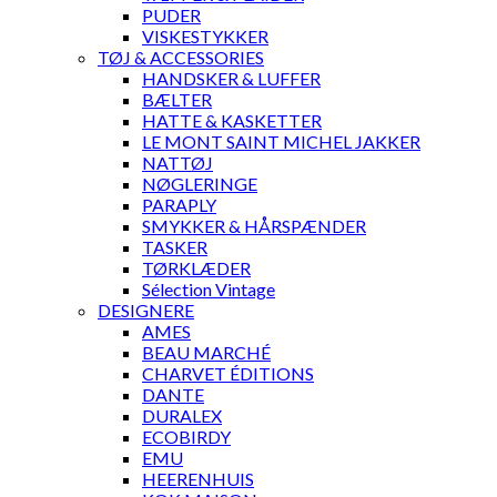
PUDER
VISKESTYKKER
TØJ & ACCESSORIES
HANDSKER & LUFFER
BÆLTER
HATTE & KASKETTER
LE MONT SAINT MICHEL JAKKER
NATTØJ
NØGLERINGE
PARAPLY
SMYKKER & HÅRSPÆNDER
TASKER
TØRKLÆDER
Sélection Vintage
DESIGNERE
AMES
BEAU MARCHÉ
CHARVET ÉDITIONS
DANTE
DURALEX
ECOBIRDY
EMU
HEERENHUIS