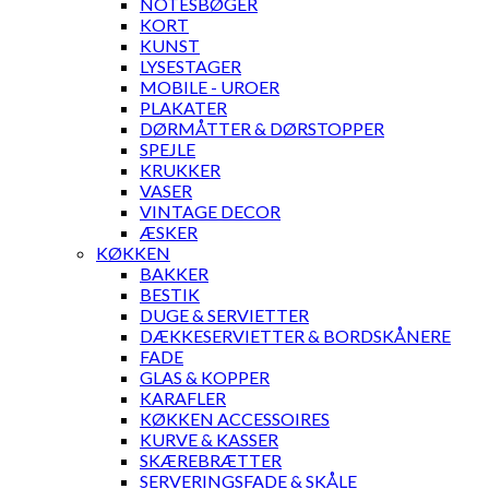
NOTESBØGER
KORT
KUNST
LYSESTAGER
MOBILE - UROER
PLAKATER
DØRMÅTTER & DØRSTOPPER
SPEJLE
KRUKKER
VASER
VINTAGE DECOR
ÆSKER
KØKKEN
BAKKER
BESTIK
DUGE & SERVIETTER
DÆKKESERVIETTER & BORDSKÅNERE
FADE
GLAS & KOPPER
KARAFLER
KØKKEN ACCESSOIRES
KURVE & KASSER
SKÆREBRÆTTER
SERVERINGSFADE & SKÅLE