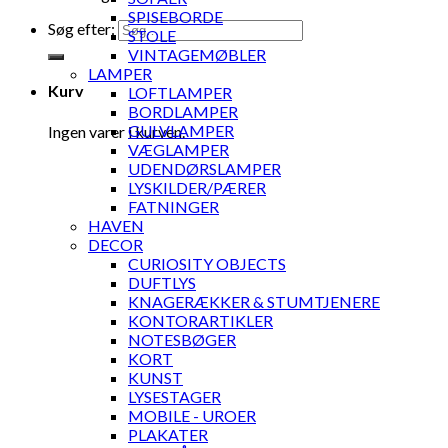
SPISEBORDE
Søg efter:
STOLE
VINTAGEMØBLER
LAMPER
Kurv
LOFTLAMPER
BORDLAMPER
GULVLAMPER
Ingen varer i kurven.
VÆGLAMPER
UDENDØRSLAMPER
LYSKILDER/PÆRER
FATNINGER
HAVEN
DECOR
CURIOSITY OBJECTS
DUFTLYS
KNAGERÆKKER & STUMTJENERE
KONTORARTIKLER
NOTESBØGER
KORT
KUNST
LYSESTAGER
MOBILE - UROER
PLAKATER