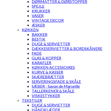
DØRMÅTTER & DØRSTOPPER
SPEJLE
KRUKKER
VASER
VINTAGE DECOR
ÆSKER
KØKKEN
BAKKER
BESTIK
DUGE & SERVIETTER
DÆKKESERVIETTER & BORDSKÅNERE
FADE
GLAS & KOPPER
KARAFLER
KØKKEN ACCESSOIRES
KURVE & KASSER
SKÆREBRÆTTER
SERVERINGSFADE & SKÅLE
SÆBER - Savon de Marseille
TALLERKENER & SKÅLE
VISKESTYKKER
TEKSTILER
DUGE & SERVIETTER
HÅNDKLÆDER