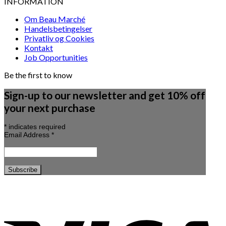
INFORMATION
Om Beau Marché
Handelsbetingelser
Privatliv og Cookies
Kontakt
Job Opportunities
Be the first to know
Sign-up to our newsletter and get 10% off
your next purchase
*
indicates required
Email Address
*