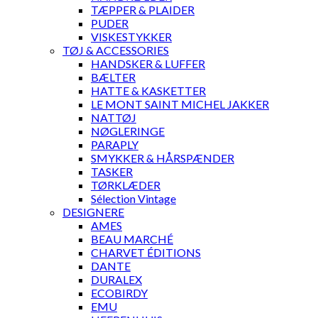
TÆPPER & PLAIDER
PUDER
VISKESTYKKER
TØJ & ACCESSORIES
HANDSKER & LUFFER
BÆLTER
HATTE & KASKETTER
LE MONT SAINT MICHEL JAKKER
NATTØJ
NØGLERINGE
PARAPLY
SMYKKER & HÅRSPÆNDER
TASKER
TØRKLÆDER
Sélection Vintage
DESIGNERE
AMES
BEAU MARCHÉ
CHARVET ÉDITIONS
DANTE
DURALEX
ECOBIRDY
EMU