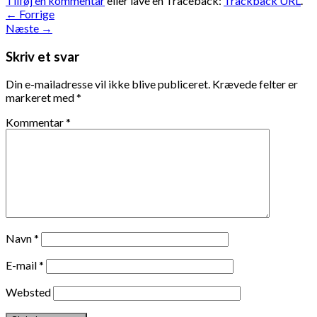
Tilføj en kommentar
eller lave en Traceback:
Trackback URL
.
←
Forrige
Næste
→
Skriv et svar
Din e-mailadresse vil ikke blive publiceret.
Krævede felter er
markeret med
*
Kommentar
*
Navn
*
E-mail
*
Websted