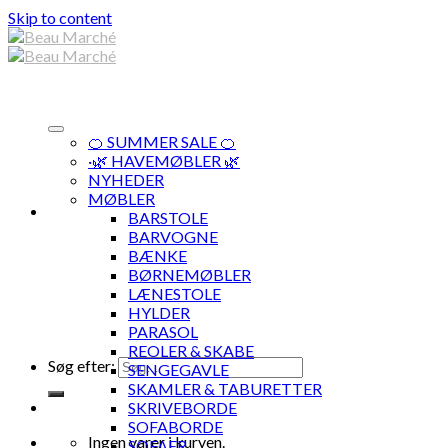
Skip to content
🍊 SUMMER SALE 🍊
·🌿 HAVEMØBLER 🌿
NYHEDER
MØBLER
BARSTOLE
BARVOGNE
BÆNKE
BØRNEMØBLER
LÆNESTOLE
HYLDER
PARASOL
REOLER & SKABE
Søg efter:
SENGEGAVLE
SKAMLER & TABURETTER
SKRIVEBORDE
SOFABORDE
Ingen varer i kurven.
SOFAER