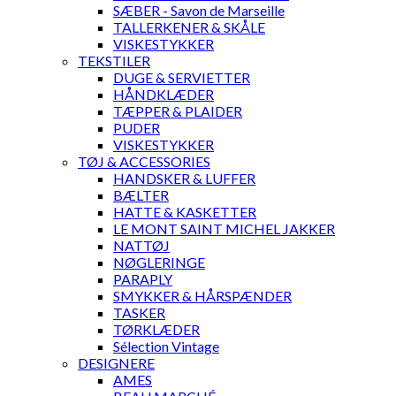
SÆBER - Savon de Marseille
TALLERKENER & SKÅLE
VISKESTYKKER
TEKSTILER
DUGE & SERVIETTER
HÅNDKLÆDER
TÆPPER & PLAIDER
PUDER
VISKESTYKKER
TØJ & ACCESSORIES
HANDSKER & LUFFER
BÆLTER
HATTE & KASKETTER
LE MONT SAINT MICHEL JAKKER
NATTØJ
NØGLERINGE
PARAPLY
SMYKKER & HÅRSPÆNDER
TASKER
TØRKLÆDER
Sélection Vintage
DESIGNERE
AMES