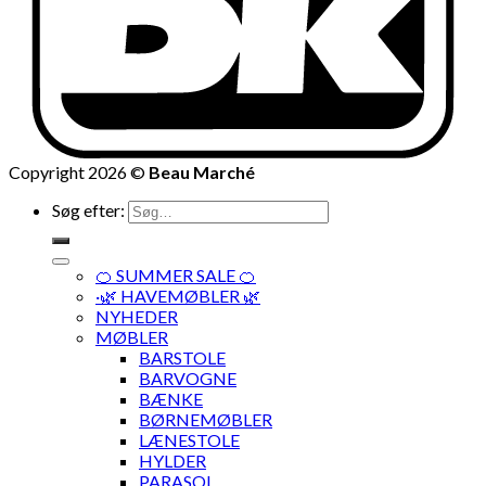
Copyright 2026 ©
Beau Marché
Søg efter:
🍊 SUMMER SALE 🍊
·🌿 HAVEMØBLER 🌿
NYHEDER
MØBLER
BARSTOLE
BARVOGNE
BÆNKE
BØRNEMØBLER
LÆNESTOLE
HYLDER
PARASOL