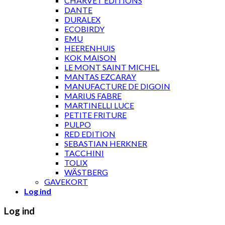
CHARVET ÉDITIONS
DANTE
DURALEX
ECOBIRDY
EMU
HEERENHUIS
KOK MAISON
LE MONT SAINT MICHEL
MANTAS EZCARAY
MANUFACTURE DE DIGOIN
MARIUS FABRE
MARTINELLI LUCE
PETITE FRITURE
PULPO
RED EDITION
SEBASTIAN HERKNER
TACCHINI
TOLIX
WÄSTBERG
GAVEKORT
Log ind
Log ind