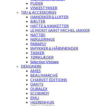
PUDER
VISKESTYKKER
TØJ & ACCESSORIES
HANDSKER & LUFFER
BÆLTER
HATTE & KASKETTER
LE MONT SAINT MICHEL JAKKER
NATTØJ
NØGLERINGE
PARAPLY
SMYKKER & HÅRSPÆNDER
TASKER
TØRKLÆDER
Sélection Vintage
DESIGNERE
AMES
BEAU MARCHÉ
CHARVET ÉDITIONS
DANTE
DURALEX
ECOBIRDY
EMU
HEERENHUIS