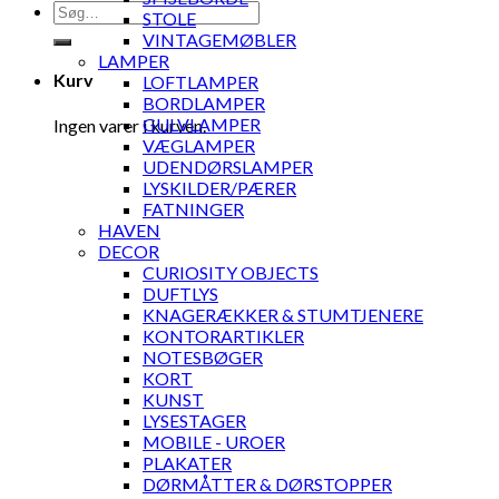
Søg
STOLE
efter:
VINTAGEMØBLER
LAMPER
Kurv
LOFTLAMPER
BORDLAMPER
GULVLAMPER
Ingen varer i kurven.
VÆGLAMPER
UDENDØRSLAMPER
LYSKILDER/PÆRER
FATNINGER
HAVEN
DECOR
CURIOSITY OBJECTS
DUFTLYS
KNAGERÆKKER & STUMTJENERE
KONTORARTIKLER
NOTESBØGER
KORT
KUNST
LYSESTAGER
MOBILE - UROER
PLAKATER
DØRMÅTTER & DØRSTOPPER