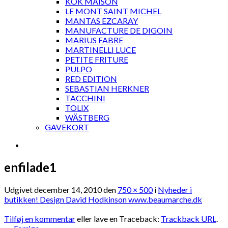
KOK MAISON
LE MONT SAINT MICHEL
MANTAS EZCARAY
MANUFACTURE DE DIGOIN
MARIUS FABRE
MARTINELLI LUCE
PETITE FRITURE
PULPO
RED EDITION
SEBASTIAN HERKNER
TACCHINI
TOLIX
WÄSTBERG
GAVEKORT
enfilade1
Udgivet
december 14, 2010
den
750 × 500
i
Nyheder i
butikken! Design David Hodkinson www.beaumarche.dk
Tilføj en kommentar
eller lave en Traceback:
Trackback URL
.