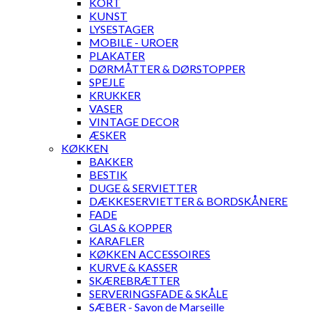
KORT
KUNST
LYSESTAGER
MOBILE - UROER
PLAKATER
DØRMÅTTER & DØRSTOPPER
SPEJLE
KRUKKER
VASER
VINTAGE DECOR
ÆSKER
KØKKEN
BAKKER
BESTIK
DUGE & SERVIETTER
DÆKKESERVIETTER & BORDSKÅNERE
FADE
GLAS & KOPPER
KARAFLER
KØKKEN ACCESSOIRES
KURVE & KASSER
SKÆREBRÆTTER
SERVERINGSFADE & SKÅLE
SÆBER - Savon de Marseille