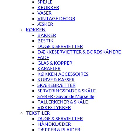
SPEJLE
KRUKKER
VASER
VINTAGE DECOR
ÆSKER
KØKKEN
BAKKER
BESTIK
DUGE & SERVIETTER
DÆKKESERVIETTER & BORDSKÅNERE
FADE
GLAS & KOPPER
KARAFLER
KØKKEN ACCESSOIRES
KURVE & KASSER
SKÆREBRÆTTER
SERVERINGSFADE & SKÅLE
SÆBER - Savon de Marseille
TALLERKENER & SKÅLE
VISKESTYKKER
TEKSTILER
DUGE & SERVIETTER
HÅNDKLÆDER
TÆPPER & PLAIDER