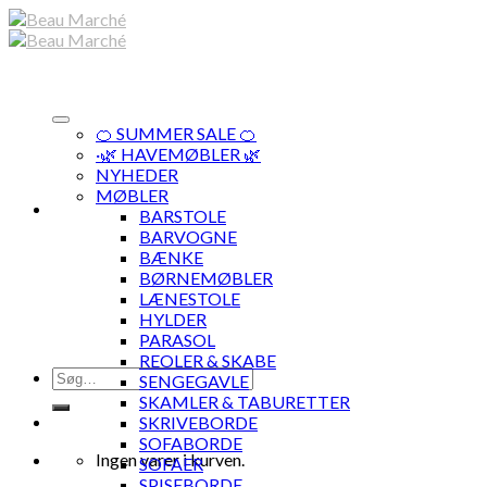
Skip
to
content
🍊 SUMMER SALE 🍊
·🌿 HAVEMØBLER 🌿
NYHEDER
MØBLER
BARSTOLE
BARVOGNE
BÆNKE
BØRNEMØBLER
LÆNESTOLE
HYLDER
PARASOL
REOLER & SKABE
Søg
SENGEGAVLE
efter:
SKAMLER & TABURETTER
SKRIVEBORDE
SOFABORDE
Ingen varer i kurven.
SOFAER
SPISEBORDE