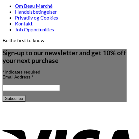
Om Beau Marché
Handelsbetingelser
Privatliv og Cookies
Kontakt
Job Opportunities
Be the first to know
Sign-up to our newsletter and get 10% off
your next purchase
*
indicates required
Email Address
*