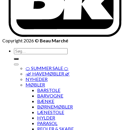
Copyright 2026 ©
Beau Marché
Søg
efter:
🍊 SUMMER SALE 🍊
·🌿 HAVEMØBLER 🌿
NYHEDER
MØBLER
BARSTOLE
BARVOGNE
BÆNKE
BØRNEMØBLER
LÆNESTOLE
HYLDER
PARASOL
REOLER & SKABE