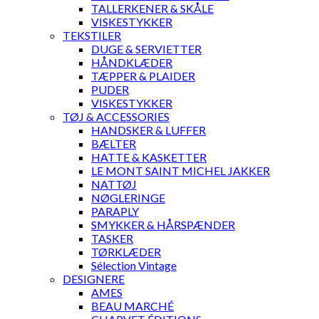
TALLERKENER & SKÅLE
VISKESTYKKER
TEKSTILER
DUGE & SERVIETTER
HÅNDKLÆDER
TÆPPER & PLAIDER
PUDER
VISKESTYKKER
TØJ & ACCESSORIES
HANDSKER & LUFFER
BÆLTER
HATTE & KASKETTER
LE MONT SAINT MICHEL JAKKER
NATTØJ
NØGLERINGE
PARAPLY
SMYKKER & HÅRSPÆNDER
TASKER
TØRKLÆDER
Sélection Vintage
DESIGNERE
AMES
BEAU MARCHÉ