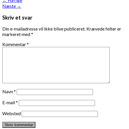
←
Forrige
Næste
→
Skriv et svar
Din e-mailadresse vil ikke blive publiceret.
Krævede felter er
markeret med
*
Kommentar
*
Navn
*
E-mail
*
Websted