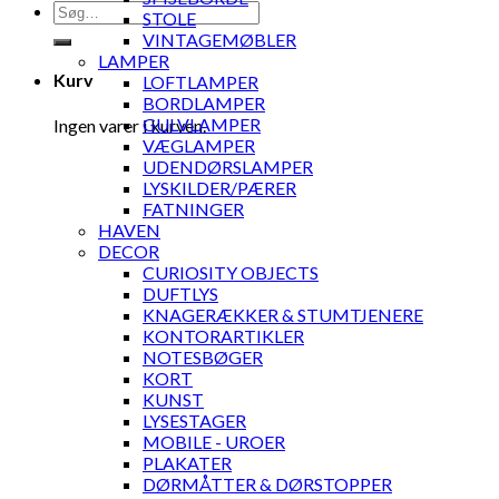
Søg
STOLE
efter:
VINTAGEMØBLER
LAMPER
Kurv
LOFTLAMPER
BORDLAMPER
GULVLAMPER
Ingen varer i kurven.
VÆGLAMPER
UDENDØRSLAMPER
LYSKILDER/PÆRER
FATNINGER
HAVEN
DECOR
CURIOSITY OBJECTS
DUFTLYS
KNAGERÆKKER & STUMTJENERE
KONTORARTIKLER
NOTESBØGER
KORT
KUNST
LYSESTAGER
MOBILE - UROER
PLAKATER
DØRMÅTTER & DØRSTOPPER