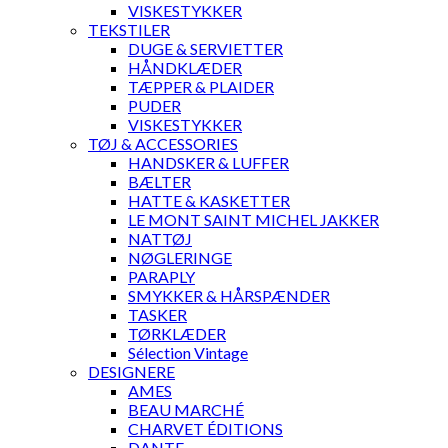
VISKESTYKKER
TEKSTILER
DUGE & SERVIETTER
HÅNDKLÆDER
TÆPPER & PLAIDER
PUDER
VISKESTYKKER
TØJ & ACCESSORIES
HANDSKER & LUFFER
BÆLTER
HATTE & KASKETTER
LE MONT SAINT MICHEL JAKKER
NATTØJ
NØGLERINGE
PARAPLY
SMYKKER & HÅRSPÆNDER
TASKER
TØRKLÆDER
Sélection Vintage
DESIGNERE
AMES
BEAU MARCHÉ
CHARVET ÉDITIONS
DANTE