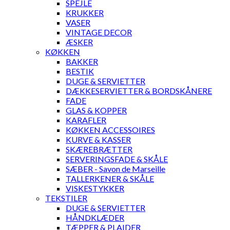
SPEJLE
KRUKKER
VASER
VINTAGE DECOR
ÆSKER
KØKKEN
BAKKER
BESTIK
DUGE & SERVIETTER
DÆKKESERVIETTER & BORDSKÅNERE
FADE
GLAS & KOPPER
KARAFLER
KØKKEN ACCESSOIRES
KURVE & KASSER
SKÆREBRÆTTER
SERVERINGSFADE & SKÅLE
SÆBER - Savon de Marseille
TALLERKENER & SKÅLE
VISKESTYKKER
TEKSTILER
DUGE & SERVIETTER
HÅNDKLÆDER
TÆPPER & PLAIDER