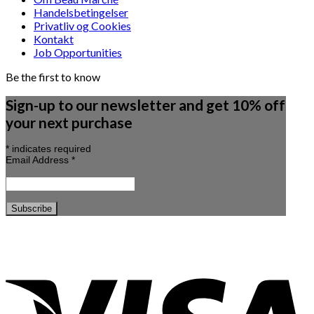
Handelsbetingelser
Privatliv og Cookies
Kontakt
Job Opportunities
Be the first to know
Sign-up to our newsletter and get 10% off
your next purchase
*
indicates required
Email Address
*