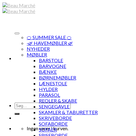
Skip
to
content
🍊 SUMMER SALE 🍊
·🌿 HAVEMØBLER 🌿
NYHEDER
MØBLER
BARSTOLE
BARVOGNE
BÆNKE
BØRNEMØBLER
LÆNESTOLE
HYLDER
PARASOL
REOLER & SKABE
Søg
SENGEGAVLE
efter:
SKAMLER & TABURETTER
SKRIVEBORDE
SOFABORDE
Ingen varer i kurven.
SOFAER
SPISEBORDE