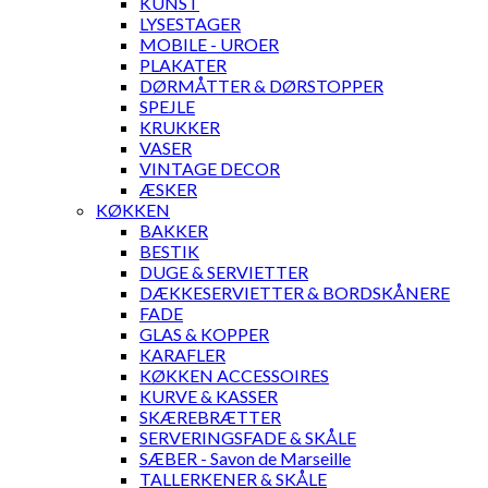
KUNST
LYSESTAGER
MOBILE - UROER
PLAKATER
DØRMÅTTER & DØRSTOPPER
SPEJLE
KRUKKER
VASER
VINTAGE DECOR
ÆSKER
KØKKEN
BAKKER
BESTIK
DUGE & SERVIETTER
DÆKKESERVIETTER & BORDSKÅNERE
FADE
GLAS & KOPPER
KARAFLER
KØKKEN ACCESSOIRES
KURVE & KASSER
SKÆREBRÆTTER
SERVERINGSFADE & SKÅLE
SÆBER - Savon de Marseille
TALLERKENER & SKÅLE