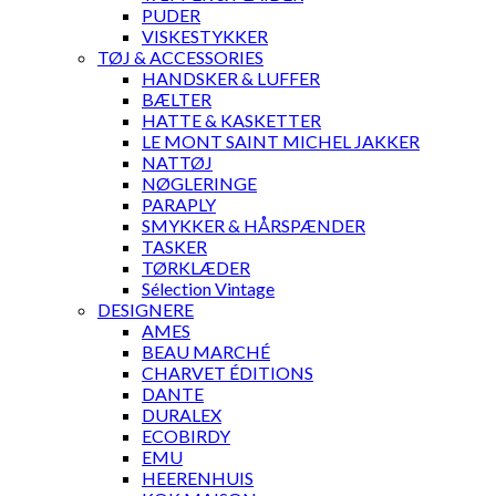
PUDER
VISKESTYKKER
TØJ & ACCESSORIES
HANDSKER & LUFFER
BÆLTER
HATTE & KASKETTER
LE MONT SAINT MICHEL JAKKER
NATTØJ
NØGLERINGE
PARAPLY
SMYKKER & HÅRSPÆNDER
TASKER
TØRKLÆDER
Sélection Vintage
DESIGNERE
AMES
BEAU MARCHÉ
CHARVET ÉDITIONS
DANTE
DURALEX
ECOBIRDY
EMU
HEERENHUIS