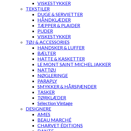
VISKESTYKKER
TEKSTILER
DUGE & SERVIETTER
HÅNDKLÆDER
TÆPPER & PLAIDER
PUDER
VISKESTYKKER
TØJ & ACCESSORIES
HANDSKER & LUFFER
BÆLTER
HATTE & KASKETTER
LE MONT SAINT MICHEL JAKKER
NATTØJ
NØGLERINGE
PARAPLY
SMYKKER & HÅRSPÆNDER
TASKER
TØRKLÆDER
Sélection Vintage
DESIGNERE
AMES
BEAU MARCHÉ
CHARVET ÉDITIONS
DANTE