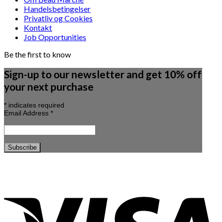
Handelsbetingelser
Privatliv og Cookies
Kontakt
Job Opportunities
Be the first to know
Sign-up to our newsletter and get 10% off
your next purchase
*
indicates required
Email Address
*