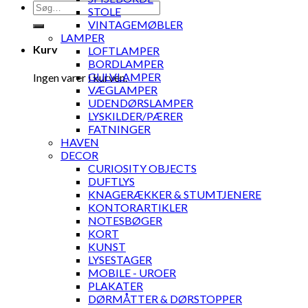
Søg
STOLE
efter:
VINTAGEMØBLER
LAMPER
Kurv
LOFTLAMPER
BORDLAMPER
GULVLAMPER
Ingen varer i kurven.
VÆGLAMPER
UDENDØRSLAMPER
LYSKILDER/PÆRER
FATNINGER
HAVEN
DECOR
CURIOSITY OBJECTS
DUFTLYS
KNAGERÆKKER & STUMTJENERE
KONTORARTIKLER
NOTESBØGER
KORT
KUNST
LYSESTAGER
MOBILE - UROER
PLAKATER
DØRMÅTTER & DØRSTOPPER