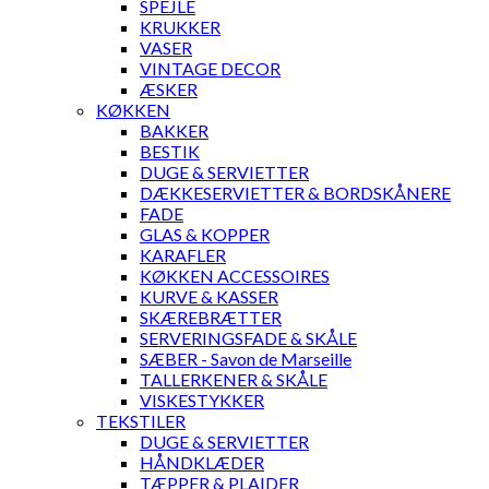
SPEJLE
KRUKKER
VASER
VINTAGE DECOR
ÆSKER
KØKKEN
BAKKER
BESTIK
DUGE & SERVIETTER
DÆKKESERVIETTER & BORDSKÅNERE
FADE
GLAS & KOPPER
KARAFLER
KØKKEN ACCESSOIRES
KURVE & KASSER
SKÆREBRÆTTER
SERVERINGSFADE & SKÅLE
SÆBER - Savon de Marseille
TALLERKENER & SKÅLE
VISKESTYKKER
TEKSTILER
DUGE & SERVIETTER
HÅNDKLÆDER
TÆPPER & PLAIDER