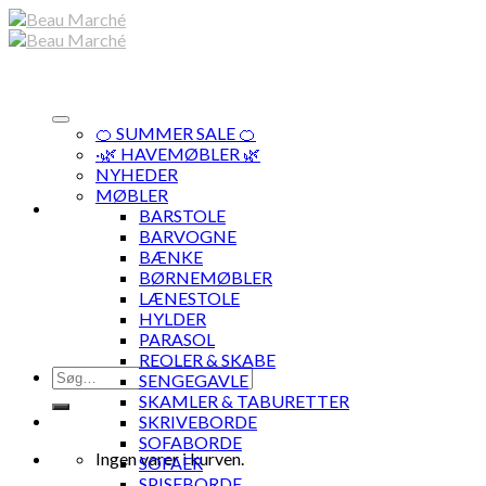
Skip
to
content
🍊 SUMMER SALE 🍊
·🌿 HAVEMØBLER 🌿
NYHEDER
MØBLER
BARSTOLE
BARVOGNE
BÆNKE
BØRNEMØBLER
LÆNESTOLE
HYLDER
PARASOL
REOLER & SKABE
Søg
SENGEGAVLE
efter:
SKAMLER & TABURETTER
SKRIVEBORDE
SOFABORDE
Ingen varer i kurven.
SOFAER
SPISEBORDE