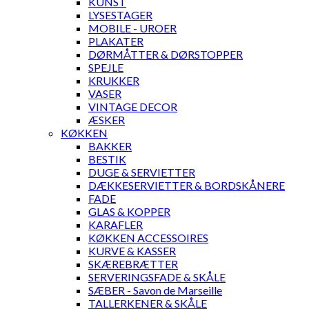
KUNST
LYSESTAGER
MOBILE - UROER
PLAKATER
DØRMÅTTER & DØRSTOPPER
SPEJLE
KRUKKER
VASER
VINTAGE DECOR
ÆSKER
KØKKEN
BAKKER
BESTIK
DUGE & SERVIETTER
DÆKKESERVIETTER & BORDSKÅNERE
FADE
GLAS & KOPPER
KARAFLER
KØKKEN ACCESSOIRES
KURVE & KASSER
SKÆREBRÆTTER
SERVERINGSFADE & SKÅLE
SÆBER - Savon de Marseille
TALLERKENER & SKÅLE