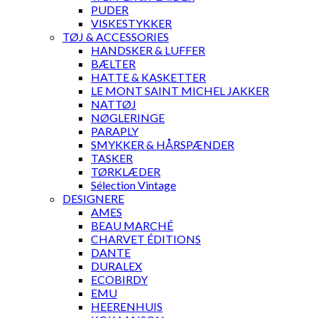
PUDER
VISKESTYKKER
TØJ & ACCESSORIES
HANDSKER & LUFFER
BÆLTER
HATTE & KASKETTER
LE MONT SAINT MICHEL JAKKER
NATTØJ
NØGLERINGE
PARAPLY
SMYKKER & HÅRSPÆNDER
TASKER
TØRKLÆDER
Sélection Vintage
DESIGNERE
AMES
BEAU MARCHÉ
CHARVET ÉDITIONS
DANTE
DURALEX
ECOBIRDY
EMU
HEERENHUIS