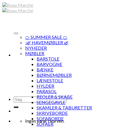
Skip
to
content
🍊 SUMMER SALE 🍊
·🌿 HAVEMØBLER 🌿
NYHEDER
MØBLER
BARSTOLE
BARVOGNE
BÆNKE
BØRNEMØBLER
LÆNESTOLE
HYLDER
PARASOL
REOLER & SKABE
Søg
SENGEGAVLE
efter:
SKAMLER & TABURETTER
SKRIVEBORDE
SOFABORDE
Ingen varer i kurven.
SOFAER