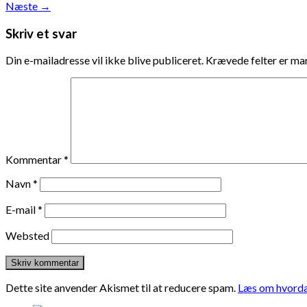
Næste
→
Skriv et svar
Din e-mailadresse vil ikke blive publiceret.
Krævede felter er m
Kommentar
*
Navn
*
E-mail
*
Websted
Dette site anvender Akismet til at reducere spam.
Læs om hvorda