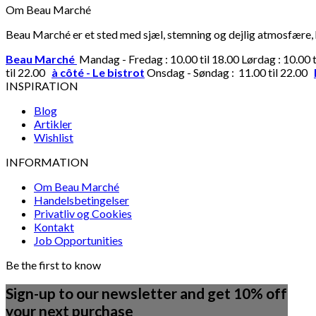
Om Beau Marché
Beau Marché er et sted med sjæl, stemning og dejlig atmosfære, hv
Beau Marché
Mandag - Fredag : 10.00 til 18.00 Lørdag : 10.00 
til 22.00
à côté - Le bistrot
Onsdag - Søndag : 11.00 til 22.00
INSPIRATION
Blog
Artikler
Wishlist
INFORMATION
Om Beau Marché
Handelsbetingelser
Privatliv og Cookies
Kontakt
Job Opportunities
Be the first to know
Sign-up to our newsletter and get 10% off
your next purchase