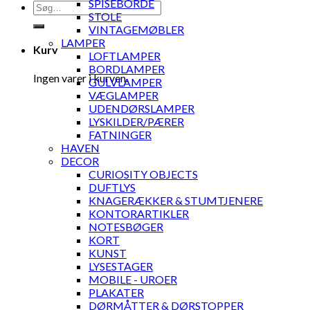
SPISEBORDE
Søg
STOLE
efter:
VINTAGEMØBLER
LAMPER
Kurv
LOFTLAMPER
BORDLAMPER
Ingen varer i kurven.
GULVLAMPER
VÆGLAMPER
UDENDØRSLAMPER
LYSKILDER/PÆRER
FATNINGER
HAVEN
DECOR
CURIOSITY OBJECTS
DUFTLYS
KNAGERÆKKER & STUMTJENERE
KONTORARTIKLER
NOTESBØGER
KORT
KUNST
LYSESTAGER
MOBILE - UROER
PLAKATER
DØRMÅTTER & DØRSTOPPER