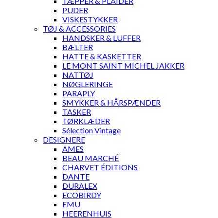
TÆPPER & PLAIDER
PUDER
VISKESTYKKER
TØJ & ACCESSORIES
HANDSKER & LUFFER
BÆLTER
HATTE & KASKETTER
LE MONT SAINT MICHEL JAKKER
NATTØJ
NØGLERINGE
PARAPLY
SMYKKER & HÅRSPÆNDER
TASKER
TØRKLÆDER
Sélection Vintage
DESIGNERE
AMES
BEAU MARCHÉ
CHARVET ÉDITIONS
DANTE
DURALEX
ECOBIRDY
EMU
HEERENHUIS