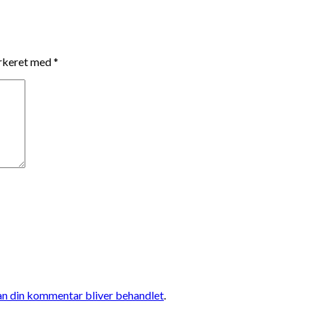
arkeret med
*
n din kommentar bliver behandlet
.