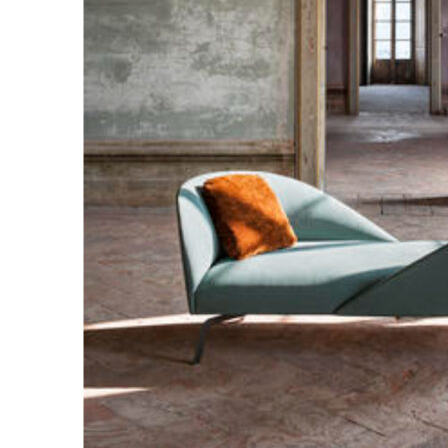
198
DKK
Tilføj til kurv