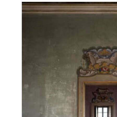
Måske kunne nogle af disse produkter have din inte
Add to Wishlist
Silk eye mask