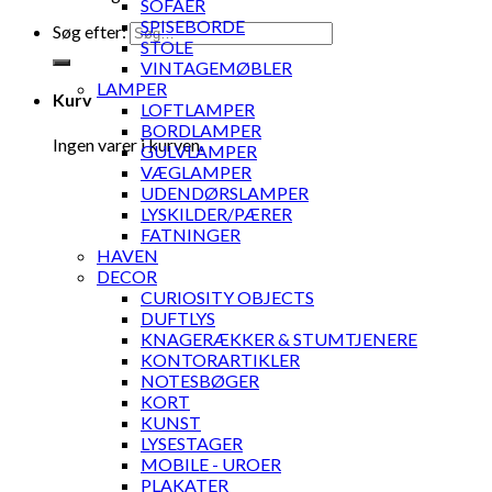
SOFAER
SPISEBORDE
Søg efter:
STOLE
VINTAGEMØBLER
LAMPER
Kurv
LOFTLAMPER
BORDLAMPER
Ingen varer i kurven.
GULVLAMPER
VÆGLAMPER
UDENDØRSLAMPER
LYSKILDER/PÆRER
FATNINGER
HAVEN
DECOR
CURIOSITY OBJECTS
DUFTLYS
KNAGERÆKKER & STUMTJENERE
KONTORARTIKLER
NOTESBØGER
KORT
KUNST
LYSESTAGER
MOBILE - UROER
PLAKATER