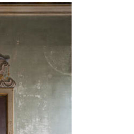
resse?