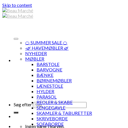
Skip to content
🍊 SUMMER SALE 🍊
·🌿 HAVEMØBLER 🌿
NYHEDER
MØBLER
BARSTOLE
BARVOGNE
BÆNKE
BØRNEMØBLER
LÆNESTOLE
HYLDER
PARASOL
REOLER & SKABE
Søg efter:
SENGEGAVLE
SKAMLER & TABURETTER
SKRIVEBORDE
SOFABORDE
Ingen varer i kurven.