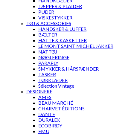
HÅNDKLÆDER
TÆPPER & PLAIDER
PUDER
VISKESTYKKER
TØJ & ACCESSORIES
HANDSKER & LUFFER
BÆLTER
HATTE & KASKETTER
LE MONT SAINT MICHEL JAKKER
NATTØJ
NØGLERINGE
PARAPLY
SMYKKER & HÅRSPÆNDER
TASKER
TØRKLÆDER
Sélection Vintage
DESIGNERE
AMES
BEAU MARCHÉ
CHARVET ÉDITIONS
DANTE
DURALEX
ECOBIRDY
EMU