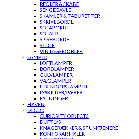
REOLER & SKABE
SENGEGAVLE
SKAMLER & TABURETTER
SKRIVEBORDE
SOFABORDE
SOFAER
SPISEBORDE
STOLE
VINTAGEMØBLER
LAMPER
LOFTLAMPER
BORDLAMPER
GULVLAMPER
VÆGLAMPER
UDENDØRSLAMPER
LYSKILDER/PÆRER
FATNINGER
HAVEN
DECOR
CURIOSITY OBJECTS
DUFTLYS
KNAGERÆKKER & STUMTJENERE
KONTORARTIKLER