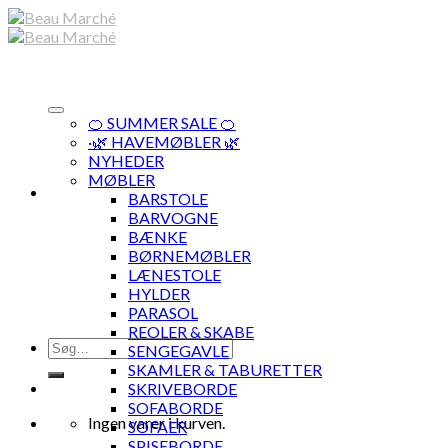
Skip
to
content
🍊 SUMMER SALE 🍊
·🌿 HAVEMØBLER 🌿
NYHEDER
MØBLER
BARSTOLE
BARVOGNE
BÆNKE
BØRNEMØBLER
LÆNESTOLE
HYLDER
PARASOL
REOLER & SKABE
Søg
SENGEGAVLE
efter:
SKAMLER & TABURETTER
SKRIVEBORDE
SOFABORDE
Ingen varer i kurven.
SOFAER
SPISEBORDE