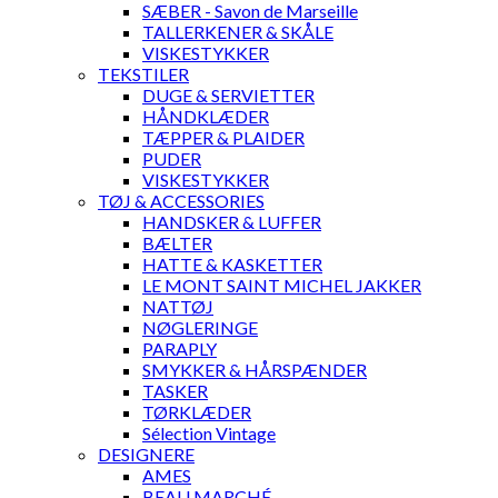
SÆBER - Savon de Marseille
TALLERKENER & SKÅLE
VISKESTYKKER
TEKSTILER
DUGE & SERVIETTER
HÅNDKLÆDER
TÆPPER & PLAIDER
PUDER
VISKESTYKKER
TØJ & ACCESSORIES
HANDSKER & LUFFER
BÆLTER
HATTE & KASKETTER
LE MONT SAINT MICHEL JAKKER
NATTØJ
NØGLERINGE
PARAPLY
SMYKKER & HÅRSPÆNDER
TASKER
TØRKLÆDER
Sélection Vintage
DESIGNERE
AMES
BEAU MARCHÉ