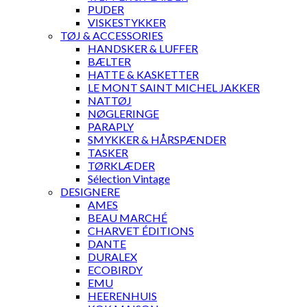
PUDER
VISKESTYKKER
TØJ & ACCESSORIES
HANDSKER & LUFFER
BÆLTER
HATTE & KASKETTER
LE MONT SAINT MICHEL JAKKER
NATTØJ
NØGLERINGE
PARAPLY
SMYKKER & HÅRSPÆNDER
TASKER
TØRKLÆDER
Sélection Vintage
DESIGNERE
AMES
BEAU MARCHÉ
CHARVET ÉDITIONS
DANTE
DURALEX
ECOBIRDY
EMU
HEERENHUIS