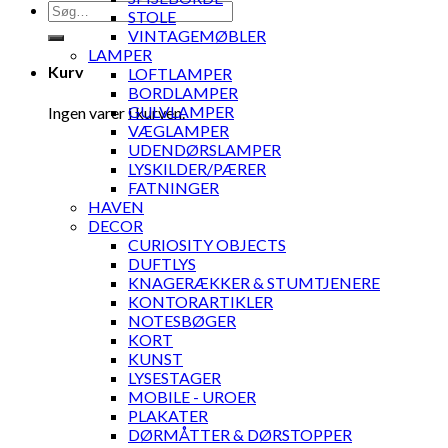
Søg
STOLE
efter:
VINTAGEMØBLER
LAMPER
Kurv
LOFTLAMPER
BORDLAMPER
GULVLAMPER
Ingen varer i kurven.
VÆGLAMPER
UDENDØRSLAMPER
LYSKILDER/PÆRER
FATNINGER
HAVEN
DECOR
CURIOSITY OBJECTS
DUFTLYS
KNAGERÆKKER & STUMTJENERE
KONTORARTIKLER
NOTESBØGER
KORT
KUNST
LYSESTAGER
MOBILE - UROER
PLAKATER
DØRMÅTTER & DØRSTOPPER