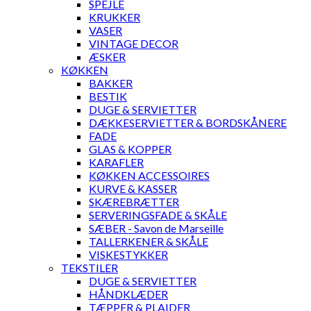
SPEJLE
KRUKKER
VASER
VINTAGE DECOR
ÆSKER
KØKKEN
BAKKER
BESTIK
DUGE & SERVIETTER
DÆKKESERVIETTER & BORDSKÅNERE
FADE
GLAS & KOPPER
KARAFLER
KØKKEN ACCESSOIRES
KURVE & KASSER
SKÆREBRÆTTER
SERVERINGSFADE & SKÅLE
SÆBER - Savon de Marseille
TALLERKENER & SKÅLE
VISKESTYKKER
TEKSTILER
DUGE & SERVIETTER
HÅNDKLÆDER
TÆPPER & PLAIDER