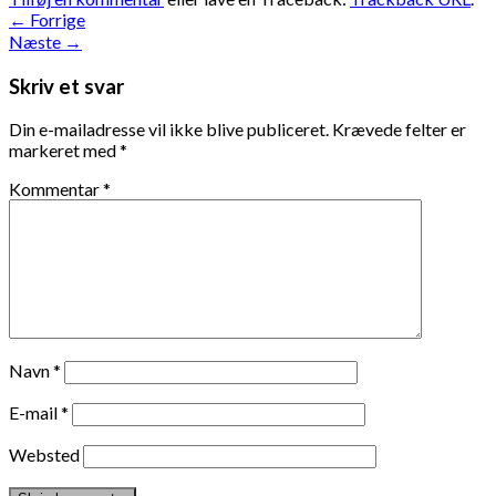
←
Forrige
Næste
→
Skriv et svar
Din e-mailadresse vil ikke blive publiceret.
Krævede felter er
markeret med
*
Kommentar
*
Navn
*
E-mail
*
Websted