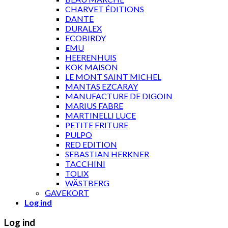
CHARVET ÉDITIONS
DANTE
DURALEX
ECOBIRDY
EMU
HEERENHUIS
KOK MAISON
LE MONT SAINT MICHEL
MANTAS EZCARAY
MANUFACTURE DE DIGOIN
MARIUS FABRE
MARTINELLI LUCE
PETITE FRITURE
PULPO
RED EDITION
SEBASTIAN HERKNER
TACCHINI
TOLIX
WÄSTBERG
GAVEKORT
Log ind
Log ind