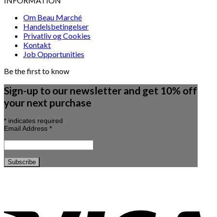
INFORMATION
Om Beau Marché
Handelsbetingelser
Privatliv og Cookies
Kontakt
Job Opportunities
Be the first to know
Sign-up to our newsletter and get 10% off
your next purchase
*
indicates required
Email Address
*