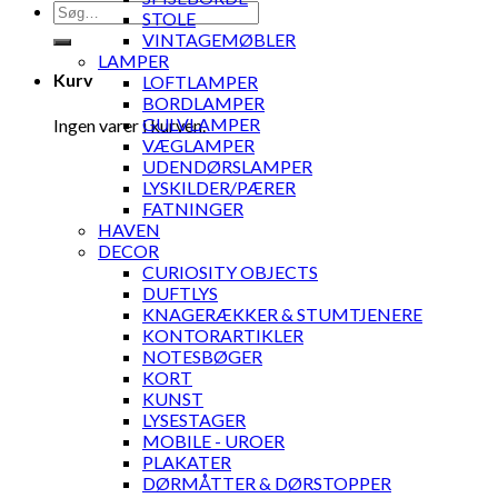
Søg
STOLE
efter:
VINTAGEMØBLER
LAMPER
Kurv
LOFTLAMPER
BORDLAMPER
GULVLAMPER
Ingen varer i kurven.
VÆGLAMPER
UDENDØRSLAMPER
LYSKILDER/PÆRER
FATNINGER
HAVEN
DECOR
CURIOSITY OBJECTS
DUFTLYS
KNAGERÆKKER & STUMTJENERE
KONTORARTIKLER
NOTESBØGER
KORT
KUNST
LYSESTAGER
MOBILE - UROER
PLAKATER
DØRMÅTTER & DØRSTOPPER