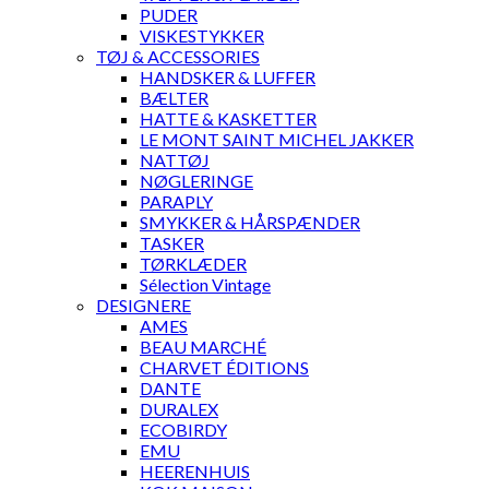
PUDER
VISKESTYKKER
TØJ & ACCESSORIES
HANDSKER & LUFFER
BÆLTER
HATTE & KASKETTER
LE MONT SAINT MICHEL JAKKER
NATTØJ
NØGLERINGE
PARAPLY
SMYKKER & HÅRSPÆNDER
TASKER
TØRKLÆDER
Sélection Vintage
DESIGNERE
AMES
BEAU MARCHÉ
CHARVET ÉDITIONS
DANTE
DURALEX
ECOBIRDY
EMU
HEERENHUIS