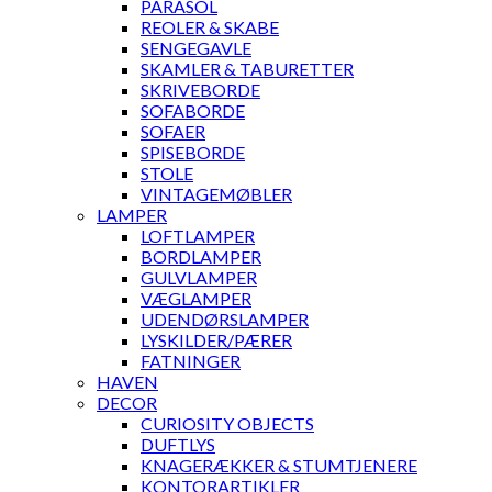
PARASOL
REOLER & SKABE
SENGEGAVLE
SKAMLER & TABURETTER
SKRIVEBORDE
SOFABORDE
SOFAER
SPISEBORDE
STOLE
VINTAGEMØBLER
LAMPER
LOFTLAMPER
BORDLAMPER
GULVLAMPER
VÆGLAMPER
UDENDØRSLAMPER
LYSKILDER/PÆRER
FATNINGER
HAVEN
DECOR
CURIOSITY OBJECTS
DUFTLYS
KNAGERÆKKER & STUMTJENERE
KONTORARTIKLER