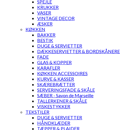
SPEJLE
KRUKKER
VASER
VINTAGE DECOR
ÆSKER
KØKKEN
BAKKER
BESTIK
DUGE & SERVIETTER
DÆKKESERVIETTER & BORDSKÅNERE
FADE
GLAS & KOPPER
KARAFLER
KØKKEN ACCESSOIRES
KURVE & KASSER
SKÆREBRÆTTER
SERVERINGSFADE & SKÅLE
SÆBER - Savon de Marseille
TALLERKENER & SKÅLE
VISKESTYKKER
TEKSTILER
DUGE & SERVIETTER
HÅNDKLÆDER
TÆPPER & PLAIDER