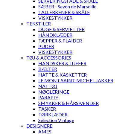
SERVERINGSFADE & SKÅLE
SÆBER - Savon de Marseille
TALLERKENER & SKÅLE
VISKESTYKKER
TEKSTILER
DUGE & SERVIETTER
HÅNDKLÆDER
TÆPPER & PLAIDER
PUDER
VISKESTYKKER
TØJ & ACCESSORIES
HANDSKER & LUFFER
BÆLTER
HATTE & KASKETTER
LE MONT SAINT MICHEL JAKKER
NATTØJ
NØGLERINGE
PARAPLY
SMYKKER & HÅRSPÆNDER
TASKER
TØRKLÆDER
Sélection Vintage
DESIGNERE
AMES