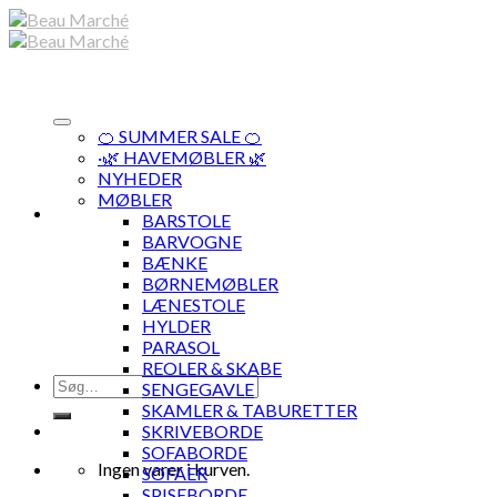
Skip
to
content
🍊 SUMMER SALE 🍊
·🌿 HAVEMØBLER 🌿
NYHEDER
MØBLER
BARSTOLE
BARVOGNE
BÆNKE
BØRNEMØBLER
LÆNESTOLE
HYLDER
PARASOL
REOLER & SKABE
Søg
SENGEGAVLE
efter:
SKAMLER & TABURETTER
SKRIVEBORDE
SOFABORDE
Ingen varer i kurven.
SOFAER
SPISEBORDE