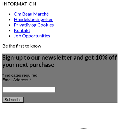
INFORMATION
Om Beau Marché
Handelsbetingelser
Privatliv og Cookies
Kontakt
Job Opportunities
Be the first to know
Sign-up to our newsletter and get 10% off
your next purchase
*
indicates required
Email Address
*