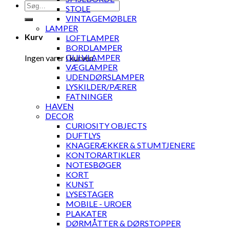
Søg
STOLE
efter:
VINTAGEMØBLER
LAMPER
Kurv
LOFTLAMPER
BORDLAMPER
GULVLAMPER
Ingen varer i kurven.
VÆGLAMPER
UDENDØRSLAMPER
LYSKILDER/PÆRER
FATNINGER
HAVEN
DECOR
CURIOSITY OBJECTS
DUFTLYS
KNAGERÆKKER & STUMTJENERE
KONTORARTIKLER
NOTESBØGER
KORT
KUNST
LYSESTAGER
MOBILE - UROER
PLAKATER
DØRMÅTTER & DØRSTOPPER