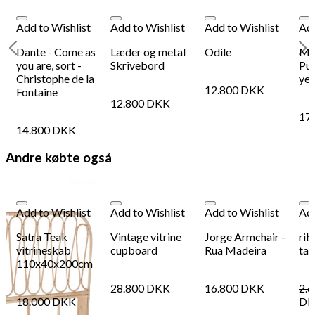
Add to Wishlist
Add to Wishlist
Add to Wishlist
Add
Dante - Come as
Læder og metal
Odile
MU
you are, sort -
Skrivebord
Pul
Christophe de la
yel
12.800
DKK
Fontaine
12.800
DKK
17
14.800
DKK
Andre købte også
Add to Wishlist
Add to Wishlist
Add to Wishlist
Add
Satra Teak
Vintage vitrine
Jorge Armchair -
rib
vitrineskab
cupboard
Rua Madeira
tab
110x40x200cm
28.800
DKK
16.800
DKK
2.
18.000
DKK
DK