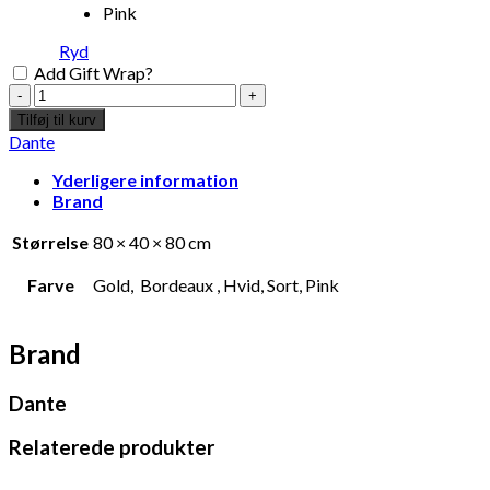
Pink
Ryd
Add Gift Wrap?
Dante
-
Tilføj til kurv
Come
Dante
as
you
Yderligere information
are,
Brand
Gold
-
Størrelse
80 × 40 × 80 cm
Christophe
de
Farve
Gold, Bordeaux , Hvid, Sort, Pink
la
Fontaine
antal
Brand
Dante
Relaterede produkter