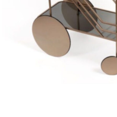
198
DKK
Tilføj til kurv
14
Se kurv
Kasse