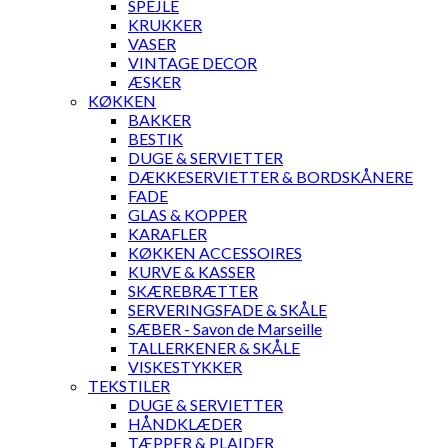
SPEJLE
KRUKKER
VASER
VINTAGE DECOR
ÆSKER
KØKKEN
BAKKER
BESTIK
DUGE & SERVIETTER
DÆKKESERVIETTER & BORDSKÅNERE
FADE
GLAS & KOPPER
KARAFLER
KØKKEN ACCESSOIRES
KURVE & KASSER
SKÆREBRÆTTER
SERVERINGSFADE & SKÅLE
SÆBER - Savon de Marseille
TALLERKENER & SKÅLE
VISKESTYKKER
TEKSTILER
DUGE & SERVIETTER
HÅNDKLÆDER
TÆPPER & PLAIDER