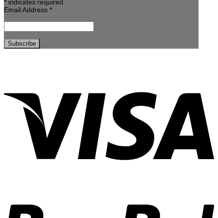
*
indicates required
Email Address
*