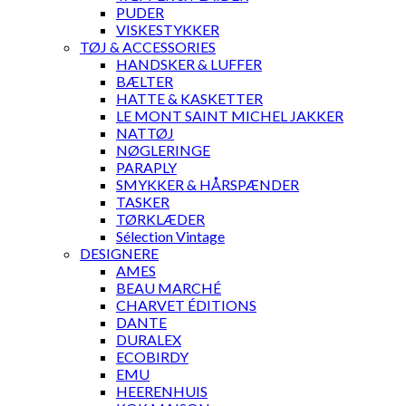
PUDER
VISKESTYKKER
TØJ & ACCESSORIES
HANDSKER & LUFFER
BÆLTER
HATTE & KASKETTER
LE MONT SAINT MICHEL JAKKER
NATTØJ
NØGLERINGE
PARAPLY
SMYKKER & HÅRSPÆNDER
TASKER
TØRKLÆDER
Sélection Vintage
DESIGNERE
AMES
BEAU MARCHÉ
CHARVET ÉDITIONS
DANTE
DURALEX
ECOBIRDY
EMU
HEERENHUIS