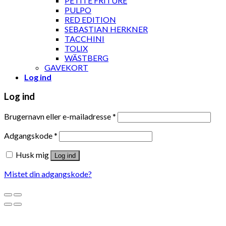
PETITE FRITURE
PULPO
RED EDITION
SEBASTIAN HERKNER
TACCHINI
TOLIX
WÄSTBERG
GAVEKORT
Log ind
Log ind
Brugernavn eller e-mailadresse
*
Adgangskode
*
Husk mig
Log ind
Mistet din adgangskode?