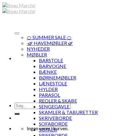
Skip
to
content
🍊 SUMMER SALE 🍊
·🌿 HAVEMØBLER 🌿
NYHEDER
MØBLER
BARSTOLE
BARVOGNE
BÆNKE
BØRNEMØBLER
LÆNESTOLE
HYLDER
PARASOL
REOLER & SKABE
Søg
SENGEGAVLE
efter:
SKAMLER & TABURETTER
SKRIVEBORDE
SOFABORDE
Ingen varer i kurven.
SOFAER
SPISEBORDE