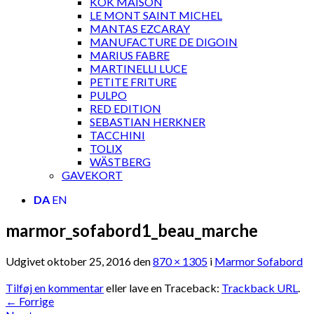
KOK MAISON
LE MONT SAINT MICHEL
MANTAS EZCARAY
MANUFACTURE DE DIGOIN
MARIUS FABRE
MARTINELLI LUCE
PETITE FRITURE
PULPO
RED EDITION
SEBASTIAN HERKNER
TACCHINI
TOLIX
WÄSTBERG
GAVEKORT
DA
EN
marmor_sofabord1_beau_marche
Udgivet
oktober 25, 2016
den
870 × 1305
i
Marmor Sofabord
Tilføj en kommentar
eller lave en Traceback:
Trackback URL
.
←
Forrige