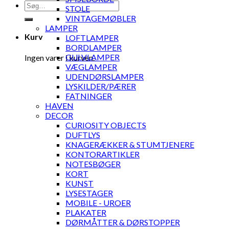
Søg
STOLE
efter:
VINTAGEMØBLER
LAMPER
Kurv
LOFTLAMPER
BORDLAMPER
GULVLAMPER
Ingen varer i kurven.
VÆGLAMPER
UDENDØRSLAMPER
LYSKILDER/PÆRER
FATNINGER
HAVEN
DECOR
CURIOSITY OBJECTS
DUFTLYS
KNAGERÆKKER & STUMTJENERE
KONTORARTIKLER
NOTESBØGER
KORT
KUNST
LYSESTAGER
MOBILE - UROER
PLAKATER
DØRMÅTTER & DØRSTOPPER