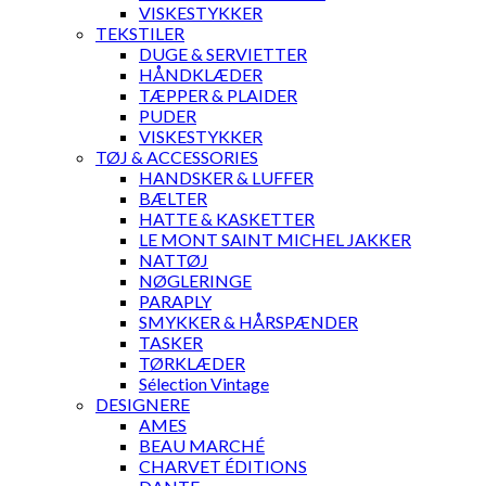
VISKESTYKKER
TEKSTILER
DUGE & SERVIETTER
HÅNDKLÆDER
TÆPPER & PLAIDER
PUDER
VISKESTYKKER
TØJ & ACCESSORIES
HANDSKER & LUFFER
BÆLTER
HATTE & KASKETTER
LE MONT SAINT MICHEL JAKKER
NATTØJ
NØGLERINGE
PARAPLY
SMYKKER & HÅRSPÆNDER
TASKER
TØRKLÆDER
Sélection Vintage
DESIGNERE
AMES
BEAU MARCHÉ
CHARVET ÉDITIONS