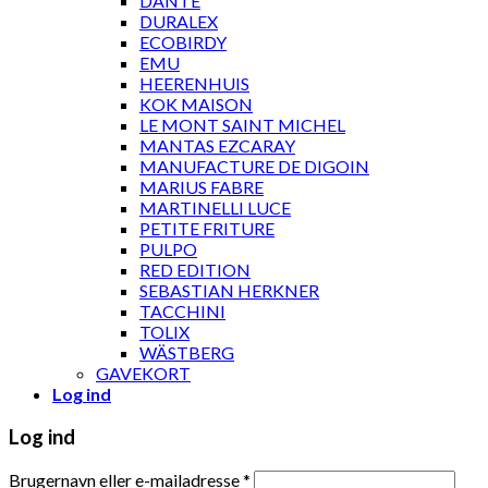
DANTE
DURALEX
ECOBIRDY
EMU
HEERENHUIS
KOK MAISON
LE MONT SAINT MICHEL
MANTAS EZCARAY
MANUFACTURE DE DIGOIN
MARIUS FABRE
MARTINELLI LUCE
PETITE FRITURE
PULPO
RED EDITION
SEBASTIAN HERKNER
TACCHINI
TOLIX
WÄSTBERG
GAVEKORT
Log ind
Log ind
Brugernavn eller e-mailadresse
*