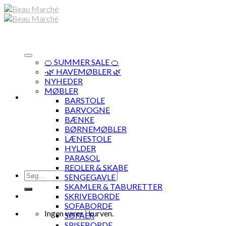
Skip
to
content
🍊 SUMMER SALE 🍊
·🌿 HAVEMØBLER 🌿
NYHEDER
MØBLER
BARSTOLE
BARVOGNE
BÆNKE
BØRNEMØBLER
LÆNESTOLE
HYLDER
PARASOL
REOLER & SKABE
Søg
SENGEGAVLE
efter:
SKAMLER & TABURETTER
SKRIVEBORDE
SOFABORDE
Ingen varer i kurven.
SOFAER
SPISEBORDE