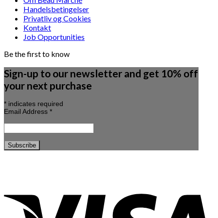
Handelsbetingelser
Privatliv og Cookies
Kontakt
Job Opportunities
Be the first to know
Sign-up to our newsletter and get 10% off
your next purchase
*
indicates required
Email Address
*