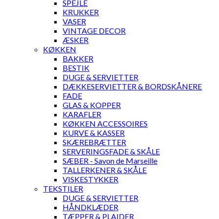
SPEJLE
KRUKKER
VASER
VINTAGE DECOR
ÆSKER
KØKKEN
BAKKER
BESTIK
DUGE & SERVIETTER
DÆKKESERVIETTER & BORDSKÅNERE
FADE
GLAS & KOPPER
KARAFLER
KØKKEN ACCESSOIRES
KURVE & KASSER
SKÆREBRÆTTER
SERVERINGSFADE & SKÅLE
SÆBER - Savon de Marseille
TALLERKENER & SKÅLE
VISKESTYKKER
TEKSTILER
DUGE & SERVIETTER
HÅNDKLÆDER
TÆPPER & PLAIDER