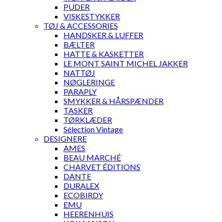
PUDER
VISKESTYKKER
TØJ & ACCESSORIES
HANDSKER & LUFFER
BÆLTER
HATTE & KASKETTER
LE MONT SAINT MICHEL JAKKER
NATTØJ
NØGLERINGE
PARAPLY
SMYKKER & HÅRSPÆNDER
TASKER
TØRKLÆDER
Sélection Vintage
DESIGNERE
AMES
BEAU MARCHÉ
CHARVET ÉDITIONS
DANTE
DURALEX
ECOBIRDY
EMU
HEERENHUIS