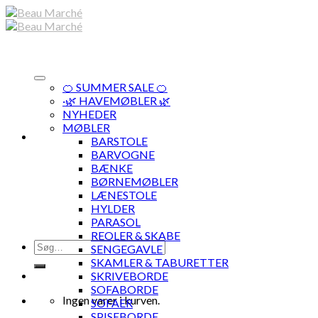
Skip
to
content
🍊 SUMMER SALE 🍊
·🌿 HAVEMØBLER 🌿
NYHEDER
MØBLER
BARSTOLE
BARVOGNE
BÆNKE
BØRNEMØBLER
LÆNESTOLE
HYLDER
PARASOL
REOLER & SKABE
Søg
SENGEGAVLE
efter:
SKAMLER & TABURETTER
SKRIVEBORDE
SOFABORDE
Ingen varer i kurven.
SOFAER
SPISEBORDE