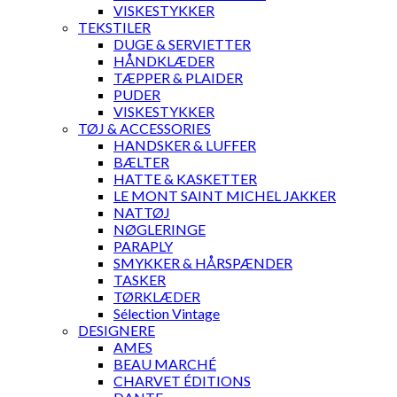
VISKESTYKKER
TEKSTILER
DUGE & SERVIETTER
HÅNDKLÆDER
TÆPPER & PLAIDER
PUDER
VISKESTYKKER
TØJ & ACCESSORIES
HANDSKER & LUFFER
BÆLTER
HATTE & KASKETTER
LE MONT SAINT MICHEL JAKKER
NATTØJ
NØGLERINGE
PARAPLY
SMYKKER & HÅRSPÆNDER
TASKER
TØRKLÆDER
Sélection Vintage
DESIGNERE
AMES
BEAU MARCHÉ
CHARVET ÉDITIONS