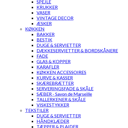
SPEJLE
KRUKKER
VASER
VINTAGE DECOR
ÆSKER
KØKKEN
BAKKER
BESTIK
DUGE & SERVIETTER
DÆKKESERVIETTER & BORDSKÅNERE
FADE
GLAS & KOPPER
KARAFLER
KØKKEN ACCESSOIRES
KURVE & KASSER
SKÆREBRÆTTER
SERVERINGSFADE & SKÅLE
SÆBER - Savon de Marseille
TALLERKENER & SKÅLE
VISKESTYKKER
TEKSTILER
DUGE & SERVIETTER
HÅNDKLÆDER
TÆPPER & PLAIDER