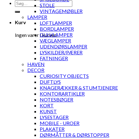
Søg
STOLE
efter:
VINTAGEMØBLER
LAMPER
Kurv
LOFTLAMPER
BORDLAMPER
GULVLAMPER
Ingen varer i kurven.
VÆGLAMPER
UDENDØRSLAMPER
LYSKILDER/PÆRER
FATNINGER
HAVEN
DECOR
CURIOSITY OBJECTS
DUFTLYS
KNAGERÆKKER & STUMTJENERE
KONTORARTIKLER
NOTESBØGER
KORT
KUNST
LYSESTAGER
MOBILE - UROER
PLAKATER
DØRMÅTTER & DØRSTOPPER