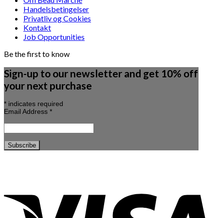
Handelsbetingelser
Privatliv og Cookies
Kontakt
Job Opportunities
Be the first to know
Sign-up to our newsletter and get 10% off
your next purchase
*
indicates required
Email Address
*