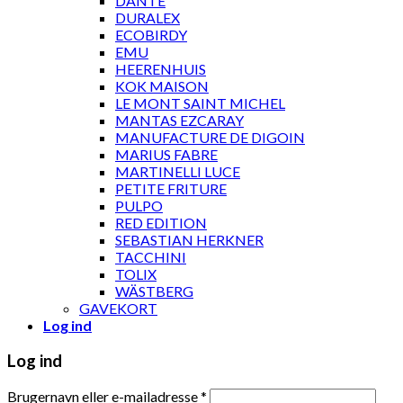
DANTE
DURALEX
ECOBIRDY
EMU
HEERENHUIS
KOK MAISON
LE MONT SAINT MICHEL
MANTAS EZCARAY
MANUFACTURE DE DIGOIN
MARIUS FABRE
MARTINELLI LUCE
PETITE FRITURE
PULPO
RED EDITION
SEBASTIAN HERKNER
TACCHINI
TOLIX
WÄSTBERG
GAVEKORT
Log ind
Log ind
Brugernavn eller e-mailadresse
*