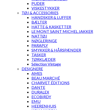
PUDER
VISKESTYKKER
TØJ & ACCESSORIES
HANDSKER & LUFFER
BÆLTER
HATTE & KASKETTER
LE MONT SAINT MICHEL JAKKER
NATTØJ
NØGLERINGE
PARAPLY
SMYKKER & HÅRSPÆNDER
TASKER
TØRKLÆDER
Sélection Vintage
DESIGNERE
AMES
BEAU MARCHÉ
CHARVET ÉDITIONS
DANTE
DURALEX
ECOBIRDY
EMU
HEERENHUIS