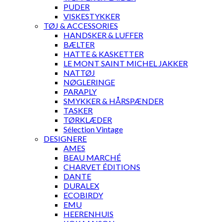
PUDER
VISKESTYKKER
TØJ & ACCESSORIES
HANDSKER & LUFFER
BÆLTER
HATTE & KASKETTER
LE MONT SAINT MICHEL JAKKER
NATTØJ
NØGLERINGE
PARAPLY
SMYKKER & HÅRSPÆNDER
TASKER
TØRKLÆDER
Sélection Vintage
DESIGNERE
AMES
BEAU MARCHÉ
CHARVET ÉDITIONS
DANTE
DURALEX
ECOBIRDY
EMU
HEERENHUIS