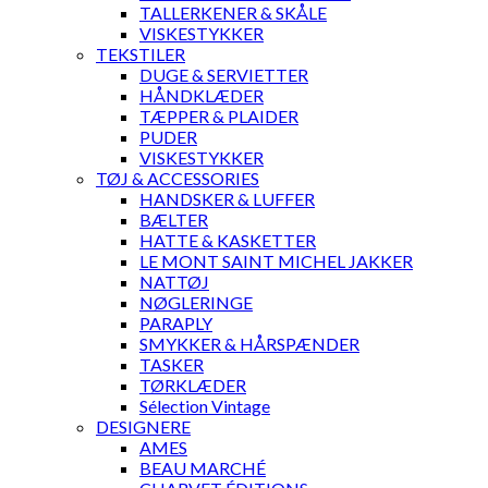
TALLERKENER & SKÅLE
VISKESTYKKER
TEKSTILER
DUGE & SERVIETTER
HÅNDKLÆDER
TÆPPER & PLAIDER
PUDER
VISKESTYKKER
TØJ & ACCESSORIES
HANDSKER & LUFFER
BÆLTER
HATTE & KASKETTER
LE MONT SAINT MICHEL JAKKER
NATTØJ
NØGLERINGE
PARAPLY
SMYKKER & HÅRSPÆNDER
TASKER
TØRKLÆDER
Sélection Vintage
DESIGNERE
AMES
BEAU MARCHÉ