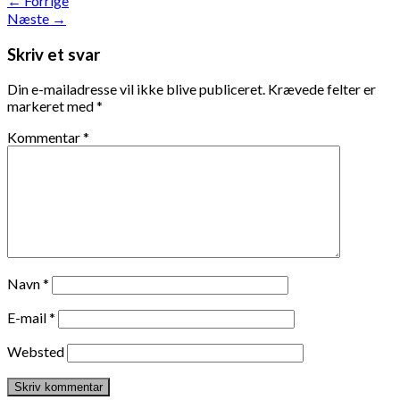
←
Forrige
Næste
→
Skriv et svar
Din e-mailadresse vil ikke blive publiceret.
Krævede felter er
markeret med
*
Kommentar
*
Navn
*
E-mail
*
Websted