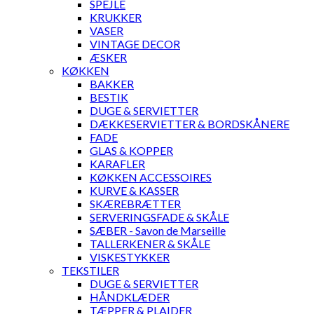
SPEJLE
KRUKKER
VASER
VINTAGE DECOR
ÆSKER
KØKKEN
BAKKER
BESTIK
DUGE & SERVIETTER
DÆKKESERVIETTER & BORDSKÅNERE
FADE
GLAS & KOPPER
KARAFLER
KØKKEN ACCESSOIRES
KURVE & KASSER
SKÆREBRÆTTER
SERVERINGSFADE & SKÅLE
SÆBER - Savon de Marseille
TALLERKENER & SKÅLE
VISKESTYKKER
TEKSTILER
DUGE & SERVIETTER
HÅNDKLÆDER
TÆPPER & PLAIDER