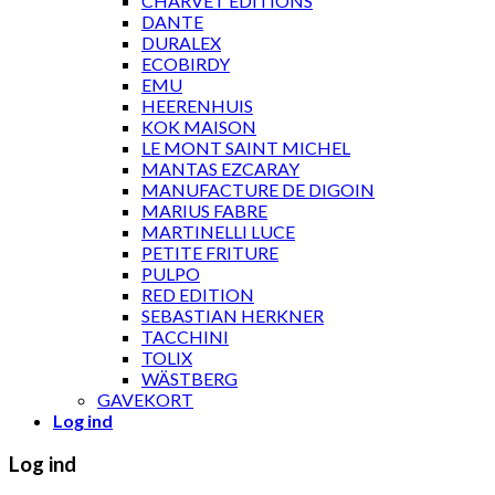
CHARVET ÉDITIONS
DANTE
DURALEX
ECOBIRDY
EMU
HEERENHUIS
KOK MAISON
LE MONT SAINT MICHEL
MANTAS EZCARAY
MANUFACTURE DE DIGOIN
MARIUS FABRE
MARTINELLI LUCE
PETITE FRITURE
PULPO
RED EDITION
SEBASTIAN HERKNER
TACCHINI
TOLIX
WÄSTBERG
GAVEKORT
Log ind
Log ind