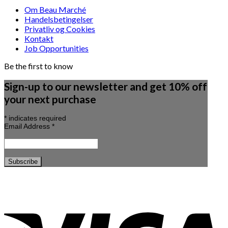
Om Beau Marché
Handelsbetingelser
Privatliv og Cookies
Kontakt
Job Opportunities
Be the first to know
Sign-up to our newsletter and get 10% off
your next purchase
*
indicates required
Email Address
*