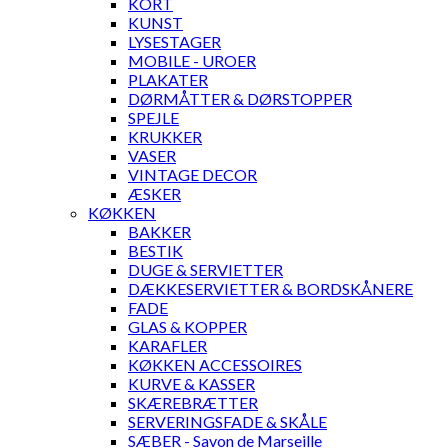
KORT
KUNST
LYSESTAGER
MOBILE - UROER
PLAKATER
DØRMÅTTER & DØRSTOPPER
SPEJLE
KRUKKER
VASER
VINTAGE DECOR
ÆSKER
KØKKEN
BAKKER
BESTIK
DUGE & SERVIETTER
DÆKKESERVIETTER & BORDSKÅNERE
FADE
GLAS & KOPPER
KARAFLER
KØKKEN ACCESSOIRES
KURVE & KASSER
SKÆREBRÆTTER
SERVERINGSFADE & SKÅLE
SÆBER - Savon de Marseille