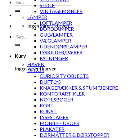
Søg
STOLE
efter:
VINTAGEMØBLER
LAMPER
LOFTLAMPER
Ingen varer i kurven.
BORDLAMPER
GULVLAMPER
Søg
VÆGLAMPER
efter:
UDENDØRSLAMPER
LYSKILDER/PÆRER
Kurv
FATNINGER
HAVEN
Ingen varer i kurven.
DECOR
CURIOSITY OBJECTS
DUFTLYS
KNAGERÆKKER & STUMTJENERE
KONTORARTIKLER
NOTESBØGER
KORT
KUNST
LYSESTAGER
MOBILE - UROER
PLAKATER
DØRMÅTTER & DØRSTOPPER