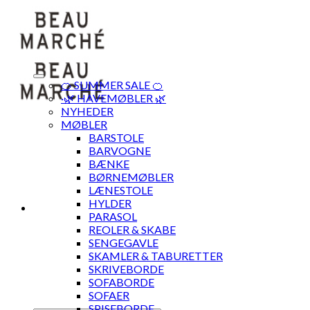
Skip
to
content
🍊 SUMMER SALE 🍊
·🌿 HAVEMØBLER 🌿
NYHEDER
MØBLER
BARSTOLE
BARVOGNE
BÆNKE
BØRNEMØBLER
LÆNESTOLE
HYLDER
PARASOL
REOLER & SKABE
SENGEGAVLE
SKAMLER & TABURETTER
SKRIVEBORDE
SOFABORDE
SOFAER
SPISEBORDE