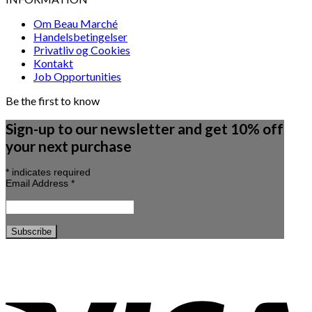
Om Beau Marché
Handelsbetingelser
Privatliv og Cookies
Kontakt
Job Opportunities
Be the first to know
Sign-up to our newsletter and get 10% off
your next purchase
*
indicates required
Email Address
*