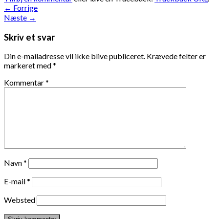
←
Forrige
Næste
→
Skriv et svar
Din e-mailadresse vil ikke blive publiceret.
Krævede felter er
markeret med
*
Kommentar
*
Navn
*
E-mail
*
Websted