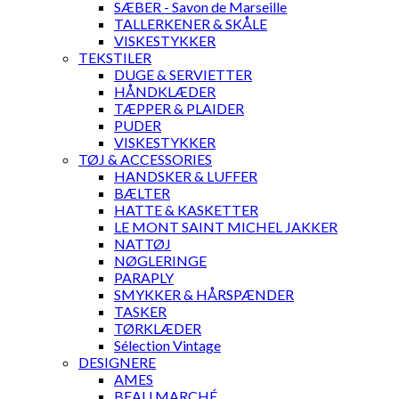
SÆBER - Savon de Marseille
TALLERKENER & SKÅLE
VISKESTYKKER
TEKSTILER
DUGE & SERVIETTER
HÅNDKLÆDER
TÆPPER & PLAIDER
PUDER
VISKESTYKKER
TØJ & ACCESSORIES
HANDSKER & LUFFER
BÆLTER
HATTE & KASKETTER
LE MONT SAINT MICHEL JAKKER
NATTØJ
NØGLERINGE
PARAPLY
SMYKKER & HÅRSPÆNDER
TASKER
TØRKLÆDER
Sélection Vintage
DESIGNERE
AMES
BEAU MARCHÉ