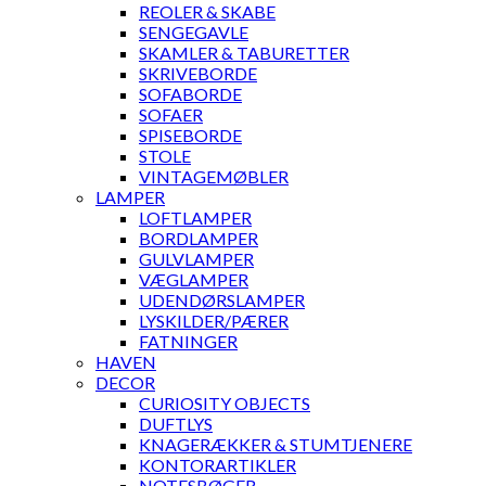
REOLER & SKABE
SENGEGAVLE
SKAMLER & TABURETTER
SKRIVEBORDE
SOFABORDE
SOFAER
SPISEBORDE
STOLE
VINTAGEMØBLER
LAMPER
LOFTLAMPER
BORDLAMPER
GULVLAMPER
VÆGLAMPER
UDENDØRSLAMPER
LYSKILDER/PÆRER
FATNINGER
HAVEN
DECOR
CURIOSITY OBJECTS
DUFTLYS
KNAGERÆKKER & STUMTJENERE
KONTORARTIKLER
NOTESBØGER