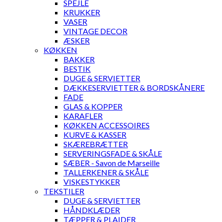
SPEJLE
KRUKKER
VASER
VINTAGE DECOR
ÆSKER
KØKKEN
BAKKER
BESTIK
DUGE & SERVIETTER
DÆKKESERVIETTER & BORDSKÅNERE
FADE
GLAS & KOPPER
KARAFLER
KØKKEN ACCESSOIRES
KURVE & KASSER
SKÆREBRÆTTER
SERVERINGSFADE & SKÅLE
SÆBER - Savon de Marseille
TALLERKENER & SKÅLE
VISKESTYKKER
TEKSTILER
DUGE & SERVIETTER
HÅNDKLÆDER
TÆPPER & PLAIDER