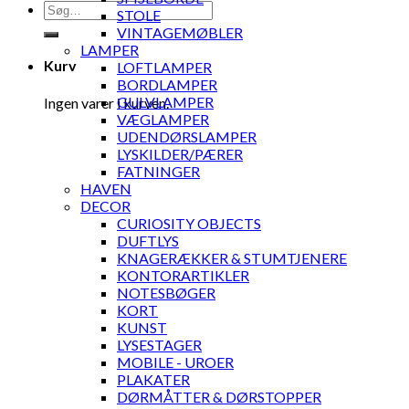
Søg
STOLE
efter:
VINTAGEMØBLER
LAMPER
Kurv
LOFTLAMPER
BORDLAMPER
GULVLAMPER
Ingen varer i kurven.
VÆGLAMPER
UDENDØRSLAMPER
LYSKILDER/PÆRER
FATNINGER
HAVEN
DECOR
CURIOSITY OBJECTS
DUFTLYS
KNAGERÆKKER & STUMTJENERE
KONTORARTIKLER
NOTESBØGER
KORT
KUNST
LYSESTAGER
MOBILE - UROER
PLAKATER
DØRMÅTTER & DØRSTOPPER