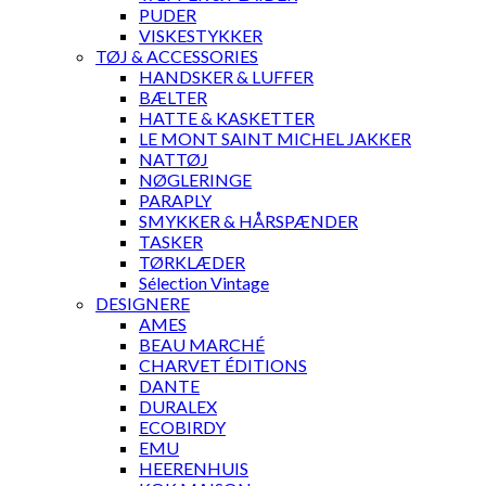
PUDER
VISKESTYKKER
TØJ & ACCESSORIES
HANDSKER & LUFFER
BÆLTER
HATTE & KASKETTER
LE MONT SAINT MICHEL JAKKER
NATTØJ
NØGLERINGE
PARAPLY
SMYKKER & HÅRSPÆNDER
TASKER
TØRKLÆDER
Sélection Vintage
DESIGNERE
AMES
BEAU MARCHÉ
CHARVET ÉDITIONS
DANTE
DURALEX
ECOBIRDY
EMU
HEERENHUIS