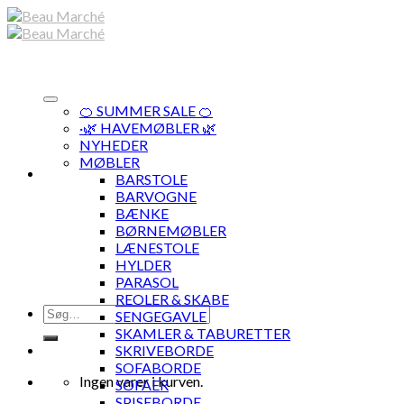
Skip
to
content
🍊 SUMMER SALE 🍊
·🌿 HAVEMØBLER 🌿
NYHEDER
MØBLER
BARSTOLE
BARVOGNE
BÆNKE
BØRNEMØBLER
LÆNESTOLE
HYLDER
PARASOL
REOLER & SKABE
Søg
SENGEGAVLE
efter:
SKAMLER & TABURETTER
SKRIVEBORDE
SOFABORDE
Ingen varer i kurven.
SOFAER
SPISEBORDE