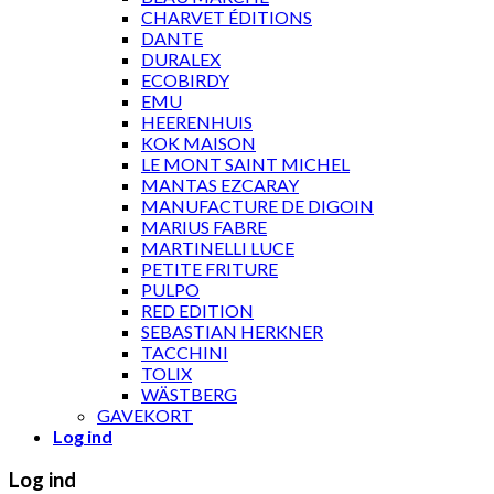
CHARVET ÉDITIONS
DANTE
DURALEX
ECOBIRDY
EMU
HEERENHUIS
KOK MAISON
LE MONT SAINT MICHEL
MANTAS EZCARAY
MANUFACTURE DE DIGOIN
MARIUS FABRE
MARTINELLI LUCE
PETITE FRITURE
PULPO
RED EDITION
SEBASTIAN HERKNER
TACCHINI
TOLIX
WÄSTBERG
GAVEKORT
Log ind
Log ind