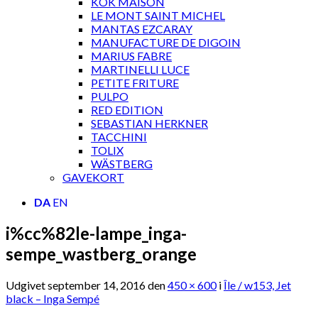
KOK MAISON
LE MONT SAINT MICHEL
MANTAS EZCARAY
MANUFACTURE DE DIGOIN
MARIUS FABRE
MARTINELLI LUCE
PETITE FRITURE
PULPO
RED EDITION
SEBASTIAN HERKNER
TACCHINI
TOLIX
WÄSTBERG
GAVEKORT
DA
EN
i%cc%82le-lampe_inga-
sempe_wastberg_orange
Udgivet
september 14, 2016
den
450 × 600
i
Île / w153, Jet
black – Inga Sempé