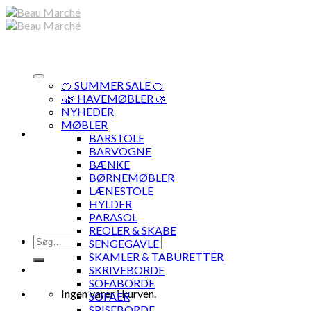
Skip
to
content
🍊 SUMMER SALE 🍊
·🌿 HAVEMØBLER 🌿
NYHEDER
MØBLER
BARSTOLE
BARVOGNE
BÆNKE
BØRNEMØBLER
LÆNESTOLE
HYLDER
PARASOL
REOLER & SKABE
Søg
SENGEGAVLE
efter:
SKAMLER & TABURETTER
SKRIVEBORDE
SOFABORDE
Ingen varer i kurven.
SOFAER
SPISEBORDE