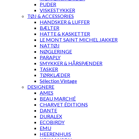
PUDER
VISKESTYKKER
TØJ & ACCESSORIES
HANDSKER & LUFFER
BÆLTER
HATTE & KASKETTER
LE MONT SAINT MICHEL JAKKER
NATTØJ
NØGLERINGE
PARAPLY
SMYKKER & HÅRSPÆNDER
TASKER
TØRKLÆDER
Sélection Vintage
DESIGNERE
AMES
BEAU MARCHÉ
CHARVET ÉDITIONS
DANTE
DURALEX
ECOBIRDY
EMU
HEERENHUIS