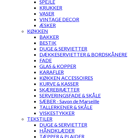
SPEJLE
KRUKKER
VASER
VINTAGE DECOR
ÆSKER
KØKKEN
BAKKER
BESTIK
DUGE & SERVIETTER
DÆKKESERVIETTER & BORDSKÅNERE
FADE
GLAS & KOPPER
KARAFLER
KØKKEN ACCESSOIRES
KURVE & KASSER
SKÆREBRÆTTER
SERVERINGSFADE & SKÅLE
SÆBER - Savon de Marseille
TALLERKENER & SKÅLE
VISKESTYKKER
TEKSTILER
DUGE & SERVIETTER
HÅNDKLÆDER
TÆPPER & PLAIDER