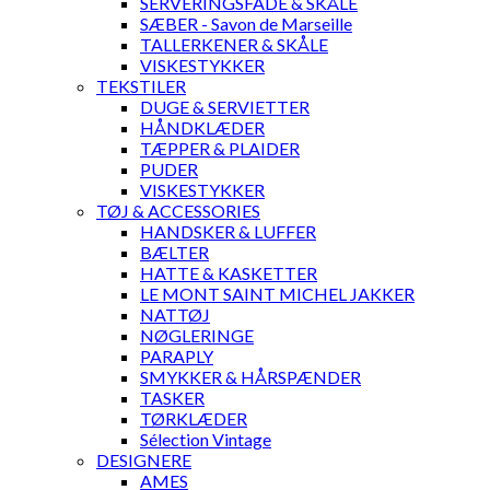
SERVERINGSFADE & SKÅLE
SÆBER - Savon de Marseille
TALLERKENER & SKÅLE
VISKESTYKKER
TEKSTILER
DUGE & SERVIETTER
HÅNDKLÆDER
TÆPPER & PLAIDER
PUDER
VISKESTYKKER
TØJ & ACCESSORIES
HANDSKER & LUFFER
BÆLTER
HATTE & KASKETTER
LE MONT SAINT MICHEL JAKKER
NATTØJ
NØGLERINGE
PARAPLY
SMYKKER & HÅRSPÆNDER
TASKER
TØRKLÆDER
Sélection Vintage
DESIGNERE
AMES