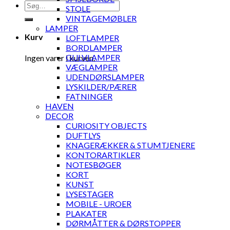
Søg
STOLE
efter:
VINTAGEMØBLER
LAMPER
Kurv
LOFTLAMPER
BORDLAMPER
GULVLAMPER
Ingen varer i kurven.
VÆGLAMPER
UDENDØRSLAMPER
LYSKILDER/PÆRER
FATNINGER
HAVEN
DECOR
CURIOSITY OBJECTS
DUFTLYS
KNAGERÆKKER & STUMTJENERE
KONTORARTIKLER
NOTESBØGER
KORT
KUNST
LYSESTAGER
MOBILE - UROER
PLAKATER
DØRMÅTTER & DØRSTOPPER