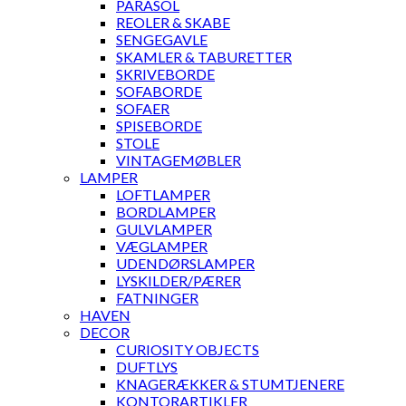
PARASOL
REOLER & SKABE
SENGEGAVLE
SKAMLER & TABURETTER
SKRIVEBORDE
SOFABORDE
SOFAER
SPISEBORDE
STOLE
VINTAGEMØBLER
LAMPER
LOFTLAMPER
BORDLAMPER
GULVLAMPER
VÆGLAMPER
UDENDØRSLAMPER
LYSKILDER/PÆRER
FATNINGER
HAVEN
DECOR
CURIOSITY OBJECTS
DUFTLYS
KNAGERÆKKER & STUMTJENERE
KONTORARTIKLER