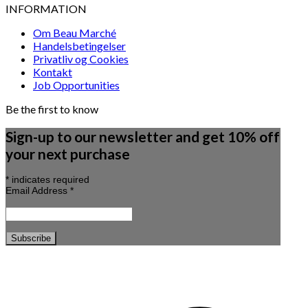
INFORMATION
Om Beau Marché
Handelsbetingelser
Privatliv og Cookies
Kontakt
Job Opportunities
Be the first to know
Sign-up to our newsletter and get 10% off
your next purchase
*
indicates required
Email Address
*