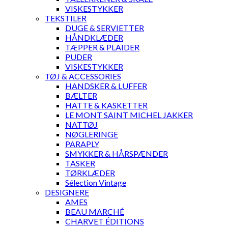
VISKESTYKKER
TEKSTILER
DUGE & SERVIETTER
HÅNDKLÆDER
TÆPPER & PLAIDER
PUDER
VISKESTYKKER
TØJ & ACCESSORIES
HANDSKER & LUFFER
BÆLTER
HATTE & KASKETTER
LE MONT SAINT MICHEL JAKKER
NATTØJ
NØGLERINGE
PARAPLY
SMYKKER & HÅRSPÆNDER
TASKER
TØRKLÆDER
Sélection Vintage
DESIGNERE
AMES
BEAU MARCHÉ
CHARVET ÉDITIONS