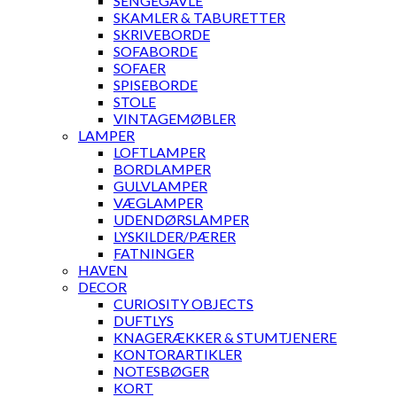
SENGEGAVLE
SKAMLER & TABURETTER
SKRIVEBORDE
SOFABORDE
SOFAER
SPISEBORDE
STOLE
VINTAGEMØBLER
LAMPER
LOFTLAMPER
BORDLAMPER
GULVLAMPER
VÆGLAMPER
UDENDØRSLAMPER
LYSKILDER/PÆRER
FATNINGER
HAVEN
DECOR
CURIOSITY OBJECTS
DUFTLYS
KNAGERÆKKER & STUMTJENERE
KONTORARTIKLER
NOTESBØGER
KORT