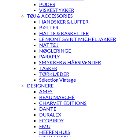
PUDER
VISKESTYKKER
TØJ & ACCESSORIES
HANDSKER & LUFFER
BÆLTER
HATTE & KASKETTER
LE MONT SAINT MICHEL JAKKER
NATTØJ
NØGLERINGE
PARAPLY
SMYKKER & HÅRSPÆNDER
TASKER
TØRKLÆDER
Sélection Vintage
DESIGNERE
AMES
BEAU MARCHÉ
CHARVET ÉDITIONS
DANTE
DURALEX
ECOBIRDY
EMU
HEERENHUIS