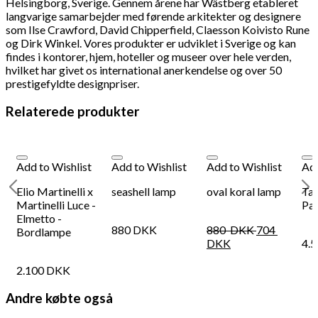
Helsingborg, Sverige. Gennem årene har Wästberg etableret
langvarige samarbejder med førende arkitekter og designere
som Ilse Crawford, David Chipperfield, Claesson Koivisto Rune
og Dirk Winkel. Vores produkter er udviklet i Sverige og kan
findes i kontorer, hjem, hoteller og museer over hele verden,
hvilket har givet os international anerkendelse og over 50
prestigefyldte designpriser.
Relaterede produkter
Add to Wishlist
Add to Wishlist
Add to Wishlist
Add
Elio Martinelli x
seashell lamp
oval koral lamp
Tac
Martinelli Luce -
Pa
Elmetto -
880
DKK
880
DKK
704
Bordlampe
DKK
4.
2.100
DKK
Andre købte også