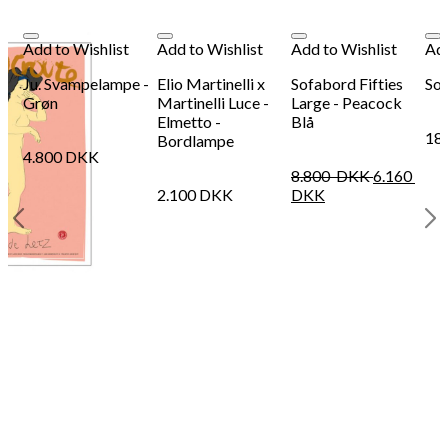
Add to Wishlist
Add to Wishlist
Add to Wishlist
Add
Ju. Svampelampe -
Elio Martinelli x
Sofabord Fifties
Sod
Grøn
Martinelli Luce -
Large - Peacock
Elmetto -
Blå
18
Bordlampe
4.800
DKK
8.800
DKK
6.160
2.100
DKK
DKK