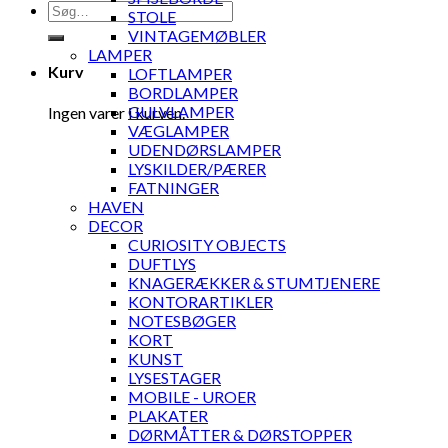
Søg
STOLE
efter:
VINTAGEMØBLER
LAMPER
Kurv
LOFTLAMPER
BORDLAMPER
GULVLAMPER
Ingen varer i kurven.
VÆGLAMPER
UDENDØRSLAMPER
LYSKILDER/PÆRER
FATNINGER
HAVEN
DECOR
CURIOSITY OBJECTS
DUFTLYS
KNAGERÆKKER & STUMTJENERE
KONTORARTIKLER
NOTESBØGER
KORT
KUNST
LYSESTAGER
MOBILE - UROER
PLAKATER
DØRMÅTTER & DØRSTOPPER