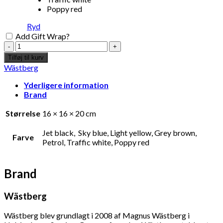
Poppy red
Ryd
Add Gift Wrap?
Île
/
Tilføj til kurv
w153,
Wästberg
Jet
black
Yderligere information
-
Brand
Inga
Sempé
Størrelse
16 × 16 × 20 cm
antal
Jet black, Sky blue, Light yellow, Grey brown,
Farve
Petrol, Traffic white, Poppy red
Brand
Wästberg
Wästberg blev grundlagt i 2008 af Magnus Wästberg i