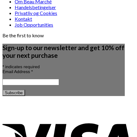
Om Beau Marché
Handelsbetingelser
Privatliv og Cookies
Kontakt
Job Opportunities
Be the first to know
Sign-up to our newsletter and get 10% off
your next purchase
*
indicates required
Email Address
*