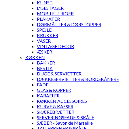
KUNST
LYSESTAGER
MOBILE - UROER
PLAKATER
DØRMÅTTER & DØRSTOPPER
SPEJLE
KRUKKER
VASER
VINTAGE DECOR
ÆSKER
KØKKEN
BAKKER
BESTIK
DUGE & SERVIETTER
DÆKKESERVIETTER & BORDSKÅNERE
FADE
GLAS & KOPPER
KARAFLER
KØKKEN ACCESSOIRES
KURVE & KASSER
SKÆREBRÆTTER
SERVERINGSFADE & SKÅLE
SÆBER - Savon de Marseille
TALLERKENER & SKÅLE