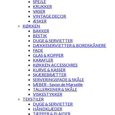
SPEJLE
KRUKKER
VASER
VINTAGE DECOR
ÆSKER
KØKKEN
BAKKER
BESTIK
DUGE & SERVIETTER
DÆKKESERVIETTER & BORDSKÅNERE
FADE
GLAS & KOPPER
KARAFLER
KØKKEN ACCESSOIRES
KURVE & KASSER
SKÆREBRÆTTER
SERVERINGSFADE & SKÅLE
SÆBER - Savon de Marseille
TALLERKENER & SKÅLE
VISKESTYKKER
TEKSTILER
DUGE & SERVIETTER
HÅNDKLÆDER
TÆPPER & PLAIDER