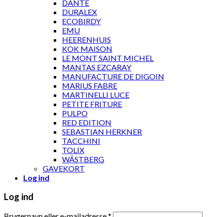
DANTE
DURALEX
ECOBIRDY
EMU
HEERENHUIS
KOK MAISON
LE MONT SAINT MICHEL
MANTAS EZCARAY
MANUFACTURE DE DIGOIN
MARIUS FABRE
MARTINELLI LUCE
PETITE FRITURE
PULPO
RED EDITION
SEBASTIAN HERKNER
TACCHINI
TOLIX
WÄSTBERG
GAVEKORT
Log ind
Log ind
Brugernavn eller e-mailadresse
*