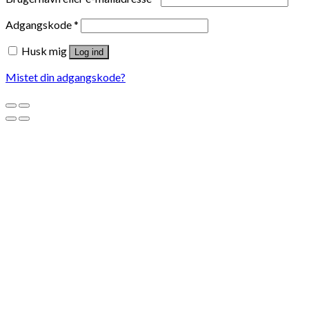
Adgangskode
*
Husk mig
Log ind
Mistet din adgangskode?