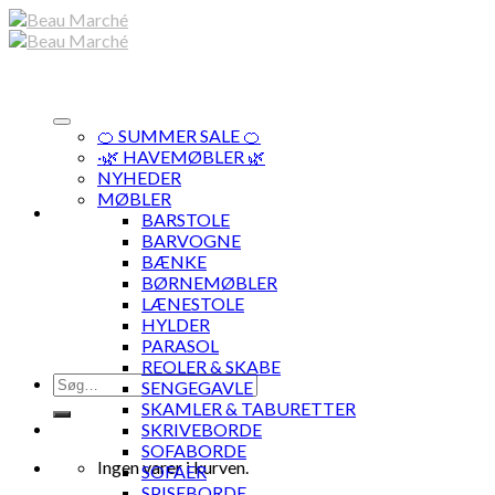
Skip
to
content
🍊 SUMMER SALE 🍊
·🌿 HAVEMØBLER 🌿
NYHEDER
MØBLER
BARSTOLE
BARVOGNE
BÆNKE
BØRNEMØBLER
LÆNESTOLE
HYLDER
PARASOL
REOLER & SKABE
Søg
SENGEGAVLE
efter:
SKAMLER & TABURETTER
SKRIVEBORDE
SOFABORDE
Ingen varer i kurven.
SOFAER
SPISEBORDE