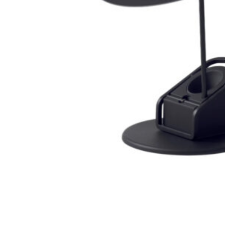
68
DKK
Tilføj til kurv
Se kurv
Kasse