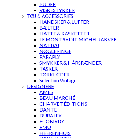
PUDER
VISKESTYKKER
TØJ & ACCESSORIES
HANDSKER & LUFFER
BÆLTER
HATTE & KASKETTER
LE MONT SAINT MICHEL JAKKER
NATTØJ
NØGLERINGE
PARAPLY
SMYKKER & HÅRSPÆNDER
TASKER
TØRKLÆDER
Sélection Vintage
DESIGNERE
AMES
BEAU MARCHÉ
CHARVET ÉDITIONS
DANTE
DURALEX
ECOBIRDY
EMU
HEERENHUIS