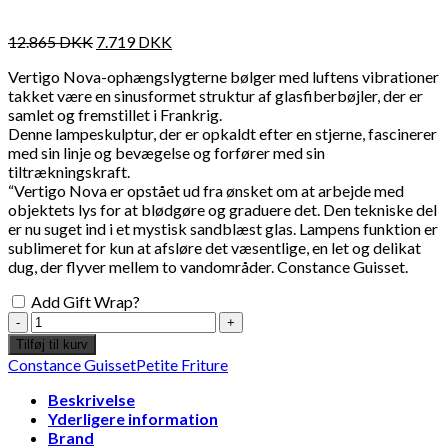
12.865
DKK
7.719
DKK
Vertigo Nova-ophængslygterne bølger med luftens vibrationer
takket være en sinusformet struktur af glasfiberbøjler, der er
samlet og fremstillet i Frankrig.
Denne lampeskulptur, der er opkaldt efter en stjerne, fascinerer
med sin linje og bevægelse og forfører med sin
tiltrækningskraft.
“Vertigo Nova er opstået ud fra ønsket om at arbejde med
objektets lys for at blødgøre og graduere det. Den tekniske del
er nu suget ind i et mystisk sandblæst glas. Lampens funktion er
sublimeret for kun at afsløre det væsentlige, en let og delikat
dug, der flyver mellem to vandområder. Constance Guisset.
Add Gift Wrap?
Constance
Guisset
Tilføj til kurv
x
Constance Guisset
Petite Friture
Petite
Friture
Beskrivelse
-
Yderligere information
Vertigo
Brand