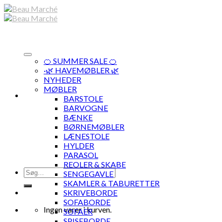
Skip
to
content
🍊 SUMMER SALE 🍊
·🌿 HAVEMØBLER 🌿
NYHEDER
MØBLER
BARSTOLE
BARVOGNE
BÆNKE
BØRNEMØBLER
LÆNESTOLE
HYLDER
PARASOL
REOLER & SKABE
Søg
SENGEGAVLE
efter:
SKAMLER & TABURETTER
SKRIVEBORDE
SOFABORDE
Ingen varer i kurven.
SOFAER
SPISEBORDE