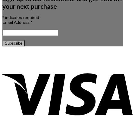
your next purchase
*
indicates required
Email Address
*