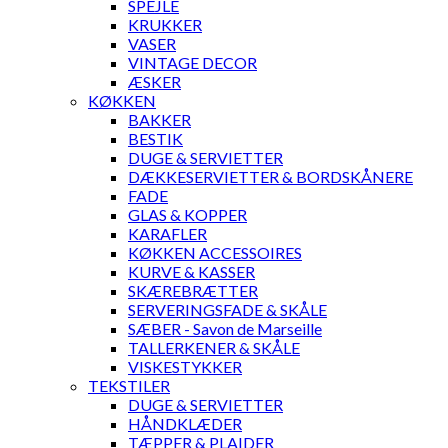
SPEJLE
KRUKKER
VASER
VINTAGE DECOR
ÆSKER
KØKKEN
BAKKER
BESTIK
DUGE & SERVIETTER
DÆKKESERVIETTER & BORDSKÅNERE
FADE
GLAS & KOPPER
KARAFLER
KØKKEN ACCESSOIRES
KURVE & KASSER
SKÆREBRÆTTER
SERVERINGSFADE & SKÅLE
SÆBER - Savon de Marseille
TALLERKENER & SKÅLE
VISKESTYKKER
TEKSTILER
DUGE & SERVIETTER
HÅNDKLÆDER
TÆPPER & PLAIDER