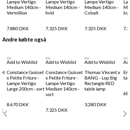
Lampe Vertigo
Lampe Vertigo
Lampe Vertigo
La
Medium 140cm -
Medium 140cm -
Medium 140cm -
Me
Vermillion
hvid
Cobalt
ko
7.880
DKK
7.325
DKK
7.325
DKK
7.
Andre købte også
Add to Wishlist
Add to Wishlist
Add to Wishlist
Add
set
Constance Guisset
Constance Guisset
Thomas Vincent x
Ena
-
x Petite Friture -
x Petite Friture -
BANG - Lop Big
tab
Lampe Vertigo
Lampe Vertigo
Rectangle RED
Large 200cm - sort
Medium 140cm -
table lamp
68
sort
8.670
DKK
3.280
DKK
92
7.325
DKK