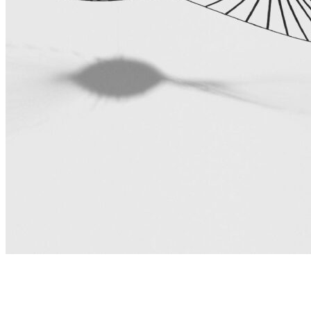
Add to Wishlist
Pære - Mini Edison
248
DKK
Tilføj til kurv
Se kurv
Kasse