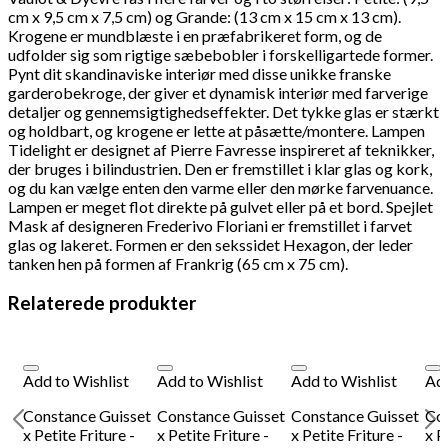
cm x 9,5 cm x 7,5 cm) og Grande: (13 cm x 15 cm x 13 cm).
Krogene er mundblæste i en præfabrikeret form, og de
udfolder sig som rigtige sæbebobler i forskelligartede former.
Pynt dit skandinaviske interiør med disse unikke franske
garderobekroge, der giver et dynamisk interiør med farverige
detaljer og gennemsigtighedseffekter. Det tykke glas er stærkt
og holdbart, og krogene er lette at påsætte/montere.
Lampen
Tidelight er designet af Pierre Favresse inspireret af teknikker,
der bruges i bilindustrien. Den er fremstillet i klar glas og kork,
og du kan vælge enten den varme eller den mørke farvenuance.
Lampen er meget flot direkte på gulvet eller på et bord.
Spejlet
Mask af designeren Frederivo Floriani er fremstillet i farvet
glas og lakeret. Formen er den sekssidet Hexagon, der leder
tanken hen på formen af Frankrig (65 cm x 75 cm).
Relaterede produkter
Add to Wishlist
Add to Wishlist
Add to Wishlist
Add
Constance Guisset
Constance Guisset
Constance Guisset
Con
l
x Petite Friture -
x Petite Friture -
x Petite Friture -
x P