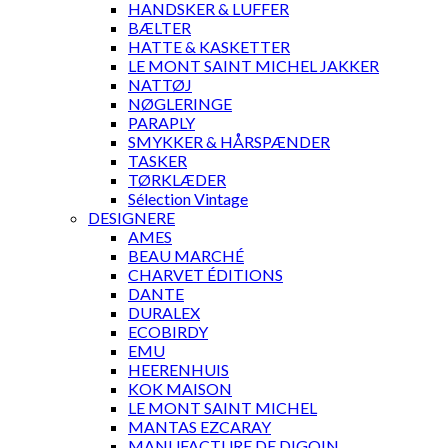
HANDSKER & LUFFER
BÆLTER
HATTE & KASKETTER
LE MONT SAINT MICHEL JAKKER
NATTØJ
NØGLERINGE
PARAPLY
SMYKKER & HÅRSPÆNDER
TASKER
TØRKLÆDER
Sélection Vintage
DESIGNERE
AMES
BEAU MARCHÉ
CHARVET ÉDITIONS
DANTE
DURALEX
ECOBIRDY
EMU
HEERENHUIS
KOK MAISON
LE MONT SAINT MICHEL
MANTAS EZCARAY
MANUFACTURE DE DIGOIN