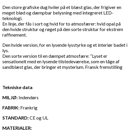
Nova
ophæng
Den store grafiske dug hviler på et blæst glas, der frigiver en
large
meget blød og dæmpbar belysning med integreret LED-
-
teknologi.
sort
En linje, der fås i sort og hvid for to atmosfærer: hvid opal på
antal
den hvide struktur og røget på den sorte struktur for ekstrem
raffinement.
Den hvide version, for en lysende lysstyrke og et interiør badet i
lys.
Den sorte version til en dæmpet atmosfære: “Lyset er
sensationelt med en lysende tilstedeværelse, som en tåge af
sandblæst glas, der bringer et mysterium. Fransk fremstilling
Tekniske data
MILJØ:
Indendørs
FABRIK:
Frankrig
STANDARD:
CE og UL
MATERIALER: