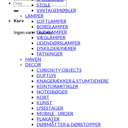
Søg
STOLE
efter:
VINTAGEMØBLER
LAMPER
Kurv
LOFTLAMPER
BORDLAMPER
GULVLAMPER
Ingen varer i kurven.
VÆGLAMPER
UDENDØRSLAMPER
LYSKILDER/PÆRER
FATNINGER
HAVEN
DECOR
CURIOSITY OBJECTS
DUFTLYS
KNAGERÆKKER & STUMTJENERE
KONTORARTIKLER
NOTESBØGER
KORT
KUNST
LYSESTAGER
MOBILE - UROER
PLAKATER
DØRMÅTTER & DØRSTOPPER