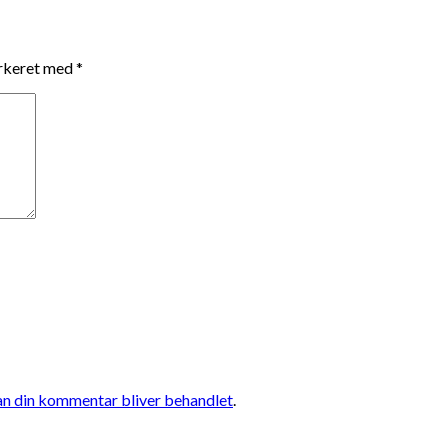
arkeret med
*
n din kommentar bliver behandlet
.