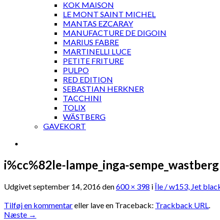
KOK MAISON
LE MONT SAINT MICHEL
MANTAS EZCARAY
MANUFACTURE DE DIGOIN
MARIUS FABRE
MARTINELLI LUCE
PETITE FRITURE
PULPO
RED EDITION
SEBASTIAN HERKNER
TACCHINI
TOLIX
WÄSTBERG
GAVEKORT
i%cc%82le-lampe_inga-sempe_wastberg
Udgivet
september 14, 2016
den
600 × 398
i
Île / w153, Jet bla
Tilføj en kommentar
eller lave en Traceback:
Trackback URL
.
Næste
→