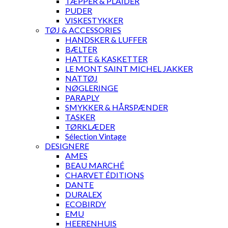
TÆPPER & PLAIDER
PUDER
VISKESTYKKER
TØJ & ACCESSORIES
HANDSKER & LUFFER
BÆLTER
HATTE & KASKETTER
LE MONT SAINT MICHEL JAKKER
NATTØJ
NØGLERINGE
PARAPLY
SMYKKER & HÅRSPÆNDER
TASKER
TØRKLÆDER
Sélection Vintage
DESIGNERE
AMES
BEAU MARCHÉ
CHARVET ÉDITIONS
DANTE
DURALEX
ECOBIRDY
EMU
HEERENHUIS