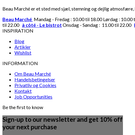
Beau Marché er et sted med sjæl, stemning og dejlig atmosfære, hv
Beau Marché
Mandag - Fredag : 10.00 til 18.00 Lørdag : 10.00 
til 22.00
à côté - Le bistrot
Onsdag - Søndag : 11.00 til 22.00
INSPIRATION
Blog
Artikler
Wishlist
INFORMATION
Om Beau Marché
Handelsbetingelser
Privatliv og Cookies
Kontakt
Job Opportunities
Be the first to know
Sign-up to our newsletter and get 10% off
your next purchase