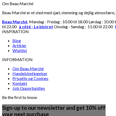
Om Beau Marché
Beau Marché er et sted med sjæl, stemning og dejlig atmosfære, hv
Beau Marché
Mandag - Fredag : 10.00 til 18.00 Lørdag : 10.00 
til 22.00
à côté - Le bistrot
Onsdag - Søndag : 11.00 til 22.00
INSPIRATION
Blog
Artikler
Wishlist
INFORMATION
Om Beau Marché
Handelsbetingelser
Privatliv og Cookies
Kontakt
Job Opportunities
Be the first to know
Sign-up to our newsletter and get 10% off
your next purchase