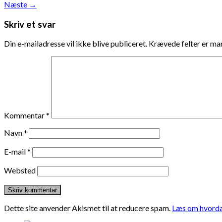
Næste
→
Skriv et svar
Din e-mailadresse vil ikke blive publiceret.
Krævede felter er m
Kommentar
*
Navn
*
E-mail
*
Websted
Dette site anvender Akismet til at reducere spam.
Læs om hvorda