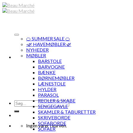
Skip
to
content
🍊 SUMMER SALE 🍊
·🌿 HAVEMØBLER 🌿
NYHEDER
MØBLER
BARSTOLE
BARVOGNE
BÆNKE
BØRNEMØBLER
LÆNESTOLE
HYLDER
PARASOL
REOLER & SKABE
Søg
SENGEGAVLE
efter:
SKAMLER & TABURETTER
SKRIVEBORDE
SOFABORDE
Ingen varer i kurven.
SOFAER