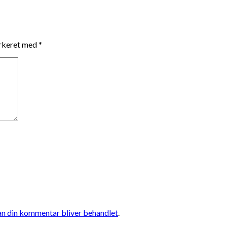
arkeret med
*
n din kommentar bliver behandlet
.