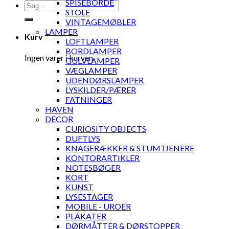
SPISEBORDE
Søg
STOLE
efter:
VINTAGEMØBLER
LAMPER
Kurv
LOFTLAMPER
BORDLAMPER
Ingen varer i kurven.
GULVLAMPER
VÆGLAMPER
UDENDØRSLAMPER
LYSKILDER/PÆRER
FATNINGER
HAVEN
DECOR
CURIOSITY OBJECTS
DUFTLYS
KNAGERÆKKER & STUMTJENERE
KONTORARTIKLER
NOTESBØGER
KORT
KUNST
LYSESTAGER
MOBILE - UROER
PLAKATER
DØRMÅTTER & DØRSTOPPER