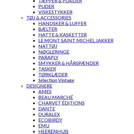
TÆPPER & PLAIDER
PUDER
VISKESTYKKER
TØJ & ACCESSORIES
HANDSKER & LUFFER
BÆLTER
HATTE & KASKETTER
LE MONT SAINT MICHEL JAKKER
NATTØJ
NØGLERINGE
PARAPLY
SMYKKER & HÅRSPÆNDER
TASKER
TØRKLÆDER
Sélection Vintage
DESIGNERE
AMES
BEAU MARCHÉ
CHARVET ÉDITIONS
DANTE
DURALEX
ECOBIRDY
EMU
HEERENHUIS