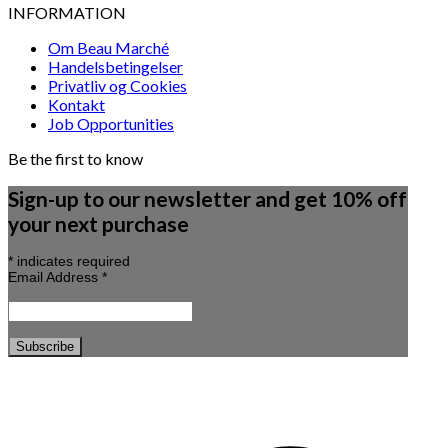
INFORMATION
Om Beau Marché
Handelsbetingelser
Privatliv og Cookies
Kontakt
Job Opportunities
Be the first to know
Sign-up to our newsletter and get 10% off
your next purchase
*
indicates required
Email Address
*