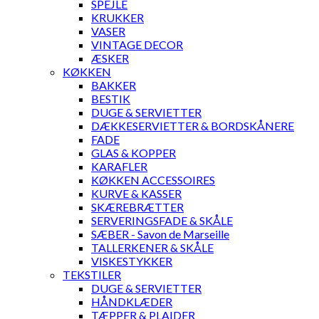
SPEJLE
KRUKKER
VASER
VINTAGE DECOR
ÆSKER
KØKKEN
BAKKER
BESTIK
DUGE & SERVIETTER
DÆKKESERVIETTER & BORDSKÅNERE
FADE
GLAS & KOPPER
KARAFLER
KØKKEN ACCESSOIRES
KURVE & KASSER
SKÆREBRÆTTER
SERVERINGSFADE & SKÅLE
SÆBER - Savon de Marseille
TALLERKENER & SKÅLE
VISKESTYKKER
TEKSTILER
DUGE & SERVIETTER
HÅNDKLÆDER
TÆPPER & PLAIDER