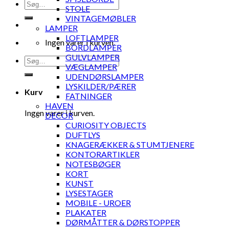
Søg
STOLE
efter:
VINTAGEMØBLER
LAMPER
LOFTLAMPER
Ingen varer i kurven.
BORDLAMPER
GULVLAMPER
Søg
VÆGLAMPER
efter:
UDENDØRSLAMPER
LYSKILDER/PÆRER
Kurv
FATNINGER
HAVEN
Ingen varer i kurven.
DECOR
CURIOSITY OBJECTS
DUFTLYS
KNAGERÆKKER & STUMTJENERE
KONTORARTIKLER
NOTESBØGER
KORT
KUNST
LYSESTAGER
MOBILE - UROER
PLAKATER
DØRMÅTTER & DØRSTOPPER