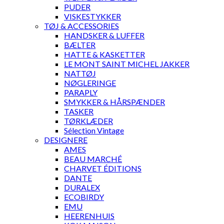
PUDER
VISKESTYKKER
TØJ & ACCESSORIES
HANDSKER & LUFFER
BÆLTER
HATTE & KASKETTER
LE MONT SAINT MICHEL JAKKER
NATTØJ
NØGLERINGE
PARAPLY
SMYKKER & HÅRSPÆNDER
TASKER
TØRKLÆDER
Sélection Vintage
DESIGNERE
AMES
BEAU MARCHÉ
CHARVET ÉDITIONS
DANTE
DURALEX
ECOBIRDY
EMU
HEERENHUIS