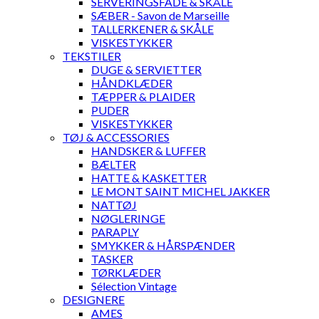
SERVERINGSFADE & SKÅLE
SÆBER - Savon de Marseille
TALLERKENER & SKÅLE
VISKESTYKKER
TEKSTILER
DUGE & SERVIETTER
HÅNDKLÆDER
TÆPPER & PLAIDER
PUDER
VISKESTYKKER
TØJ & ACCESSORIES
HANDSKER & LUFFER
BÆLTER
HATTE & KASKETTER
LE MONT SAINT MICHEL JAKKER
NATTØJ
NØGLERINGE
PARAPLY
SMYKKER & HÅRSPÆNDER
TASKER
TØRKLÆDER
Sélection Vintage
DESIGNERE
AMES