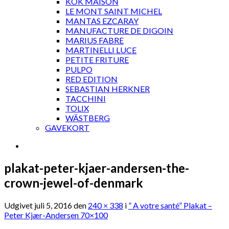
KOK MAISON
LE MONT SAINT MICHEL
MANTAS EZCARAY
MANUFACTURE DE DIGOIN
MARIUS FABRE
MARTINELLI LUCE
PETITE FRITURE
PULPO
RED EDITION
SEBASTIAN HERKNER
TACCHINI
TOLIX
WÄSTBERG
GAVEKORT
plakat-peter-kjaer-andersen-the-
crown-jewel-of-denmark
Udgivet
juli 5, 2016
den
240 × 338
i
” A votre santé” Plakat –
Peter Kjær-Andersen 70×100