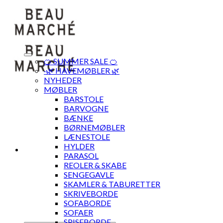
Skip
to
content
🍊 SUMMER SALE 🍊
·🌿 HAVEMØBLER 🌿
NYHEDER
MØBLER
BARSTOLE
BARVOGNE
BÆNKE
BØRNEMØBLER
LÆNESTOLE
HYLDER
PARASOL
REOLER & SKABE
SENGEGAVLE
SKAMLER & TABURETTER
SKRIVEBORDE
SOFABORDE
SOFAER
SPISEBORDE