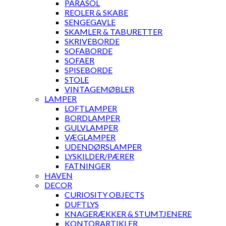
PARASOL
REOLER & SKABE
SENGEGAVLE
SKAMLER & TABURETTER
SKRIVEBORDE
SOFABORDE
SOFAER
SPISEBORDE
STOLE
VINTAGEMØBLER
LAMPER
LOFTLAMPER
BORDLAMPER
GULVLAMPER
VÆGLAMPER
UDENDØRSLAMPER
LYSKILDER/PÆRER
FATNINGER
HAVEN
DECOR
CURIOSITY OBJECTS
DUFTLYS
KNAGERÆKKER & STUMTJENERE
KONTORARTIKLER