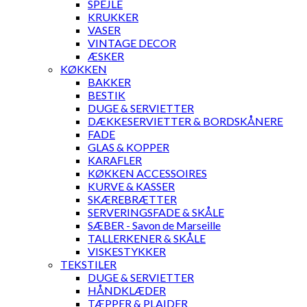
SPEJLE
KRUKKER
VASER
VINTAGE DECOR
ÆSKER
KØKKEN
BAKKER
BESTIK
DUGE & SERVIETTER
DÆKKESERVIETTER & BORDSKÅNERE
FADE
GLAS & KOPPER
KARAFLER
KØKKEN ACCESSOIRES
KURVE & KASSER
SKÆREBRÆTTER
SERVERINGSFADE & SKÅLE
SÆBER - Savon de Marseille
TALLERKENER & SKÅLE
VISKESTYKKER
TEKSTILER
DUGE & SERVIETTER
HÅNDKLÆDER
TÆPPER & PLAIDER