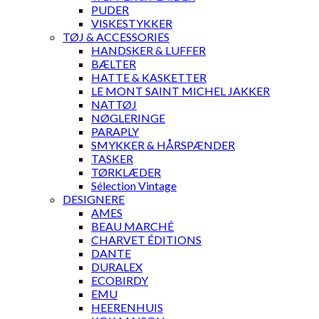
PUDER
VISKESTYKKER
TØJ & ACCESSORIES
HANDSKER & LUFFER
BÆLTER
HATTE & KASKETTER
LE MONT SAINT MICHEL JAKKER
NATTØJ
NØGLERINGE
PARAPLY
SMYKKER & HÅRSPÆNDER
TASKER
TØRKLÆDER
Sélection Vintage
DESIGNERE
AMES
BEAU MARCHÉ
CHARVET ÉDITIONS
DANTE
DURALEX
ECOBIRDY
EMU
HEERENHUIS