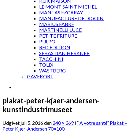
KOK MAISON
LE MONT SAINT MICHEL
MANTAS EZCARAY
MANUFACTURE DE DIGOIN
MARIUS FABRE
MARTINELLI LUCE
PETITE FRITURE
PULPO
RED EDITION
SEBASTIAN HERKNER
TACCHINI
TOLIX
WÄSTBERG
GAVEKORT
plakat-peter-kjaer-andersen-
kunstindustrimuseet
Udgivet
juli 5, 2016
den
240 × 369
i
” A votre santé” Plakat –
Peter Kjær-Andersen 70×100