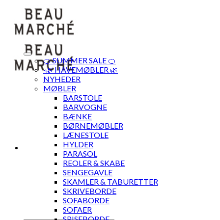
Skip
to
content
🍊 SUMMER SALE 🍊
·🌿 HAVEMØBLER 🌿
NYHEDER
MØBLER
BARSTOLE
BARVOGNE
BÆNKE
BØRNEMØBLER
LÆNESTOLE
HYLDER
PARASOL
REOLER & SKABE
SENGEGAVLE
SKAMLER & TABURETTER
SKRIVEBORDE
SOFABORDE
SOFAER
SPISEBORDE