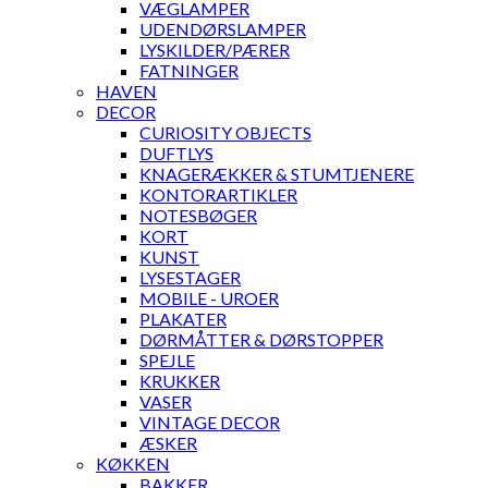
VÆGLAMPER
UDENDØRSLAMPER
LYSKILDER/PÆRER
FATNINGER
HAVEN
DECOR
CURIOSITY OBJECTS
DUFTLYS
KNAGERÆKKER & STUMTJENERE
KONTORARTIKLER
NOTESBØGER
KORT
KUNST
LYSESTAGER
MOBILE - UROER
PLAKATER
DØRMÅTTER & DØRSTOPPER
SPEJLE
KRUKKER
VASER
VINTAGE DECOR
ÆSKER
KØKKEN
BAKKER