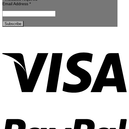
Email Address
*