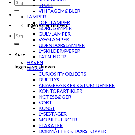
Søg
STOLE
efter:
VINTAGEMØBLER
LAMPER
LOFTLAMPER
Ingen varer i kurven.
BORDLAMPER
GULVLAMPER
Søg
VÆGLAMPER
efter:
UDENDØRSLAMPER
LYSKILDER/PÆRER
Kurv
FATNINGER
HAVEN
Ingen varer i kurven.
DECOR
CURIOSITY OBJECTS
DUFTLYS
KNAGERÆKKER & STUMTJENERE
KONTORARTIKLER
NOTESBØGER
KORT
KUNST
LYSESTAGER
MOBILE - UROER
PLAKATER
DØRMÅTTER & DØRSTOPPER