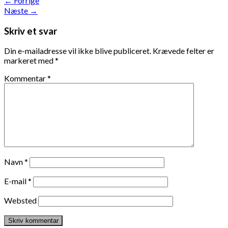
←
Forrige
Næste
→
Skriv et svar
Din e-mailadresse vil ikke blive publiceret.
Krævede felter er
markeret med
*
Kommentar
*
Navn
*
E-mail
*
Websted