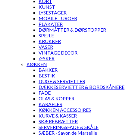
KORT
KUNST
LYSESTAGER
MOBILE - UROER
PLAKATER
DØRMÅTTER & DØRSTOPPER
SPEJLE
KRUKKER
VASER
VINTAGE DECOR
ÆSKER
KØKKEN
BAKKER
BESTIK
DUGE & SERVIETTER
DÆKKESERVIETTER & BORDSKÅNERE
FADE
GLAS & KOPPER
KARAFLER
KØKKEN ACCESSOIRES
KURVE & KASSER
SKÆREBRÆTTER
SERVERINGSFADE & SKÅLE
SÆBER - Savon de Marseille