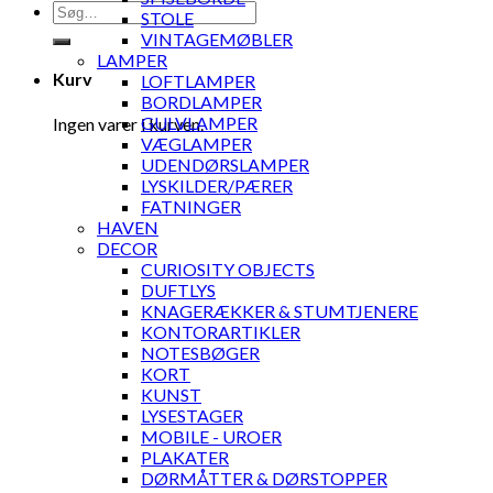
Søg
STOLE
efter:
VINTAGEMØBLER
LAMPER
Kurv
LOFTLAMPER
BORDLAMPER
GULVLAMPER
Ingen varer i kurven.
VÆGLAMPER
UDENDØRSLAMPER
LYSKILDER/PÆRER
FATNINGER
HAVEN
DECOR
CURIOSITY OBJECTS
DUFTLYS
KNAGERÆKKER & STUMTJENERE
KONTORARTIKLER
NOTESBØGER
KORT
KUNST
LYSESTAGER
MOBILE - UROER
PLAKATER
DØRMÅTTER & DØRSTOPPER