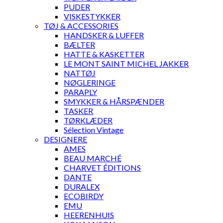
PUDER
VISKESTYKKER
TØJ & ACCESSORIES
HANDSKER & LUFFER
BÆLTER
HATTE & KASKETTER
LE MONT SAINT MICHEL JAKKER
NATTØJ
NØGLERINGE
PARAPLY
SMYKKER & HÅRSPÆNDER
TASKER
TØRKLÆDER
Sélection Vintage
DESIGNERE
AMES
BEAU MARCHÉ
CHARVET ÉDITIONS
DANTE
DURALEX
ECOBIRDY
EMU
HEERENHUIS