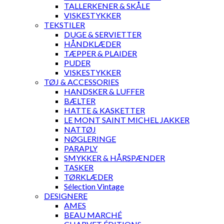
TALLERKENER & SKÅLE
VISKESTYKKER
TEKSTILER
DUGE & SERVIETTER
HÅNDKLÆDER
TÆPPER & PLAIDER
PUDER
VISKESTYKKER
TØJ & ACCESSORIES
HANDSKER & LUFFER
BÆLTER
HATTE & KASKETTER
LE MONT SAINT MICHEL JAKKER
NATTØJ
NØGLERINGE
PARAPLY
SMYKKER & HÅRSPÆNDER
TASKER
TØRKLÆDER
Sélection Vintage
DESIGNERE
AMES
BEAU MARCHÉ