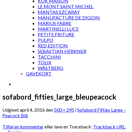
KOK MAISON
LE MONT SAINT MICHEL
MANTAS EZCARAY
MANUFACTURE DE DIGOIN
MARIUS FABRE
MARTINELLI LUCE
PETITE FRITURE
PULPO
RED EDITION
SEBASTIAN HERKNER
TACCHINI
TOLIX
WÄSTBERG
GAVEKORT
sofabord_fifties_large_bleupeacock
Udgivet
april 4, 2016
den
500 × 295
i
Sofabord Fifties Large –
Peacock Blå
Tilføj en kommentar
eller lave en Traceback:
Trackback URL
.