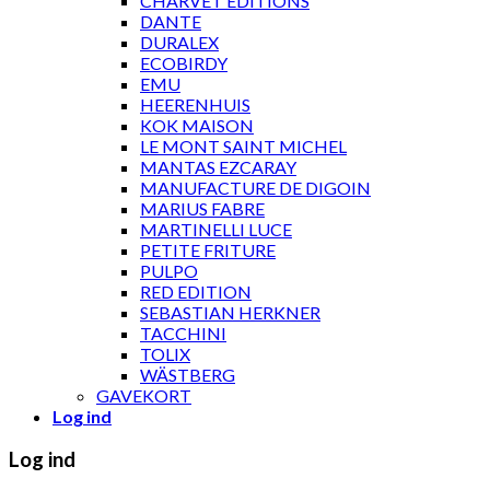
CHARVET ÉDITIONS
DANTE
DURALEX
ECOBIRDY
EMU
HEERENHUIS
KOK MAISON
LE MONT SAINT MICHEL
MANTAS EZCARAY
MANUFACTURE DE DIGOIN
MARIUS FABRE
MARTINELLI LUCE
PETITE FRITURE
PULPO
RED EDITION
SEBASTIAN HERKNER
TACCHINI
TOLIX
WÄSTBERG
GAVEKORT
Log ind
Log ind