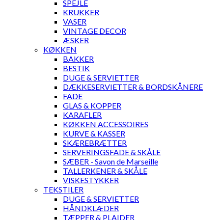
SPEJLE
KRUKKER
VASER
VINTAGE DECOR
ÆSKER
KØKKEN
BAKKER
BESTIK
DUGE & SERVIETTER
DÆKKESERVIETTER & BORDSKÅNERE
FADE
GLAS & KOPPER
KARAFLER
KØKKEN ACCESSOIRES
KURVE & KASSER
SKÆREBRÆTTER
SERVERINGSFADE & SKÅLE
SÆBER - Savon de Marseille
TALLERKENER & SKÅLE
VISKESTYKKER
TEKSTILER
DUGE & SERVIETTER
HÅNDKLÆDER
TÆPPER & PLAIDER