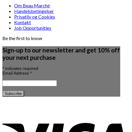
Om Beau Marché
Handelsbetingelser
Privatliv og Cookies
Kontakt
Job Opportunities
Be the first to know
Sign-up to our newsletter and get 10% off
your next purchase
*
indicates required
Email Address
*