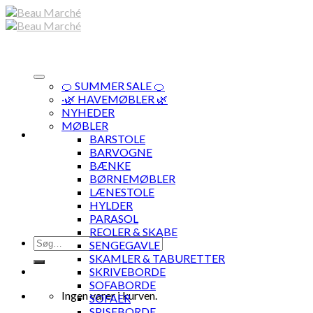
Skip
to
content
🍊 SUMMER SALE 🍊
·🌿 HAVEMØBLER 🌿
NYHEDER
MØBLER
BARSTOLE
BARVOGNE
BÆNKE
BØRNEMØBLER
LÆNESTOLE
HYLDER
PARASOL
REOLER & SKABE
Søg
SENGEGAVLE
efter:
SKAMLER & TABURETTER
SKRIVEBORDE
SOFABORDE
Ingen varer i kurven.
SOFAER
SPISEBORDE