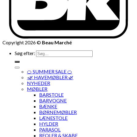
Copyright 2026 ©
Beau Marché
Søg efter:
🍊 SUMMER SALE 🍊
·🌿 HAVEMØBLER 🌿
NYHEDER
MØBLER
BARSTOLE
BARVOGNE
BÆNKE
BØRNEMØBLER
LÆNESTOLE
HYLDER
PARASOL
REOLER & SKABE