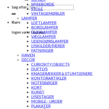
SPISEBORDE
Søg efter:
STOLE
VINTAGEMØBLER
LAMPER
Kurv
LOFTLAMPER
BORDLAMPER
GULVLAMPER
Ingen varer i kurven.
VÆGLAMPER
UDENDØRSLAMPER
LYSKILDER/PÆRER
FATNINGER
HAVEN
DECOR
CURIOSITY OBJECTS
DUFTLYS
KNAGERÆKKER & STUMTJENERE
KONTORARTIKLER
NOTESBØGER
KORT
KUNST
LYSESTAGER
MOBILE - UROER
PLAKATER