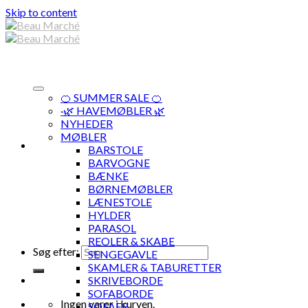
Skip to content
🍊 SUMMER SALE 🍊
·🌿 HAVEMØBLER 🌿
NYHEDER
MØBLER
BARSTOLE
BARVOGNE
BÆNKE
BØRNEMØBLER
LÆNESTOLE
HYLDER
PARASOL
REOLER & SKABE
Søg efter:
SENGEGAVLE
SKAMLER & TABURETTER
SKRIVEBORDE
SOFABORDE
Ingen varer i kurven.
SOFAER