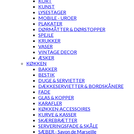
KORT
KUNST
LYSESTAGER
MOBILE - UROER
PLAKATER
DØRMÅTTER & DØRSTOPPER
SPEJLE
KRUKKER
VASER
VINTAGE DECOR
ÆSKER
KØKKEN
BAKKER
BESTIK
DUGE & SERVIETTER
DÆKKESERVIETTER & BORDSKÅNERE
FADE
GLAS & KOPPER
KARAFLER
KØKKEN ACCESSOIRES
KURVE & KASSER
SKÆREBRÆTTER
SERVERINGSFADE & SKÅLE
SÆBER - Savon de Marseille