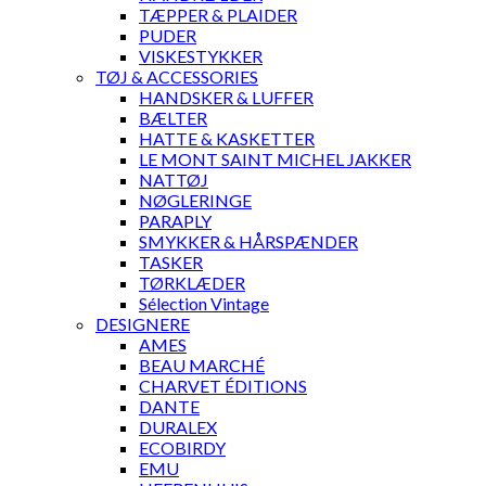
TÆPPER & PLAIDER
PUDER
VISKESTYKKER
TØJ & ACCESSORIES
HANDSKER & LUFFER
BÆLTER
HATTE & KASKETTER
LE MONT SAINT MICHEL JAKKER
NATTØJ
NØGLERINGE
PARAPLY
SMYKKER & HÅRSPÆNDER
TASKER
TØRKLÆDER
Sélection Vintage
DESIGNERE
AMES
BEAU MARCHÉ
CHARVET ÉDITIONS
DANTE
DURALEX
ECOBIRDY
EMU