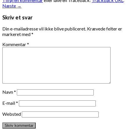
Tilføj en kommentar
eller lave en Traceback:
Trackback URL
.
Næste
→
Skriv et svar
Din e-mailadresse vil ikke blive publiceret.
Krævede felter er
markeret med
*
Kommentar
*
Navn
*
E-mail
*
Websted