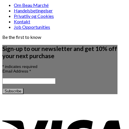
Om Beau Marché
Handelsbetingelser
Privatliv og Cookies
Kontakt
Job Opportunities
Be the first to know
Sign-up to our newsletter and get 10% off
your next purchase
*
indicates required
Email Address
*