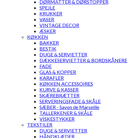
DØRMÅTTER & DØRSTOPPER
SPEJLE
KRUKKER
VASER
VINTAGE DECOR
ÆSKER
KØKKEN
BAKKER
BESTIK
DUGE & SERVIETTER
DÆKKESERVIETTER & BORDSKÅNERE
FADE
GLAS & KOPPER
KARAFLER
KØKKEN ACCESSOIRES
KURVE & KASSER
SKÆREBRÆTTER
SERVERINGSFADE & SKÅLE
SÆBER - Savon de Marseille
TALLERKENER & SKÅLE
VISKESTYKKER
TEKSTILER
DUGE & SERVIETTER
HÅNDKLÆDER