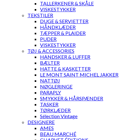
TALLERKENER & SKÅLE
VISKESTYKKER
TEKSTILER
DUGE & SERVIETTER
HÅNDKLÆDER
TÆPPER & PLAIDER
PUDER
VISKESTYKKER
TØJ & ACCESSORIES
HANDSKER & LUFFER
BÆLTER
HATTE & KASKETTER
LE MONT SAINT MICHEL JAKKER
NATTØJ
NØGLERINGE
PARAPLY
SMYKKER & HÅRSPÆNDER
TASKER
TØRKLÆDER
Sélection Vintage
DESIGNERE
AMES
BEAU MARCHÉ
CHARVET ÉDITIONS