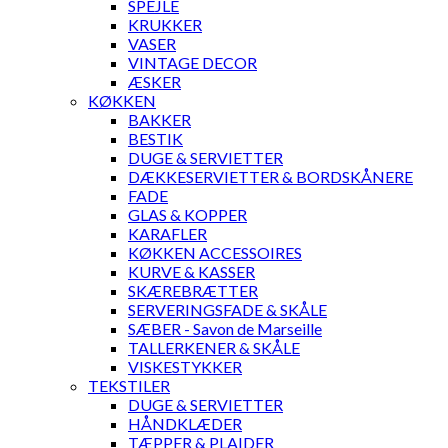
SPEJLE
KRUKKER
VASER
VINTAGE DECOR
ÆSKER
KØKKEN
BAKKER
BESTIK
DUGE & SERVIETTER
DÆKKESERVIETTER & BORDSKÅNERE
FADE
GLAS & KOPPER
KARAFLER
KØKKEN ACCESSOIRES
KURVE & KASSER
SKÆREBRÆTTER
SERVERINGSFADE & SKÅLE
SÆBER - Savon de Marseille
TALLERKENER & SKÅLE
VISKESTYKKER
TEKSTILER
DUGE & SERVIETTER
HÅNDKLÆDER
TÆPPER & PLAIDER