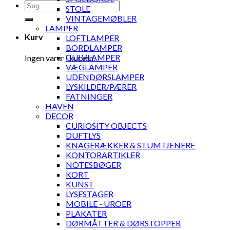
Søg
STOLE
efter:
VINTAGEMØBLER
LAMPER
Kurv
LOFTLAMPER
BORDLAMPER
GULVLAMPER
Ingen varer i kurven.
VÆGLAMPER
UDENDØRSLAMPER
LYSKILDER/PÆRER
FATNINGER
HAVEN
DECOR
CURIOSITY OBJECTS
DUFTLYS
KNAGERÆKKER & STUMTJENERE
KONTORARTIKLER
NOTESBØGER
KORT
KUNST
LYSESTAGER
MOBILE - UROER
PLAKATER
DØRMÅTTER & DØRSTOPPER