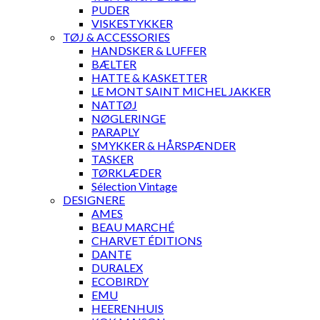
PUDER
VISKESTYKKER
TØJ & ACCESSORIES
HANDSKER & LUFFER
BÆLTER
HATTE & KASKETTER
LE MONT SAINT MICHEL JAKKER
NATTØJ
NØGLERINGE
PARAPLY
SMYKKER & HÅRSPÆNDER
TASKER
TØRKLÆDER
Sélection Vintage
DESIGNERE
AMES
BEAU MARCHÉ
CHARVET ÉDITIONS
DANTE
DURALEX
ECOBIRDY
EMU
HEERENHUIS