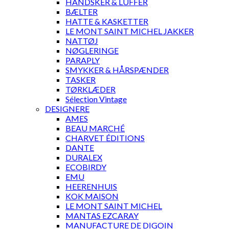
HANDSKER & LUFFER
BÆLTER
HATTE & KASKETTER
LE MONT SAINT MICHEL JAKKER
NATTØJ
NØGLERINGE
PARAPLY
SMYKKER & HÅRSPÆNDER
TASKER
TØRKLÆDER
Sélection Vintage
DESIGNERE
AMES
BEAU MARCHÉ
CHARVET ÉDITIONS
DANTE
DURALEX
ECOBIRDY
EMU
HEERENHUIS
KOK MAISON
LE MONT SAINT MICHEL
MANTAS EZCARAY
MANUFACTURE DE DIGOIN