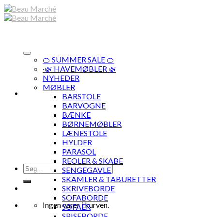
Skip
to
content
🍊 SUMMER SALE 🍊
·🌿 HAVEMØBLER 🌿
NYHEDER
MØBLER
BARSTOLE
BARVOGNE
BÆNKE
BØRNEMØBLER
LÆNESTOLE
HYLDER
PARASOL
REOLER & SKABE
Søg
SENGEGAVLE
efter:
SKAMLER & TABURETTER
SKRIVEBORDE
SOFABORDE
Ingen varer i kurven.
SOFAER
SPISEBORDE