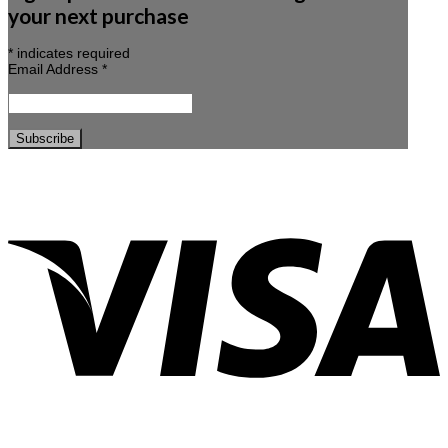
your next purchase
*
indicates required
Email Address
*