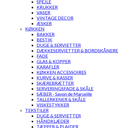
SPEJLE
KRUKKER
VASER
VINTAGE DECOR
ÆSKER
KØKKEN
BAKKER
BESTIK
DUGE & SERVIETTER
DÆKKESERVIETTER & BORDSKÅNERE
FADE
GLAS & KOPPER
KARAFLER
KØKKEN ACCESSOIRES
KURVE & KASSER
SKÆREBRÆTTER
SERVERINGSFADE & SKÅLE
SÆBER - Savon de Marseille
TALLERKENER & SKÅLE
VISKESTYKKER
TEKSTILER
DUGE & SERVIETTER
HÅNDKLÆDER
TÆPPER & PLAIDER