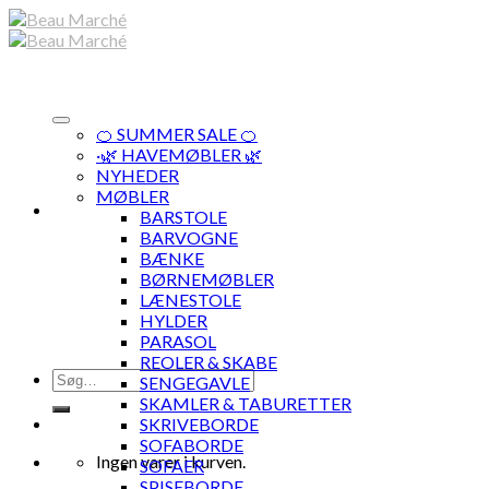
Skip
to
content
🍊 SUMMER SALE 🍊
·🌿 HAVEMØBLER 🌿
NYHEDER
MØBLER
BARSTOLE
BARVOGNE
BÆNKE
BØRNEMØBLER
LÆNESTOLE
HYLDER
PARASOL
REOLER & SKABE
Søg
SENGEGAVLE
efter:
SKAMLER & TABURETTER
SKRIVEBORDE
SOFABORDE
Ingen varer i kurven.
SOFAER
SPISEBORDE