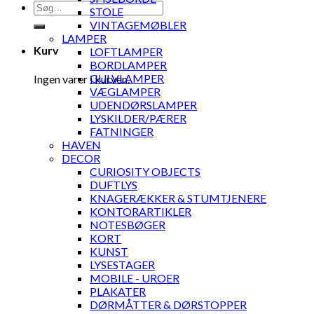
Søg
STOLE
efter:
VINTAGEMØBLER
LAMPER
Kurv
LOFTLAMPER
BORDLAMPER
GULVLAMPER
Ingen varer i kurven.
VÆGLAMPER
UDENDØRSLAMPER
LYSKILDER/PÆRER
FATNINGER
HAVEN
DECOR
CURIOSITY OBJECTS
DUFTLYS
KNAGERÆKKER & STUMTJENERE
KONTORARTIKLER
NOTESBØGER
KORT
KUNST
LYSESTAGER
MOBILE - UROER
PLAKATER
DØRMÅTTER & DØRSTOPPER