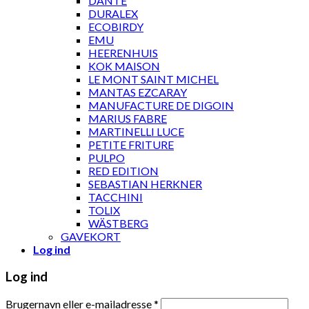
DANTE
DURALEX
ECOBIRDY
EMU
HEERENHUIS
KOK MAISON
LE MONT SAINT MICHEL
MANTAS EZCARAY
MANUFACTURE DE DIGOIN
MARIUS FABRE
MARTINELLI LUCE
PETITE FRITURE
PULPO
RED EDITION
SEBASTIAN HERKNER
TACCHINI
TOLIX
WÄSTBERG
GAVEKORT
Log ind
Log ind
Brugernavn eller e-mailadresse
*