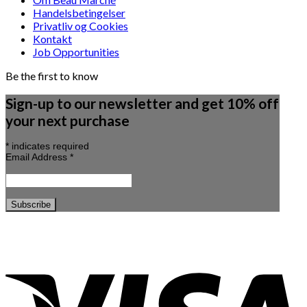
Handelsbetingelser
Privatliv og Cookies
Kontakt
Job Opportunities
Be the first to know
Sign-up to our newsletter and get 10% off
your next purchase
*
indicates required
Email Address
*