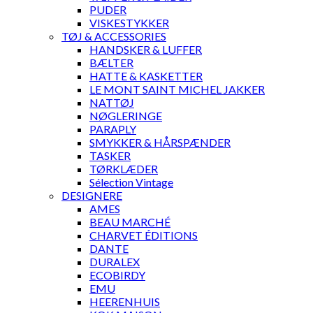
PUDER
VISKESTYKKER
TØJ & ACCESSORIES
HANDSKER & LUFFER
BÆLTER
HATTE & KASKETTER
LE MONT SAINT MICHEL JAKKER
NATTØJ
NØGLERINGE
PARAPLY
SMYKKER & HÅRSPÆNDER
TASKER
TØRKLÆDER
Sélection Vintage
DESIGNERE
AMES
BEAU MARCHÉ
CHARVET ÉDITIONS
DANTE
DURALEX
ECOBIRDY
EMU
HEERENHUIS