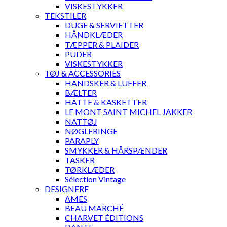
VISKESTYKKER
TEKSTILER
DUGE & SERVIETTER
HÅNDKLÆDER
TÆPPER & PLAIDER
PUDER
VISKESTYKKER
TØJ & ACCESSORIES
HANDSKER & LUFFER
BÆLTER
HATTE & KASKETTER
LE MONT SAINT MICHEL JAKKER
NATTØJ
NØGLERINGE
PARAPLY
SMYKKER & HÅRSPÆNDER
TASKER
TØRKLÆDER
Sélection Vintage
DESIGNERE
AMES
BEAU MARCHÉ
CHARVET ÉDITIONS