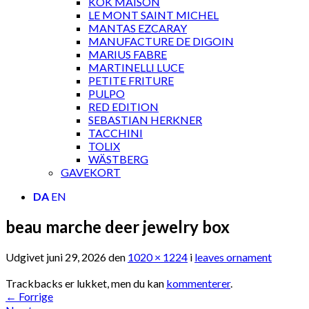
KOK MAISON
LE MONT SAINT MICHEL
MANTAS EZCARAY
MANUFACTURE DE DIGOIN
MARIUS FABRE
MARTINELLI LUCE
PETITE FRITURE
PULPO
RED EDITION
SEBASTIAN HERKNER
TACCHINI
TOLIX
WÄSTBERG
GAVEKORT
DA
EN
beau marche deer jewelry box
Udgivet
juni 29, 2026
den
1020 × 1224
i
leaves ornament
Trackbacks er lukket, men du kan
kommenterer
.
←
Forrige