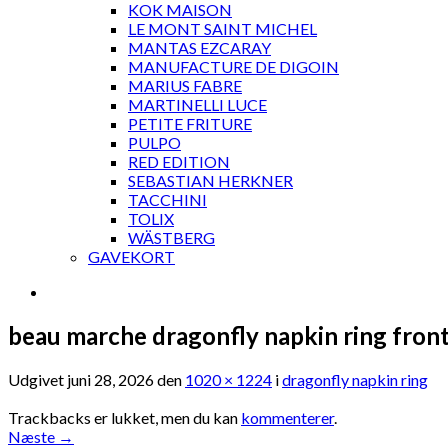
KOK MAISON
LE MONT SAINT MICHEL
MANTAS EZCARAY
MANUFACTURE DE DIGOIN
MARIUS FABRE
MARTINELLI LUCE
PETITE FRITURE
PULPO
RED EDITION
SEBASTIAN HERKNER
TACCHINI
TOLIX
WÄSTBERG
GAVEKORT
beau marche dragonfly napkin ring fron
Udgivet
juni 28, 2026
den
1020 × 1224
i
dragonfly napkin ring
Trackbacks er lukket, men du kan
kommenterer
.
Næste
→