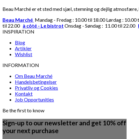
Beau Marché er et sted med sjæl, stemning og dejlig atmosfære, hv
Beau Marché
Mandag - Fredag : 10.00 til 18.00 Lørdag : 10.00 
til 22.00
à côté - Le bistrot
Onsdag - Søndag : 11.00 til 22.00
INSPIRATION
Blog
Artikler
Wishlist
INFORMATION
Om Beau Marché
Handelsbetingelser
Privatliv og Cookies
Kontakt
Job Opportunities
Be the first to know
Sign-up to our newsletter and get 10% off
your next purchase