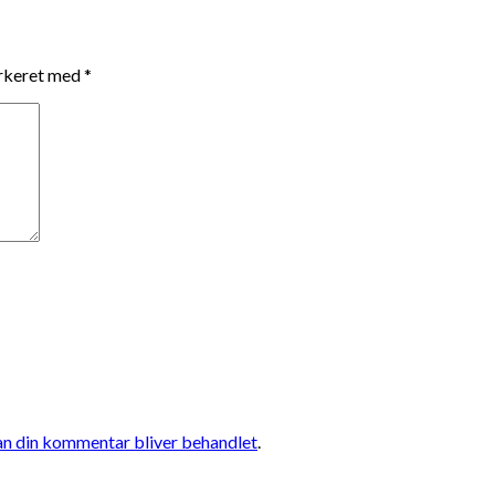
arkeret med
*
n din kommentar bliver behandlet
.