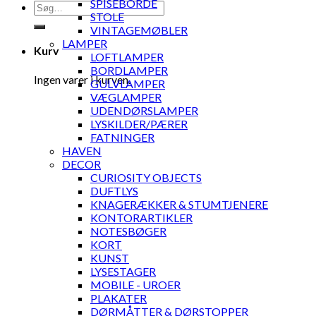
SPISEBORDE
Søg
STOLE
efter:
VINTAGEMØBLER
LAMPER
Kurv
LOFTLAMPER
BORDLAMPER
Ingen varer i kurven.
GULVLAMPER
VÆGLAMPER
UDENDØRSLAMPER
LYSKILDER/PÆRER
FATNINGER
HAVEN
DECOR
CURIOSITY OBJECTS
DUFTLYS
KNAGERÆKKER & STUMTJENERE
KONTORARTIKLER
NOTESBØGER
KORT
KUNST
LYSESTAGER
MOBILE - UROER
PLAKATER
DØRMÅTTER & DØRSTOPPER