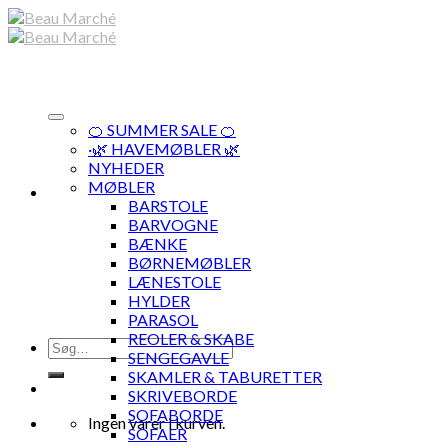
Skip
to
content
🍊 SUMMER SALE 🍊
·🌿 HAVEMØBLER 🌿
NYHEDER
MØBLER
BARSTOLE
BARVOGNE
BÆNKE
BØRNEMØBLER
LÆNESTOLE
HYLDER
PARASOL
REOLER & SKABE
Søg
SENGEGAVLE
efter:
SKAMLER & TABURETTER
SKRIVEBORDE
SOFABORDE
Ingen varer i kurven.
SOFAER