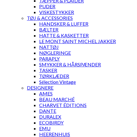
TÆPPER & PLAIDER
PUDER
VISKESTYKKER
TØJ & ACCESSORIES
HANDSKER & LUFFER
BÆLTER
HATTE & KASKETTER
LE MONT SAINT MICHEL JAKKER
NATTØJ
NØGLERINGE
PARAPLY
SMYKKER & HÅRSPÆNDER
TASKER
TØRKLÆDER
Sélection Vintage
DESIGNERE
AMES
BEAU MARCHÉ
CHARVET ÉDITIONS
DANTE
DURALEX
ECOBIRDY
EMU
HEERENHUIS