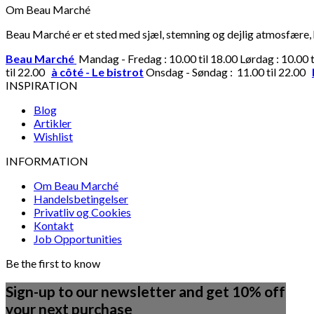
Om Beau Marché
Beau Marché er et sted med sjæl, stemning og dejlig atmosfære, hv
Beau Marché
Mandag - Fredag : 10.00 til 18.00 Lørdag : 10.00 
til 22.00
à côté - Le bistrot
Onsdag - Søndag : 11.00 til 22.00
INSPIRATION
Blog
Artikler
Wishlist
INFORMATION
Om Beau Marché
Handelsbetingelser
Privatliv og Cookies
Kontakt
Job Opportunities
Be the first to know
Sign-up to our newsletter and get 10% off
your next purchase