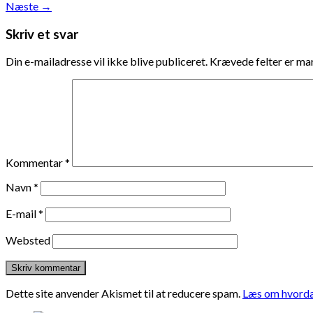
Næste
→
Skriv et svar
Din e-mailadresse vil ikke blive publiceret.
Krævede felter er m
Kommentar
*
Navn
*
E-mail
*
Websted
Dette site anvender Akismet til at reducere spam.
Læs om hvorda