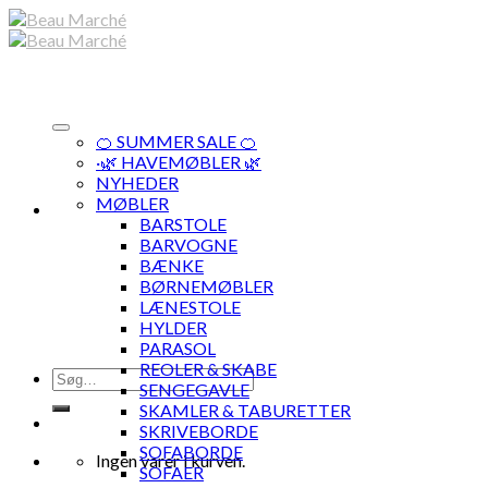
Skip
to
content
🍊 SUMMER SALE 🍊
·🌿 HAVEMØBLER 🌿
NYHEDER
MØBLER
BARSTOLE
BARVOGNE
BÆNKE
BØRNEMØBLER
LÆNESTOLE
HYLDER
PARASOL
REOLER & SKABE
Søg
SENGEGAVLE
efter:
SKAMLER & TABURETTER
SKRIVEBORDE
SOFABORDE
Ingen varer i kurven.
SOFAER