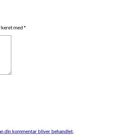
arkeret med
*
n din kommentar bliver behandlet
.