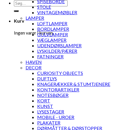
SPISEBORDE
Søg
STOLE
efter:
VINTAGEMØBLER
LAMPER
Kurv
LOFTLAMPER
BORDLAMPER
Ingen varer i kurven.
GULVLAMPER
VÆGLAMPER
UDENDØRSLAMPER
LYSKILDER/PÆRER
FATNINGER
HAVEN
DECOR
CURIOSITY OBJECTS
DUFTLYS
KNAGERÆKKER & STUMTJENERE
KONTORARTIKLER
NOTESBØGER
KORT
KUNST
LYSESTAGER
MOBILE - UROER
PLAKATER
DØRMÅTTER & DØRSTOPPER