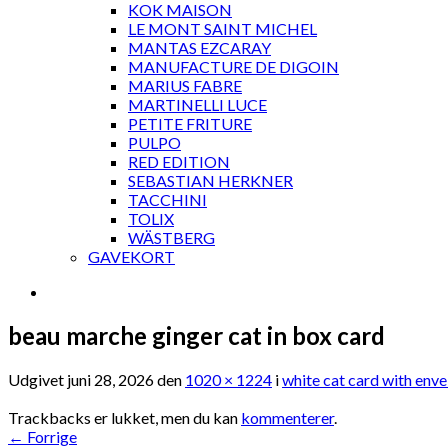
KOK MAISON
LE MONT SAINT MICHEL
MANTAS EZCARAY
MANUFACTURE DE DIGOIN
MARIUS FABRE
MARTINELLI LUCE
PETITE FRITURE
PULPO
RED EDITION
SEBASTIAN HERKNER
TACCHINI
TOLIX
WÄSTBERG
GAVEKORT
beau marche ginger cat in box card
Udgivet
juni 28, 2026
den
1020 × 1224
i
white cat card with env
Trackbacks er lukket, men du kan
kommenterer
.
←
Forrige