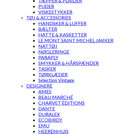
TÆPPER & PLAIDER
PUDER
VISKESTYKKER
TØJ & ACCESSORIES
HANDSKER & LUFFER
BÆLTER
HATTE & KASKETTER
LE MONT SAINT MICHEL JAKKER
NATTØJ
NØGLERINGE
PARAPLY
SMYKKER & HÅRSPÆNDER
TASKER
TØRKLÆDER
Sélection Vintage
DESIGNERE
AMES
BEAU MARCHÉ
CHARVET ÉDITIONS
DANTE
DURALEX
ECOBIRDY
EMU
HEERENHUIS