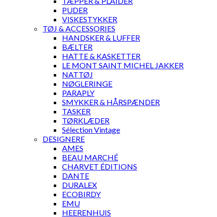
TÆPPER & PLAIDER
PUDER
VISKESTYKKER
TØJ & ACCESSORIES
HANDSKER & LUFFER
BÆLTER
HATTE & KASKETTER
LE MONT SAINT MICHEL JAKKER
NATTØJ
NØGLERINGE
PARAPLY
SMYKKER & HÅRSPÆNDER
TASKER
TØRKLÆDER
Sélection Vintage
DESIGNERE
AMES
BEAU MARCHÉ
CHARVET ÉDITIONS
DANTE
DURALEX
ECOBIRDY
EMU
HEERENHUIS