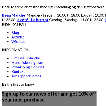
Beau Marché er et sted med sjæl, stemning og dejlig atmosfære, hv
Beau Marché
Mandag - Fredag : 10.00 til 18.00 Lørdag : 10.00 
til 22.00
à côté - Le bistrot
Onsdag - Søndag : 11.00 til 22.00
INSPIRATION
Blog
Artikler
Wishlist
INFORMATION
Om Beau Marché
Handelsbetingelser
Privatliv og Cookies
Kontakt
Job Opportunities
Be the first to know
Sign-up to our newsletter and get 10% off
your next purchase