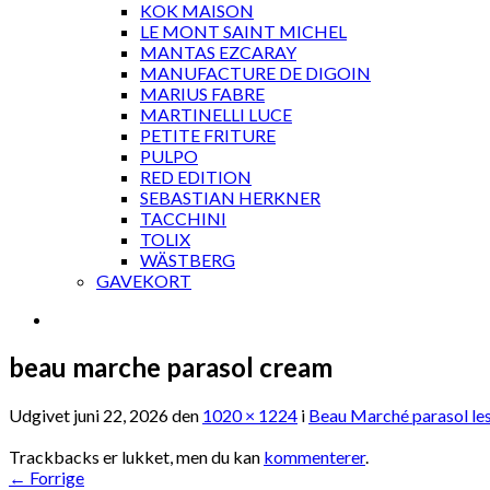
KOK MAISON
LE MONT SAINT MICHEL
MANTAS EZCARAY
MANUFACTURE DE DIGOIN
MARIUS FABRE
MARTINELLI LUCE
PETITE FRITURE
PULPO
RED EDITION
SEBASTIAN HERKNER
TACCHINI
TOLIX
WÄSTBERG
GAVEKORT
beau marche parasol cream
Udgivet
juni 22, 2026
den
1020 × 1224
i
Beau Marché parasol les
Trackbacks er lukket, men du kan
kommenterer
.
←
Forrige