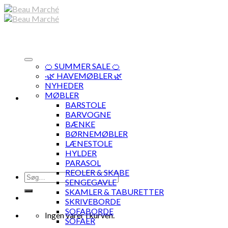
Skip
to
content
🍊 SUMMER SALE 🍊
·🌿 HAVEMØBLER 🌿
NYHEDER
MØBLER
BARSTOLE
BARVOGNE
BÆNKE
BØRNEMØBLER
LÆNESTOLE
HYLDER
PARASOL
REOLER & SKABE
Søg
SENGEGAVLE
efter:
SKAMLER & TABURETTER
SKRIVEBORDE
SOFABORDE
Ingen varer i kurven.
SOFAER