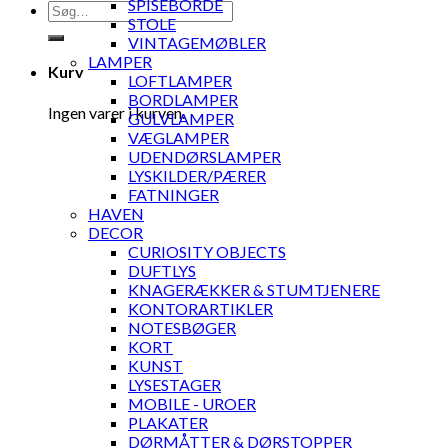
SPISEBORDE
Søg
STOLE
efter:
VINTAGEMØBLER
LAMPER
Kurv
LOFTLAMPER
BORDLAMPER
Ingen varer i kurven.
GULVLAMPER
VÆGLAMPER
UDENDØRSLAMPER
LYSKILDER/PÆRER
FATNINGER
HAVEN
DECOR
CURIOSITY OBJECTS
DUFTLYS
KNAGERÆKKER & STUMTJENERE
KONTORARTIKLER
NOTESBØGER
KORT
KUNST
LYSESTAGER
MOBILE - UROER
PLAKATER
DØRMÅTTER & DØRSTOPPER