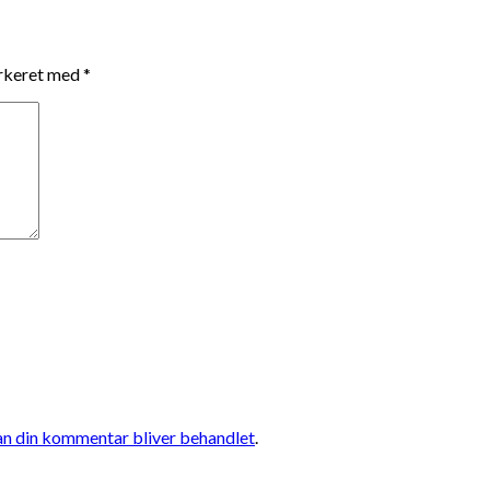
arkeret med
*
n din kommentar bliver behandlet
.