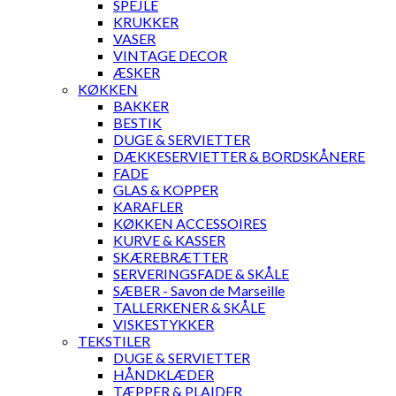
SPEJLE
KRUKKER
VASER
VINTAGE DECOR
ÆSKER
KØKKEN
BAKKER
BESTIK
DUGE & SERVIETTER
DÆKKESERVIETTER & BORDSKÅNERE
FADE
GLAS & KOPPER
KARAFLER
KØKKEN ACCESSOIRES
KURVE & KASSER
SKÆREBRÆTTER
SERVERINGSFADE & SKÅLE
SÆBER - Savon de Marseille
TALLERKENER & SKÅLE
VISKESTYKKER
TEKSTILER
DUGE & SERVIETTER
HÅNDKLÆDER
TÆPPER & PLAIDER