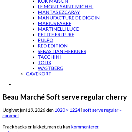
KOK MAISON
LE MONT SAINT MICHEL
MANTAS EZCARAY
MANUFACTURE DE DIGOIN
MARIUS FABRE
MARTINELLI LUCE
PETITE FRITURE
PULPO
RED EDITION
SEBASTIAN HERKNER
TACCHINI
TOLIX
WÄSTBERG
GAVEKORT
Beau Marché Soft serve regular cherry
Udgivet
juni 19, 2026
den
1020 × 1224
i
soft serve regular –
caramel
Trackbacks er lukket, men du kan
kommenterer
.