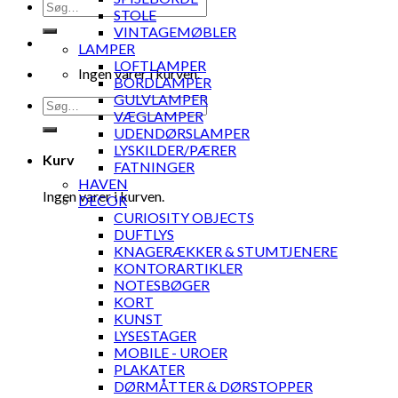
Søg
STOLE
efter:
VINTAGEMØBLER
LAMPER
LOFTLAMPER
Ingen varer i kurven.
BORDLAMPER
GULVLAMPER
Søg
VÆGLAMPER
efter:
UDENDØRSLAMPER
LYSKILDER/PÆRER
Kurv
FATNINGER
HAVEN
Ingen varer i kurven.
DECOR
CURIOSITY OBJECTS
DUFTLYS
KNAGERÆKKER & STUMTJENERE
KONTORARTIKLER
NOTESBØGER
KORT
KUNST
LYSESTAGER
MOBILE - UROER
PLAKATER
DØRMÅTTER & DØRSTOPPER