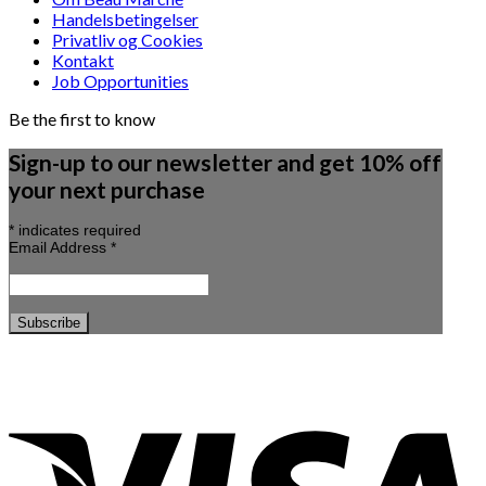
Handelsbetingelser
Privatliv og Cookies
Kontakt
Job Opportunities
Be the first to know
Sign-up to our newsletter and get 10% off
your next purchase
*
indicates required
Email Address
*