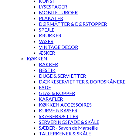
KUNST
LYSESTAGER
MOBILE - UROER
PLAKATER
DØRMÅTTER & DØRSTOPPER
SPEJLE
KRUKKER
VASER
VINTAGE DECOR
ÆSKER
KØKKEN
BAKKER
BESTIK
DUGE & SERVIETTER
DÆKKESERVIETTER & BORDSKÅNERE
FADE
GLAS & KOPPER
KARAFLER
KØKKEN ACCESSOIRES
KURVE & KASSER
SKÆREBRÆTTER
SERVERINGSFADE & SKÅLE
SÆBER - Savon de Marseille
TALLERKENER & SKÅLE