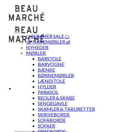
Skip
to
content
🍊 SUMMER SALE 🍊
·🌿 HAVEMØBLER 🌿
NYHEDER
MØBLER
BARSTOLE
BARVOGNE
BÆNKE
BØRNEMØBLER
LÆNESTOLE
HYLDER
PARASOL
REOLER & SKABE
SENGEGAVLE
SKAMLER & TABURETTER
SKRIVEBORDE
SOFABORDE
SOFAER
SPISEBORDE