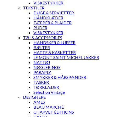
VISKESTYKKER
TEKSTILER
DUGE & SERVIETTER
HÅNDKLÆDER
TÆPPER & PLAIDER
PUDER
VISKESTYKKER
TØJ & ACCESSORIES
HANDSKER & LUFFER
BÆLTER
HATTE & KASKETTER
LE MONT SAINT MICHEL JAKKER
NATTØJ
NØGLERINGE
PARAPLY
SMYKKER & HÅRSPÆNDER
TASKER
TØRKLÆDER
Sélection Vintage
DESIGNERE
AMES
BEAU MARCHÉ
CHARVET ÉDITIONS
DANTE