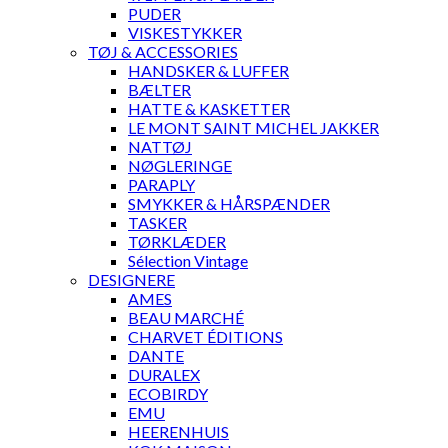
PUDER
VISKESTYKKER
TØJ & ACCESSORIES
HANDSKER & LUFFER
BÆLTER
HATTE & KASKETTER
LE MONT SAINT MICHEL JAKKER
NATTØJ
NØGLERINGE
PARAPLY
SMYKKER & HÅRSPÆNDER
TASKER
TØRKLÆDER
Sélection Vintage
DESIGNERE
AMES
BEAU MARCHÉ
CHARVET ÉDITIONS
DANTE
DURALEX
ECOBIRDY
EMU
HEERENHUIS