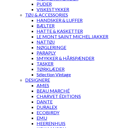
PUDER
VISKESTYKKER
TØJ & ACCESSORIES
HANDSKER & LUFFER
BÆLTER
HATTE & KASKETTER
LE MONT SAINT MICHEL JAKKER
NATTØJ
NØGLERINGE
PARAPLY
SMYKKER & HÅRSPÆNDER
TASKER
TØRKLÆDER
Sélection Vintage
DESIGNERE
AMES
BEAU MARCHÉ
CHARVET ÉDITIONS
DANTE
DURALEX
ECOBIRDY
EMU
HEERENHUIS