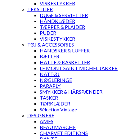
VISKESTYKKER
TEKSTILER
DUGE & SERVIETTER
HÅNDKLÆDER
TÆPPER & PLAIDER
PUDER
VISKESTYKKER
TØJ & ACCESSORIES
HANDSKER & LUFFER
BÆLTER
HATTE & KASKETTER
LE MONT SAINT MICHEL JAKKER
NATTØJ
NØGLERINGE
PARAPLY
SMYKKER & HÅRSPÆNDER
TASKER
TØRKLÆDER
Sélection Vintage
DESIGNERE
AMES
BEAU MARCHÉ
CHARVET ÉDITIONS
DANTE