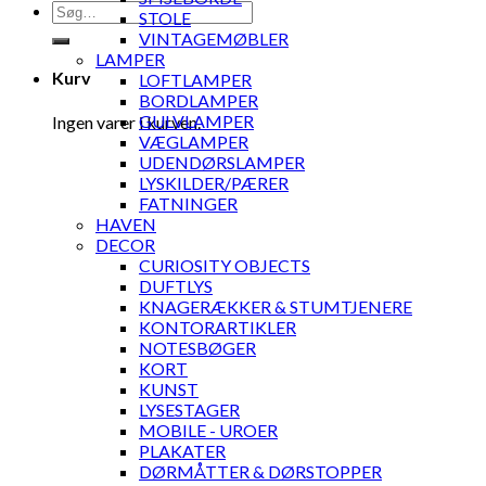
Søg
STOLE
efter:
VINTAGEMØBLER
LAMPER
Kurv
LOFTLAMPER
BORDLAMPER
GULVLAMPER
Ingen varer i kurven.
VÆGLAMPER
UDENDØRSLAMPER
LYSKILDER/PÆRER
FATNINGER
HAVEN
DECOR
CURIOSITY OBJECTS
DUFTLYS
KNAGERÆKKER & STUMTJENERE
KONTORARTIKLER
NOTESBØGER
KORT
KUNST
LYSESTAGER
MOBILE - UROER
PLAKATER
DØRMÅTTER & DØRSTOPPER