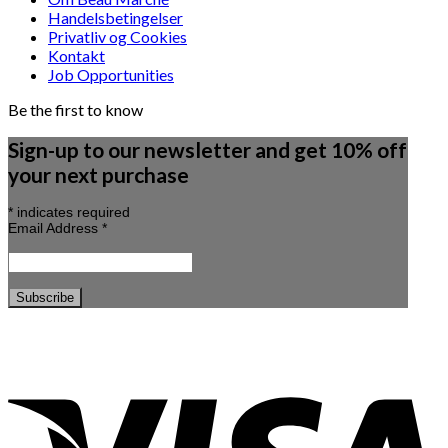
Handelsbetingelser
Privatliv og Cookies
Kontakt
Job Opportunities
Be the first to know
Sign-up to our newsletter and get 10% off
your next purchase
*
indicates required
Email Address
*