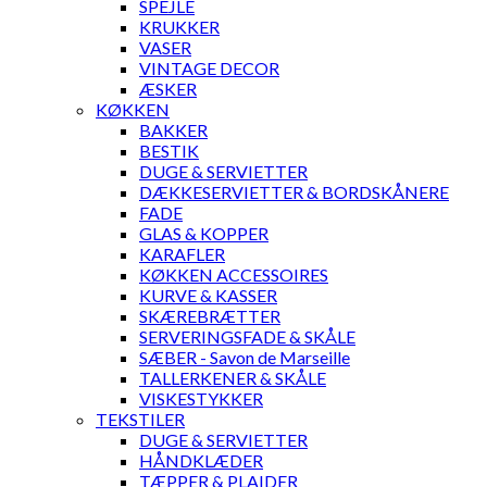
SPEJLE
KRUKKER
VASER
VINTAGE DECOR
ÆSKER
KØKKEN
BAKKER
BESTIK
DUGE & SERVIETTER
DÆKKESERVIETTER & BORDSKÅNERE
FADE
GLAS & KOPPER
KARAFLER
KØKKEN ACCESSOIRES
KURVE & KASSER
SKÆREBRÆTTER
SERVERINGSFADE & SKÅLE
SÆBER - Savon de Marseille
TALLERKENER & SKÅLE
VISKESTYKKER
TEKSTILER
DUGE & SERVIETTER
HÅNDKLÆDER
TÆPPER & PLAIDER