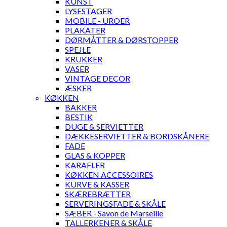
KUNST
LYSESTAGER
MOBILE - UROER
PLAKATER
DØRMÅTTER & DØRSTOPPER
SPEJLE
KRUKKER
VASER
VINTAGE DECOR
ÆSKER
KØKKEN
BAKKER
BESTIK
DUGE & SERVIETTER
DÆKKESERVIETTER & BORDSKÅNERE
FADE
GLAS & KOPPER
KARAFLER
KØKKEN ACCESSOIRES
KURVE & KASSER
SKÆREBRÆTTER
SERVERINGSFADE & SKÅLE
SÆBER - Savon de Marseille
TALLERKENER & SKÅLE