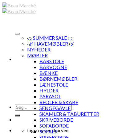
Skip
to
content
🍊 SUMMER SALE 🍊
·🌿 HAVEMØBLER 🌿
NYHEDER
MØBLER
BARSTOLE
BARVOGNE
BÆNKE
BØRNEMØBLER
LÆNESTOLE
HYLDER
PARASOL
REOLER & SKABE
Søg
SENGEGAVLE
efter:
SKAMLER & TABURETTER
SKRIVEBORDE
SOFABORDE
Ingen varer i kurven.
SOFAER
SPISEBORDE