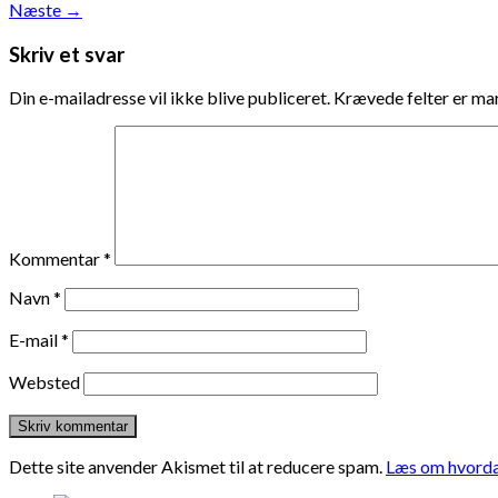
Næste
→
Skriv et svar
Din e-mailadresse vil ikke blive publiceret.
Krævede felter er m
Kommentar
*
Navn
*
E-mail
*
Websted
Dette site anvender Akismet til at reducere spam.
Læs om hvorda