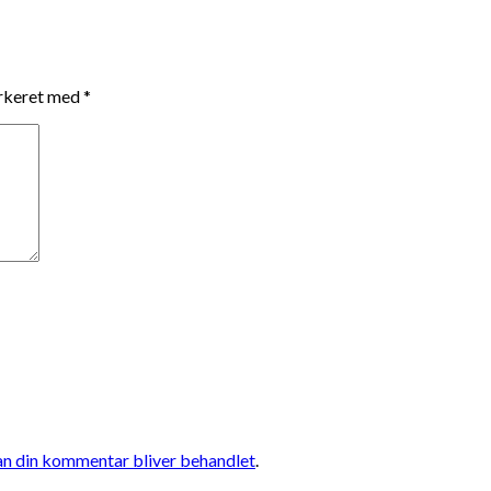
arkeret med
*
n din kommentar bliver behandlet
.