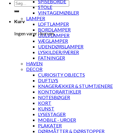
SPISEBORDE
Søg
STOLE
efter:
VINTAGEMØBLER
LAMPER
Kurv
LOFTLAMPER
BORDLAMPER
Ingen varer i kurven.
GULVLAMPER
VÆGLAMPER
UDENDØRSLAMPER
LYSKILDER/PÆRER
FATNINGER
HAVEN
DECOR
CURIOSITY OBJECTS
DUFTLYS
KNAGERÆKKER & STUMTJENERE
KONTORARTIKLER
NOTESBØGER
KORT
KUNST
LYSESTAGER
MOBILE - UROER
PLAKATER
DØRMÅTTER & DØRSTOPPER