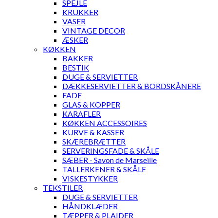
SPEJLE
KRUKKER
VASER
VINTAGE DECOR
ÆSKER
KØKKEN
BAKKER
BESTIK
DUGE & SERVIETTER
DÆKKESERVIETTER & BORDSKÅNERE
FADE
GLAS & KOPPER
KARAFLER
KØKKEN ACCESSOIRES
KURVE & KASSER
SKÆREBRÆTTER
SERVERINGSFADE & SKÅLE
SÆBER - Savon de Marseille
TALLERKENER & SKÅLE
VISKESTYKKER
TEKSTILER
DUGE & SERVIETTER
HÅNDKLÆDER
TÆPPER & PLAIDER