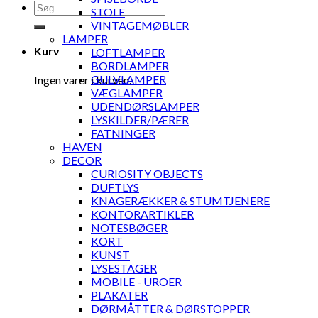
Søg
STOLE
efter:
VINTAGEMØBLER
LAMPER
Kurv
LOFTLAMPER
BORDLAMPER
GULVLAMPER
Ingen varer i kurven.
VÆGLAMPER
UDENDØRSLAMPER
LYSKILDER/PÆRER
FATNINGER
HAVEN
DECOR
CURIOSITY OBJECTS
DUFTLYS
KNAGERÆKKER & STUMTJENERE
KONTORARTIKLER
NOTESBØGER
KORT
KUNST
LYSESTAGER
MOBILE - UROER
PLAKATER
DØRMÅTTER & DØRSTOPPER