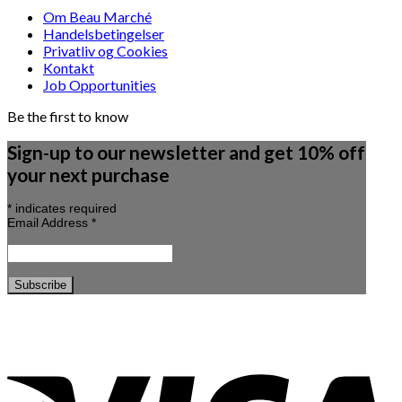
Om Beau Marché
Handelsbetingelser
Privatliv og Cookies
Kontakt
Job Opportunities
Be the first to know
Sign-up to our newsletter and get 10% off
your next purchase
*
indicates required
Email Address
*