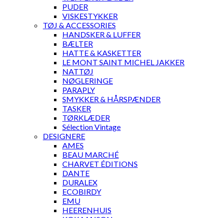
PUDER
VISKESTYKKER
TØJ & ACCESSORIES
HANDSKER & LUFFER
BÆLTER
HATTE & KASKETTER
LE MONT SAINT MICHEL JAKKER
NATTØJ
NØGLERINGE
PARAPLY
SMYKKER & HÅRSPÆNDER
TASKER
TØRKLÆDER
Sélection Vintage
DESIGNERE
AMES
BEAU MARCHÉ
CHARVET ÉDITIONS
DANTE
DURALEX
ECOBIRDY
EMU
HEERENHUIS