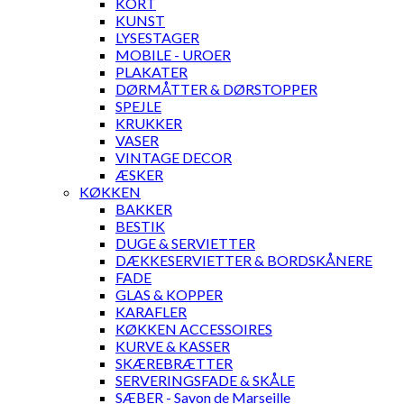
KORT
KUNST
LYSESTAGER
MOBILE - UROER
PLAKATER
DØRMÅTTER & DØRSTOPPER
SPEJLE
KRUKKER
VASER
VINTAGE DECOR
ÆSKER
KØKKEN
BAKKER
BESTIK
DUGE & SERVIETTER
DÆKKESERVIETTER & BORDSKÅNERE
FADE
GLAS & KOPPER
KARAFLER
KØKKEN ACCESSOIRES
KURVE & KASSER
SKÆREBRÆTTER
SERVERINGSFADE & SKÅLE
SÆBER - Savon de Marseille