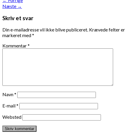
←
Forrige
Næste
→
Skriv et svar
Din e-mailadresse vil ikke blive publiceret.
Krævede felter er
markeret med
*
Kommentar
*
Navn
*
E-mail
*
Websted