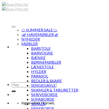
Skip
to
content
🍊 SUMMER SALE 🍊
·🌿 HAVEMØBLER 🌿
NYHEDER
MØBLER
BARSTOLE
BARVOGNE
BÆNKE
BØRNEMØBLER
LÆNESTOLE
HYLDER
PARASOL
REOLER & SKABE
Søg
SENGEGAVLE
efter:
SKAMLER & TABURETTER
SKRIVEBORDE
SOFABORDE
Ingen varer i kurven.
SOFAER
SPISEBORDE