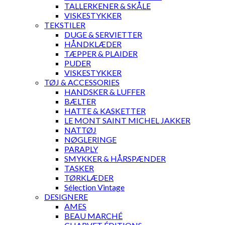
TALLERKENER & SKÅLE
VISKESTYKKER
TEKSTILER
DUGE & SERVIETTER
HÅNDKLÆDER
TÆPPER & PLAIDER
PUDER
VISKESTYKKER
TØJ & ACCESSORIES
HANDSKER & LUFFER
BÆLTER
HATTE & KASKETTER
LE MONT SAINT MICHEL JAKKER
NATTØJ
NØGLERINGE
PARAPLY
SMYKKER & HÅRSPÆNDER
TASKER
TØRKLÆDER
Sélection Vintage
DESIGNERE
AMES
BEAU MARCHÉ