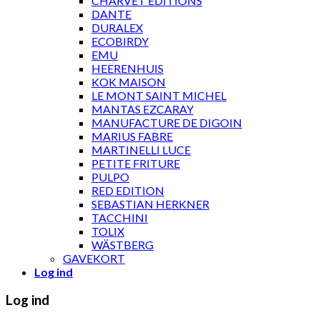
CHARVET ÉDITIONS
DANTE
DURALEX
ECOBIRDY
EMU
HEERENHUIS
KOK MAISON
LE MONT SAINT MICHEL
MANTAS EZCARAY
MANUFACTURE DE DIGOIN
MARIUS FABRE
MARTINELLI LUCE
PETITE FRITURE
PULPO
RED EDITION
SEBASTIAN HERKNER
TACCHINI
TOLIX
WÄSTBERG
GAVEKORT
Log ind
Log ind