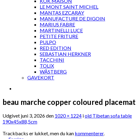
KOK MAISON
LE MONT SAINT MICHEL
MANTAS EZCARAY
MANUFACTURE DE DIGOIN
MARIUS FABRE
MARTINELLI LUCE
PETITE FRITURE
PULPO
RED EDITION
SEBASTIAN HERKNER
TACCHINI
TOLIX
WÄSTBERG
GAVEKORT
beau marche copper coloured placemat
Udgivet
juni 3, 2026
den
1020 × 1224
i
old Tibetan sofa table
190x45x88,5cm
Trackbacks er lukket, men du kan
kommenterer
.