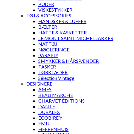
PUDER
VISKESTYKKER
TØJ & ACCESSORIES
HANDSKER & LUFFER
BÆLTER
HATTE & KASKETTER
LE MONT SAINT MICHEL JAKKER
NATTØJ
NØGLERINGE
PARAPLY
SMYKKER & HÅRSPÆNDER
TASKER
TØRKLÆDER
Sélection Vintage
DESIGNERE
AMES
BEAU MARCHÉ
CHARVET ÉDITIONS
DANTE
DURALEX
ECOBIRDY
EMU
HEERENHUIS