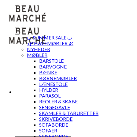
Skip
to
content
🍊 SUMMER SALE 🍊
·🌿 HAVEMØBLER 🌿
NYHEDER
MØBLER
BARSTOLE
BARVOGNE
BÆNKE
BØRNEMØBLER
LÆNESTOLE
HYLDER
PARASOL
REOLER & SKABE
SENGEGAVLE
SKAMLER & TABURETTER
SKRIVEBORDE
SOFABORDE
SOFAER
SPISEBORDE