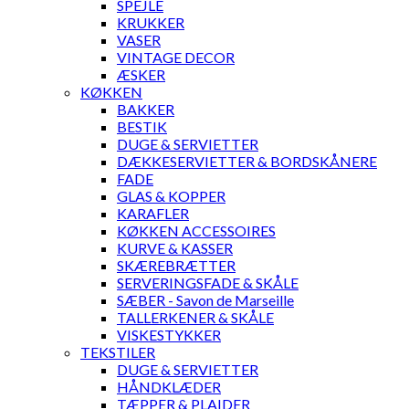
SPEJLE
KRUKKER
VASER
VINTAGE DECOR
ÆSKER
KØKKEN
BAKKER
BESTIK
DUGE & SERVIETTER
DÆKKESERVIETTER & BORDSKÅNERE
FADE
GLAS & KOPPER
KARAFLER
KØKKEN ACCESSOIRES
KURVE & KASSER
SKÆREBRÆTTER
SERVERINGSFADE & SKÅLE
SÆBER - Savon de Marseille
TALLERKENER & SKÅLE
VISKESTYKKER
TEKSTILER
DUGE & SERVIETTER
HÅNDKLÆDER
TÆPPER & PLAIDER