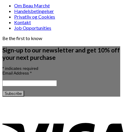
Om Beau Marché
Handelsbetingelser
Privatliv og Cookies
Kontakt
Job Opportunities
Be the first to know
Sign-up to our newsletter and get 10% off
your next purchase
*
indicates required
Email Address
*