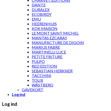
CHARVET ÉDITIONS
DANTE
DURALEX
ECOBIRDY
EMU
HEERENHUIS
KOK MAISON
LE MONT SAINT MICHEL
MANTAS EZCARAY
MANUFACTURE DE DIGOIN
MARIUS FABRE
MARTINELLI LUCE
PETITE FRITURE
PULPO
RED EDITION
SEBASTIAN HERKNER
TACCHINI
TOLIX
WÄSTBERG
GAVEKORT
Log ind
Log ind