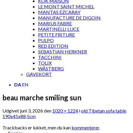
KOK MAISON
LE MONT SAINT MICHEL
MANTAS EZCARAY
MANUFACTURE DE DIGOIN
MARIUS FABRE
MARTINELLI LUCE
PETITE FRITURE
PULPO
RED EDITION
SEBASTIAN HERKNER
TACCHINI
TOLIX
WÄSTBERG
GAVEKORT
DA
EN
beau marche smiling sun
Udgivet
juni 3, 2026
den
1020 × 1224
i
old Tibetan sofa table
190x45x88,5cm
Trackbacks er lukket, men du kan
kommenterer
.