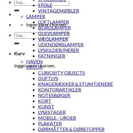
Søg
STOLE
efter:
VINTAGEMØBLER
LAMPER
LOFTLAMPER
Ingen varer i kurven.
BORDLAMPER
GULVLAMPER
Søg
VÆGLAMPER
efter:
UDENDØRSLAMPER
LYSKILDER/PÆRER
Kurv
FATNINGER
HAVEN
Ingen varer i kurven.
DECOR
CURIOSITY OBJECTS
DUFTLYS
KNAGERÆKKER & STUMTJENERE
KONTORARTIKLER
NOTESBØGER
KORT
KUNST
LYSESTAGER
MOBILE - UROER
PLAKATER
DØRMÅTTER & DØRSTOPPER