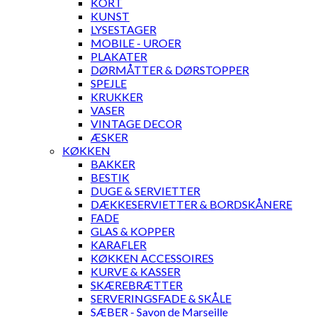
KORT
KUNST
LYSESTAGER
MOBILE - UROER
PLAKATER
DØRMÅTTER & DØRSTOPPER
SPEJLE
KRUKKER
VASER
VINTAGE DECOR
ÆSKER
KØKKEN
BAKKER
BESTIK
DUGE & SERVIETTER
DÆKKESERVIETTER & BORDSKÅNERE
FADE
GLAS & KOPPER
KARAFLER
KØKKEN ACCESSOIRES
KURVE & KASSER
SKÆREBRÆTTER
SERVERINGSFADE & SKÅLE
SÆBER - Savon de Marseille