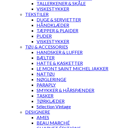
TALLERKENER & SKÅLE
VISKESTYKKER
TEKSTILER
DUGE & SERVIETTER
HÅNDKLÆDER
TÆPPER & PLAIDER
PUDER
VISKESTYKKER
TØJ & ACCESSORIES
HANDSKER & LUFFER
BÆLTER
HATTE & KASKETTER
LE MONT SAINT MICHEL JAKKER
NATTØJ
NØGLERINGE
PARAPLY
SMYKKER & HÅRSPÆNDER
TASKER
TØRKLÆDER
Sélection Vintage
DESIGNERE
AMES
BEAU MARCHÉ