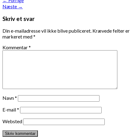
←
Forrige
Næste
→
Skriv et svar
Din e-mailadresse vil ikke blive publiceret.
Krævede felter er
markeret med
*
Kommentar
*
Navn
*
E-mail
*
Websted