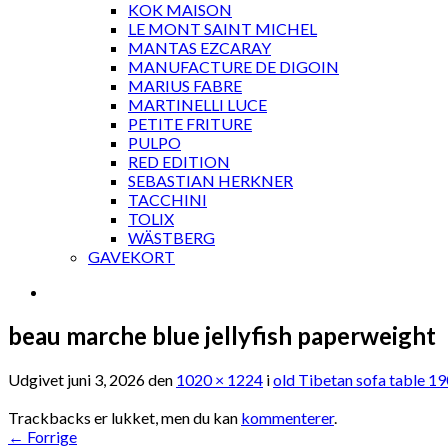
KOK MAISON
LE MONT SAINT MICHEL
MANTAS EZCARAY
MANUFACTURE DE DIGOIN
MARIUS FABRE
MARTINELLI LUCE
PETITE FRITURE
PULPO
RED EDITION
SEBASTIAN HERKNER
TACCHINI
TOLIX
WÄSTBERG
GAVEKORT
beau marche blue jellyfish paperweight
Udgivet
juni 3, 2026
den
1020 × 1224
i
old Tibetan sofa table 
Trackbacks er lukket, men du kan
kommenterer
.
←
Forrige