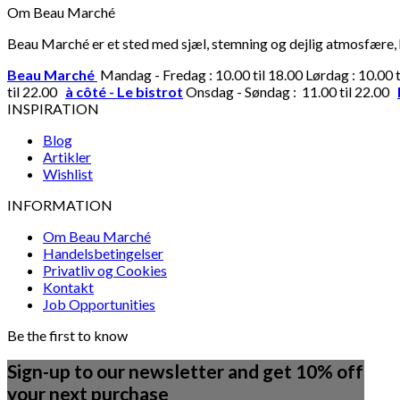
Om Beau Marché
Beau Marché er et sted med sjæl, stemning og dejlig atmosfære, hv
Beau Marché
Mandag - Fredag : 10.00 til 18.00 Lørdag : 10.00 
til 22.00
à côté - Le bistrot
Onsdag - Søndag : 11.00 til 22.00
INSPIRATION
Blog
Artikler
Wishlist
INFORMATION
Om Beau Marché
Handelsbetingelser
Privatliv og Cookies
Kontakt
Job Opportunities
Be the first to know
Sign-up to our newsletter and get 10% off
your next purchase