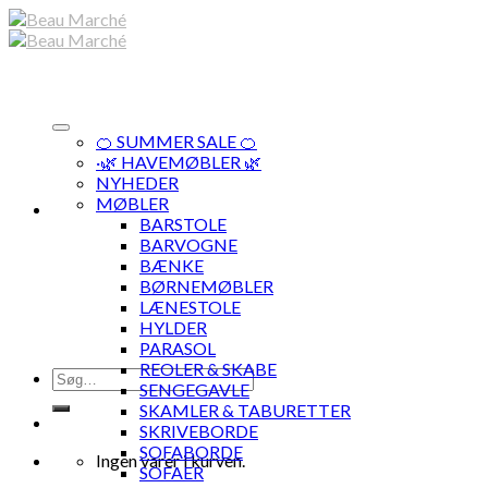
Skip
to
content
🍊 SUMMER SALE 🍊
·🌿 HAVEMØBLER 🌿
NYHEDER
MØBLER
BARSTOLE
BARVOGNE
BÆNKE
BØRNEMØBLER
LÆNESTOLE
HYLDER
PARASOL
REOLER & SKABE
Søg
SENGEGAVLE
efter:
SKAMLER & TABURETTER
SKRIVEBORDE
SOFABORDE
Ingen varer i kurven.
SOFAER