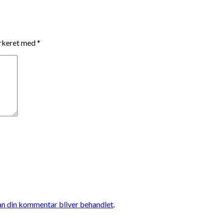
arkeret med
*
n din kommentar bliver behandlet
.