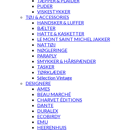
TÆPPER & PLAIDER
PUDER
VISKESTYKKER
TØJ & ACCESSORIES
HANDSKER & LUFFER
BÆLTER
HATTE & KASKETTER
LE MONT SAINT MICHEL JAKKER
NATTØJ
NØGLERINGE
PARAPLY
SMYKKER & HÅRSPÆNDER
TASKER
TØRKLÆDER
Sélection Vintage
DESIGNERE
AMES
BEAU MARCHÉ
CHARVET ÉDITIONS
DANTE
DURALEX
ECOBIRDY
EMU
HEERENHUIS