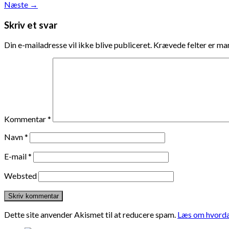
Næste
→
Skriv et svar
Din e-mailadresse vil ikke blive publiceret.
Krævede felter er m
Kommentar
*
Navn
*
E-mail
*
Websted
Dette site anvender Akismet til at reducere spam.
Læs om hvorda