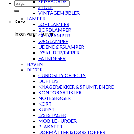
SPISEBORDE
Søg
STOLE
efter:
VINTAGEMØBLER
LAMPER
Kurv
LOFTLAMPER
BORDLAMPER
Ingen varer i kurven.
GULVLAMPER
VÆGLAMPER
UDENDØRSLAMPER
LYSKILDER/PÆRER
FATNINGER
HAVEN
DECOR
CURIOSITY OBJECTS
DUFTLYS
KNAGERÆKKER & STUMTJENERE
KONTORARTIKLER
NOTESBØGER
KORT
KUNST
LYSESTAGER
MOBILE - UROER
PLAKATER
DØRMÅTTER & DØRSTOPPER