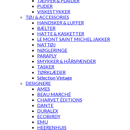
TÆPPER & PLAIDER
PUDER
VISKESTYKKER
TØJ & ACCESSORIES
HANDSKER & LUFFER
BÆLTER
HATTE & KASKETTER
LE MONT SAINT MICHEL JAKKER
NATTØJ
NØGLERINGE
PARAPLY
SMYKKER & HÅRSPÆNDER
TASKER
TØRKLÆDER
Sélection Vintage
DESIGNERE
AMES
BEAU MARCHÉ
CHARVET ÉDITIONS
DANTE
DURALEX
ECOBIRDY
EMU
HEERENHUIS