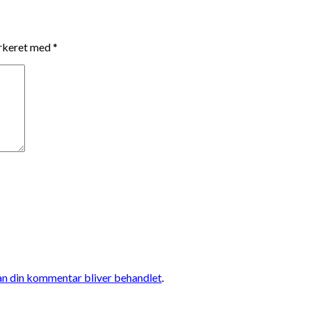
arkeret med
*
n din kommentar bliver behandlet
.