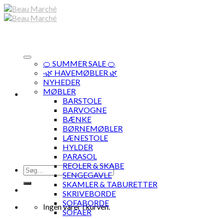
Skip
to
content
🍊 SUMMER SALE 🍊
·🌿 HAVEMØBLER 🌿
NYHEDER
MØBLER
BARSTOLE
BARVOGNE
BÆNKE
BØRNEMØBLER
LÆNESTOLE
HYLDER
PARASOL
REOLER & SKABE
Søg
SENGEGAVLE
efter:
SKAMLER & TABURETTER
SKRIVEBORDE
SOFABORDE
Ingen varer i kurven.
SOFAER