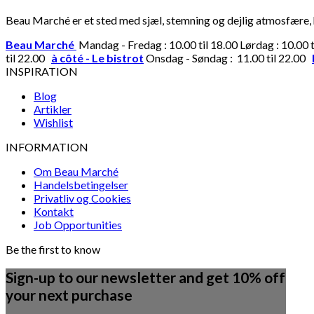
Beau Marché er et sted med sjæl, stemning og dejlig atmosfære, hv
Beau Marché
Mandag - Fredag : 10.00 til 18.00 Lørdag : 10.00 
til 22.00
à côté - Le bistrot
Onsdag - Søndag : 11.00 til 22.00
INSPIRATION
Blog
Artikler
Wishlist
INFORMATION
Om Beau Marché
Handelsbetingelser
Privatliv og Cookies
Kontakt
Job Opportunities
Be the first to know
Sign-up to our newsletter and get 10% off
your next purchase