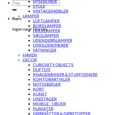
SPISEBORDE
Søg
STOLE
efter:
VINTAGEMØBLER
LAMPER
Kurv
LOFTLAMPER
BORDLAMPER
Ingen varer i kurven.
GULVLAMPER
VÆGLAMPER
UDENDØRSLAMPER
LYSKILDER/PÆRER
FATNINGER
HAVEN
DECOR
CURIOSITY OBJECTS
DUFTLYS
KNAGERÆKKER & STUMTJENERE
KONTORARTIKLER
NOTESBØGER
KORT
KUNST
LYSESTAGER
MOBILE - UROER
PLAKATER
DØRMÅTTER & DØRSTOPPER