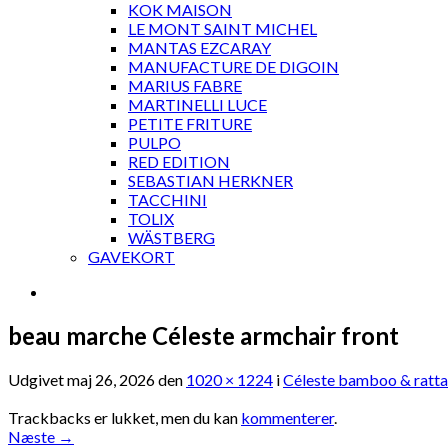
KOK MAISON
LE MONT SAINT MICHEL
MANTAS EZCARAY
MANUFACTURE DE DIGOIN
MARIUS FABRE
MARTINELLI LUCE
PETITE FRITURE
PULPO
RED EDITION
SEBASTIAN HERKNER
TACCHINI
TOLIX
WÄSTBERG
GAVEKORT
beau marche Céleste armchair front
Udgivet
maj 26, 2026
den
1020 × 1224
i
Céleste bamboo & ratta
Trackbacks er lukket, men du kan
kommenterer
.
Næste
→