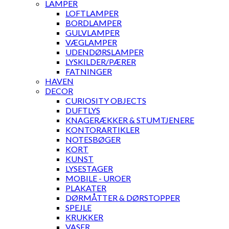
LAMPER
LOFTLAMPER
BORDLAMPER
GULVLAMPER
VÆGLAMPER
UDENDØRSLAMPER
LYSKILDER/PÆRER
FATNINGER
HAVEN
DECOR
CURIOSITY OBJECTS
DUFTLYS
KNAGERÆKKER & STUMTJENERE
KONTORARTIKLER
NOTESBØGER
KORT
KUNST
LYSESTAGER
MOBILE - UROER
PLAKATER
DØRMÅTTER & DØRSTOPPER
SPEJLE
KRUKKER
VASER