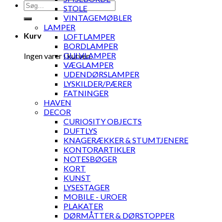
Søg
STOLE
efter:
VINTAGEMØBLER
LAMPER
Kurv
LOFTLAMPER
BORDLAMPER
GULVLAMPER
Ingen varer i kurven.
VÆGLAMPER
UDENDØRSLAMPER
LYSKILDER/PÆRER
FATNINGER
HAVEN
DECOR
CURIOSITY OBJECTS
DUFTLYS
KNAGERÆKKER & STUMTJENERE
KONTORARTIKLER
NOTESBØGER
KORT
KUNST
LYSESTAGER
MOBILE - UROER
PLAKATER
DØRMÅTTER & DØRSTOPPER