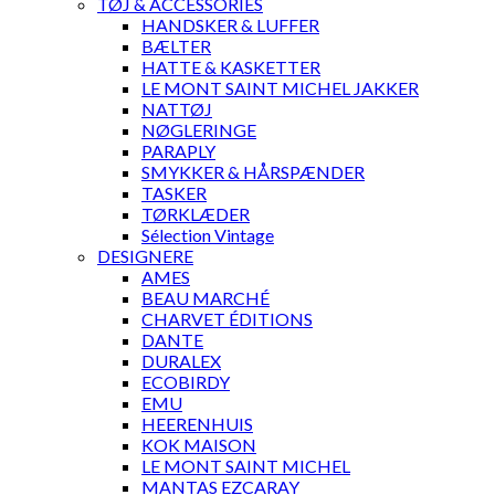
TØJ & ACCESSORIES
HANDSKER & LUFFER
BÆLTER
HATTE & KASKETTER
LE MONT SAINT MICHEL JAKKER
NATTØJ
NØGLERINGE
PARAPLY
SMYKKER & HÅRSPÆNDER
TASKER
TØRKLÆDER
Sélection Vintage
DESIGNERE
AMES
BEAU MARCHÉ
CHARVET ÉDITIONS
DANTE
DURALEX
ECOBIRDY
EMU
HEERENHUIS
KOK MAISON
LE MONT SAINT MICHEL
MANTAS EZCARAY