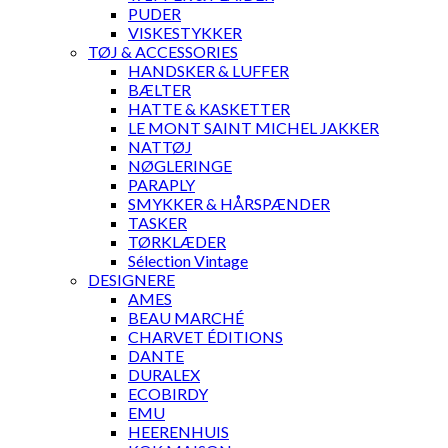
PUDER
VISKESTYKKER
TØJ & ACCESSORIES
HANDSKER & LUFFER
BÆLTER
HATTE & KASKETTER
LE MONT SAINT MICHEL JAKKER
NATTØJ
NØGLERINGE
PARAPLY
SMYKKER & HÅRSPÆNDER
TASKER
TØRKLÆDER
Sélection Vintage
DESIGNERE
AMES
BEAU MARCHÉ
CHARVET ÉDITIONS
DANTE
DURALEX
ECOBIRDY
EMU
HEERENHUIS