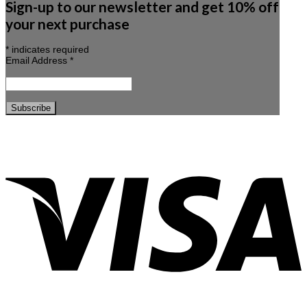
Sign-up to our newsletter and get 10% off
your next purchase
*
indicates required
Email Address
*