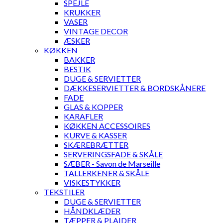
SPEJLE
KRUKKER
VASER
VINTAGE DECOR
ÆSKER
KØKKEN
BAKKER
BESTIK
DUGE & SERVIETTER
DÆKKESERVIETTER & BORDSKÅNERE
FADE
GLAS & KOPPER
KARAFLER
KØKKEN ACCESSOIRES
KURVE & KASSER
SKÆREBRÆTTER
SERVERINGSFADE & SKÅLE
SÆBER - Savon de Marseille
TALLERKENER & SKÅLE
VISKESTYKKER
TEKSTILER
DUGE & SERVIETTER
HÅNDKLÆDER
TÆPPER & PLAIDER