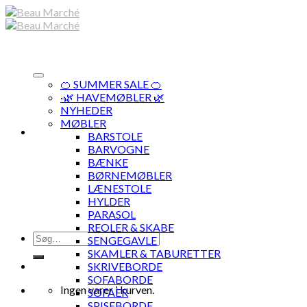
Skip
to
content
🍊 SUMMER SALE 🍊
·🌿 HAVEMØBLER 🌿
NYHEDER
MØBLER
BARSTOLE
BARVOGNE
BÆNKE
BØRNEMØBLER
LÆNESTOLE
HYLDER
PARASOL
REOLER & SKABE
Søg
SENGEGAVLE
efter:
SKAMLER & TABURETTER
SKRIVEBORDE
SOFABORDE
Ingen varer i kurven.
SOFAER
SPISEBORDE