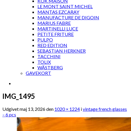
KOK MAISON
LE MONT SAINT MICHEL
MANTAS EZCARAY
MANUFACTURE DE DIGOIN
MARIUS FABRE
MARTINELLI LUCE
PETITE FRITURE
PULPO
RED EDITION
SEBASTIAN HERKNER
TACCHINI
TOLIX
WÄSTBERG
GAVEKORT
IMG_1495
Udgivet
maj 13, 2026
den
1020 × 1224
i
vintage french glasses
– 6 pcs