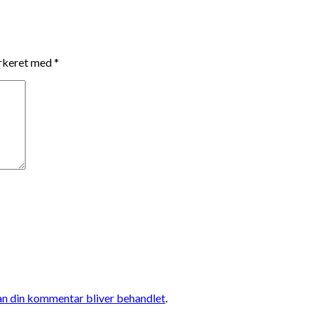
arkeret med
*
n din kommentar bliver behandlet
.