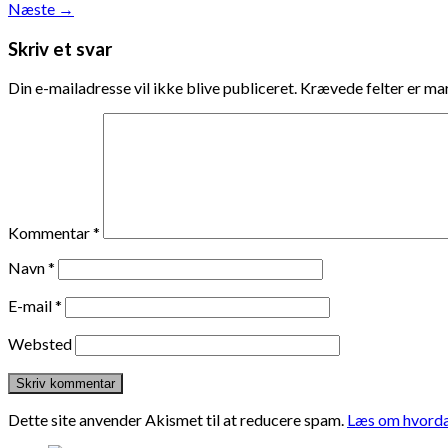
Næste
→
Skriv et svar
Din e-mailadresse vil ikke blive publiceret.
Krævede felter er m
Kommentar
*
Navn
*
E-mail
*
Websted
Dette site anvender Akismet til at reducere spam.
Læs om hvorda