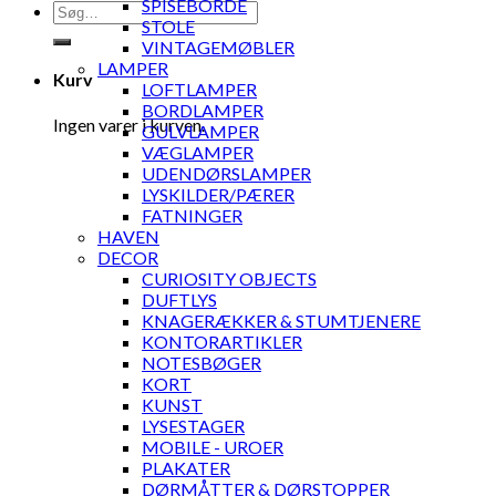
SPISEBORDE
Søg
STOLE
efter:
VINTAGEMØBLER
LAMPER
Kurv
LOFTLAMPER
BORDLAMPER
Ingen varer i kurven.
GULVLAMPER
VÆGLAMPER
UDENDØRSLAMPER
LYSKILDER/PÆRER
FATNINGER
HAVEN
DECOR
CURIOSITY OBJECTS
DUFTLYS
KNAGERÆKKER & STUMTJENERE
KONTORARTIKLER
NOTESBØGER
KORT
KUNST
LYSESTAGER
MOBILE - UROER
PLAKATER
DØRMÅTTER & DØRSTOPPER