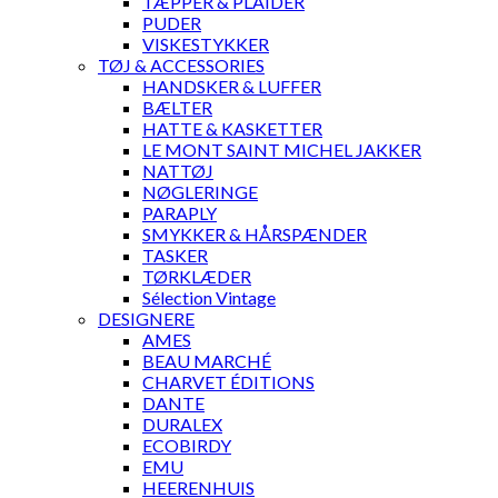
TÆPPER & PLAIDER
PUDER
VISKESTYKKER
TØJ & ACCESSORIES
HANDSKER & LUFFER
BÆLTER
HATTE & KASKETTER
LE MONT SAINT MICHEL JAKKER
NATTØJ
NØGLERINGE
PARAPLY
SMYKKER & HÅRSPÆNDER
TASKER
TØRKLÆDER
Sélection Vintage
DESIGNERE
AMES
BEAU MARCHÉ
CHARVET ÉDITIONS
DANTE
DURALEX
ECOBIRDY
EMU
HEERENHUIS