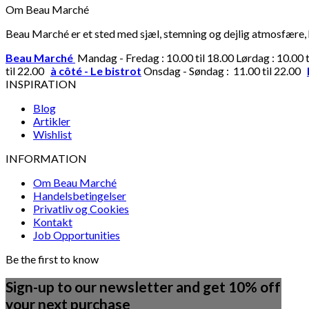
Om Beau Marché
Beau Marché er et sted med sjæl, stemning og dejlig atmosfære, hv
Beau Marché
Mandag - Fredag : 10.00 til 18.00 Lørdag : 10.00 
til 22.00
à côté - Le bistrot
Onsdag - Søndag : 11.00 til 22.00
INSPIRATION
Blog
Artikler
Wishlist
INFORMATION
Om Beau Marché
Handelsbetingelser
Privatliv og Cookies
Kontakt
Job Opportunities
Be the first to know
Sign-up to our newsletter and get 10% off
your next purchase