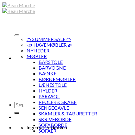
Skip
to
content
🍊 SUMMER SALE 🍊
·🌿 HAVEMØBLER 🌿
NYHEDER
MØBLER
BARSTOLE
BARVOGNE
BÆNKE
BØRNEMØBLER
LÆNESTOLE
HYLDER
PARASOL
REOLER & SKABE
Søg
SENGEGAVLE
efter:
SKAMLER & TABURETTER
SKRIVEBORDE
SOFABORDE
Ingen varer i kurven.
SOFAER