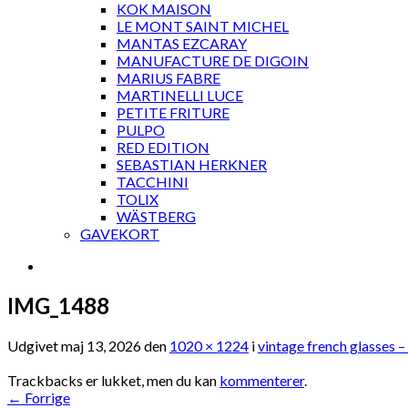
KOK MAISON
LE MONT SAINT MICHEL
MANTAS EZCARAY
MANUFACTURE DE DIGOIN
MARIUS FABRE
MARTINELLI LUCE
PETITE FRITURE
PULPO
RED EDITION
SEBASTIAN HERKNER
TACCHINI
TOLIX
WÄSTBERG
GAVEKORT
IMG_1488
Udgivet
maj 13, 2026
den
1020 × 1224
i
vintage french glasses –
Trackbacks er lukket, men du kan
kommenterer
.
←
Forrige