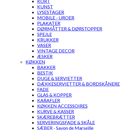
KORT
KUNST
LYSESTAGER
MOBILE - UROER
PLAKATER
DØRMÅTTER & DØRSTOPPER
SPEJLE
KRUKKER
VASER
VINTAGE DECOR
ÆSKER
KØKKEN
BAKKER
BESTIK
DUGE & SERVIETTER
DÆKKESERVIETTER & BORDSKÅNERE
FADE
GLAS & KOPPER
KARAFLER
KØKKEN ACCESSOIRES
KURVE & KASSER
SKÆREBRÆTTER
SERVERINGSFADE & SKÅLE
SÆBER - Savon de Marseille