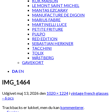
KOK MAISON
LE MONT SAINT MICHEL
MANTAS EZCARAY
MANUFACTURE DE DIGOIN
MARIUS FABRE
MARTINELLI LUCE
PETITE FRITURE
PULPO
RED EDITION
SEBASTIAN HERKNER
TACCHINI
TOLIX
WÄSTBERG
GAVEKORT
DA
EN
IMG_1464
Udgivet
maj 13, 2026
den
1020 × 1224
i
vintage french glasses
– 6 pcs
Trackbacks er lukket, men du kan
kommenterer
.