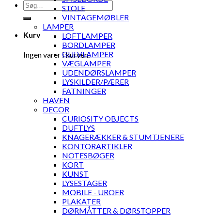
Søg
STOLE
efter:
VINTAGEMØBLER
LAMPER
Kurv
LOFTLAMPER
BORDLAMPER
GULVLAMPER
Ingen varer i kurven.
VÆGLAMPER
UDENDØRSLAMPER
LYSKILDER/PÆRER
FATNINGER
HAVEN
DECOR
CURIOSITY OBJECTS
DUFTLYS
KNAGERÆKKER & STUMTJENERE
KONTORARTIKLER
NOTESBØGER
KORT
KUNST
LYSESTAGER
MOBILE - UROER
PLAKATER
DØRMÅTTER & DØRSTOPPER