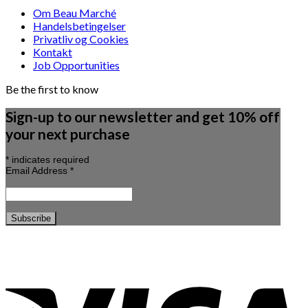
Om Beau Marché
Handelsbetingelser
Privatliv og Cookies
Kontakt
Job Opportunities
Be the first to know
Sign-up to our newsletter and get 10% off
your next purchase
*
indicates required
Email Address
*