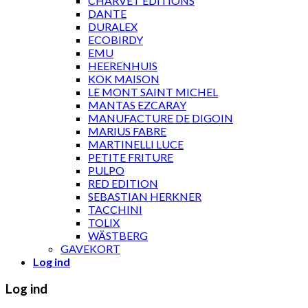
CHARVET ÉDITIONS
DANTE
DURALEX
ECOBIRDY
EMU
HEERENHUIS
KOK MAISON
LE MONT SAINT MICHEL
MANTAS EZCARAY
MANUFACTURE DE DIGOIN
MARIUS FABRE
MARTINELLI LUCE
PETITE FRITURE
PULPO
RED EDITION
SEBASTIAN HERKNER
TACCHINI
TOLIX
WÄSTBERG
GAVEKORT
Log ind
Log ind