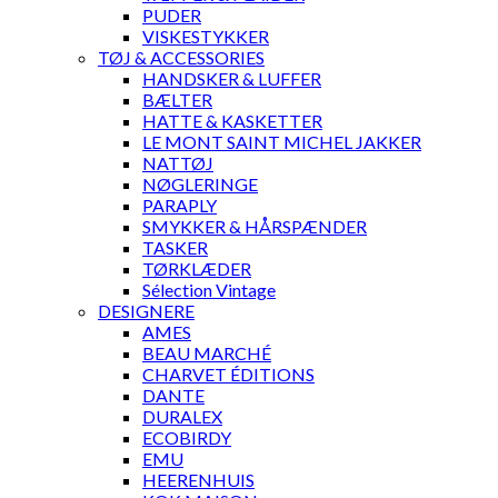
PUDER
VISKESTYKKER
TØJ & ACCESSORIES
HANDSKER & LUFFER
BÆLTER
HATTE & KASKETTER
LE MONT SAINT MICHEL JAKKER
NATTØJ
NØGLERINGE
PARAPLY
SMYKKER & HÅRSPÆNDER
TASKER
TØRKLÆDER
Sélection Vintage
DESIGNERE
AMES
BEAU MARCHÉ
CHARVET ÉDITIONS
DANTE
DURALEX
ECOBIRDY
EMU
HEERENHUIS