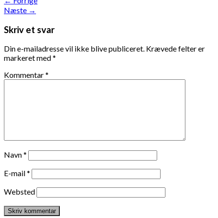
←
Forrige
Næste
→
Skriv et svar
Din e-mailadresse vil ikke blive publiceret.
Krævede felter er
markeret med
*
Kommentar
*
Navn
*
E-mail
*
Websted