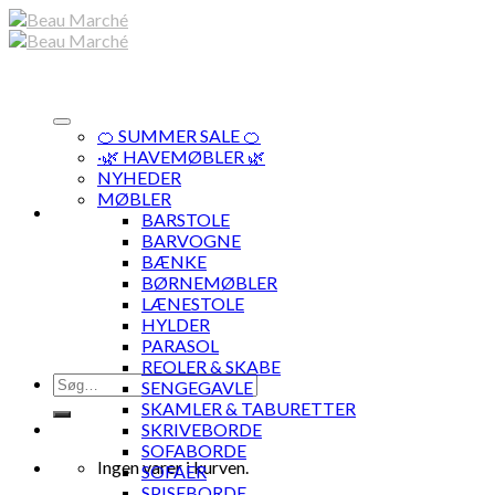
Skip
to
content
🍊 SUMMER SALE 🍊
·🌿 HAVEMØBLER 🌿
NYHEDER
MØBLER
BARSTOLE
BARVOGNE
BÆNKE
BØRNEMØBLER
LÆNESTOLE
HYLDER
PARASOL
REOLER & SKABE
Søg
SENGEGAVLE
efter:
SKAMLER & TABURETTER
SKRIVEBORDE
SOFABORDE
Ingen varer i kurven.
SOFAER
SPISEBORDE