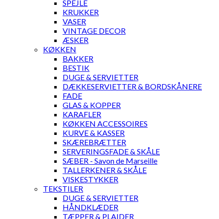
SPEJLE
KRUKKER
VASER
VINTAGE DECOR
ÆSKER
KØKKEN
BAKKER
BESTIK
DUGE & SERVIETTER
DÆKKESERVIETTER & BORDSKÅNERE
FADE
GLAS & KOPPER
KARAFLER
KØKKEN ACCESSOIRES
KURVE & KASSER
SKÆREBRÆTTER
SERVERINGSFADE & SKÅLE
SÆBER - Savon de Marseille
TALLERKENER & SKÅLE
VISKESTYKKER
TEKSTILER
DUGE & SERVIETTER
HÅNDKLÆDER
TÆPPER & PLAIDER