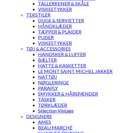
TALLERKENER & SKÅLE
VISKESTYKKER
TEKSTILER
DUGE & SERVIETTER
HÅNDKLÆDER
TÆPPER & PLAIDER
PUDER
VISKESTYKKER
TØJ & ACCESSORIES
HANDSKER & LUFFER
BÆLTER
HATTE & KASKETTER
LE MONT SAINT MICHEL JAKKER
NATTØJ
NØGLERINGE
PARAPLY
SMYKKER & HÅRSPÆNDER
TASKER
TØRKLÆDER
Sélection Vintage
DESIGNERE
AMES
BEAU MARCHÉ